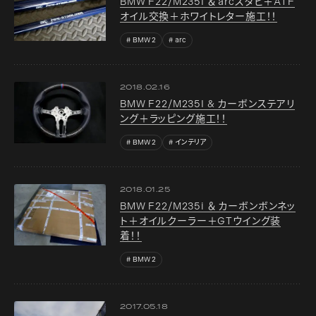
BMW F22/M235I ＆ arcスタビ＋ATF
オイル交換＋ホワイトレター施工！！
BMW 2
arc
2018.02.16
BMW F22/M235I & カーボンステアリ
ング＋ラッピング施工！！
BMW 2
インテリア
2018.01.25
BMW F22/M235i ＆ カーボンボンネッ
ト＋オイルクーラー＋GTウイング装
着！！
BMW 2
2017.05.18