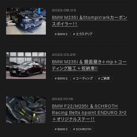
2023.08.03
BMW M235I ＆Stompin’arkカーボン
スポイラー！！
BMW 2
エクステリア
2023.03.26
BMW M235I ＆ 鏡面磨き＋mp＋コー
ティング施工＋祝納車!!
BMW 2
コーディング
ご納車
2022.10.16
BMW F22/M235I ＆ SCHROTH
Racing Belts 6point ENDURO 3×2
＋オリジナルステー！！
BMW 2
SCHROTH