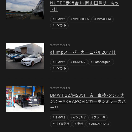
NUTEC走行会 in 岡山国際サーキッ
ト！！
BMW 2
VW GOLF 5
VW JETTA
イベント
2017.05.15
af impスーパーカーニバル2017！！
BMW 2
BMW M2
Lamborghini
イベント
2017.03.13
BMW F22/M235i ＆ 車検・メンテナ
ンス＋AKRAPOVICカーボンミラーカバ
ー！！
BMW 2
インテリア
ブレーキ
オイル交換
車検
AKRAPOVIC