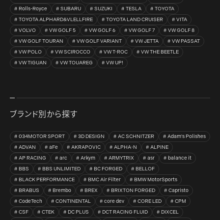
Rolls-Royce
SUBARU
SUZUKI
TESLA
TOYOTA
TOYOTA ALPHARD&VLELLFIRE
TOYOTA LAND CRUISER
VITA
VOLVO
VW GOLF 5
VW GOLF 6
VW GOLF 7
VW GOLF 8
VW GOLF TOURAN
VW GOLF VARIANT
VW JETTA
VW PASSAT
VW POLO
VW SCIROCCO
VW T-ROC
VW THE BEETLE
VW TIGUAN
VW TOUAREG
VW UP!
ブランド別から探す
034MOTOR SPORT
3D DESIGN
AC SCHNITZER
Adam's Polishes
ADVAN
aFe
AKRAPOVIC
ALPHA-N
ALPINE
AP RACING
arc
Arkym
ARMYTRIX
asr
balance it
BBS
BBS UNLIMITED
BC FORGED
BELLOF
BLACK PERFORMANCE
BMC Air Filter
BMW MotorSports
BRABUS
Brembo
BREX
BRIXTON FORGED
Capristo
CodeTech
CONTINENTAL
core dev
CORE LED
CPM
CSF
CTEK
DC PLUS
DCT RACING FLUID
DIXCEL