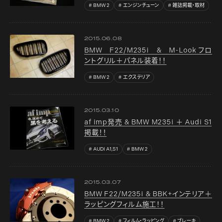
BMW 2
エンジンチューン
雑誌掲載・取材
2015.06.08
BMW F22/M235i & M-Look フロ
ントグリル＋パネル装着！！
BMW 2
エクステリア
2015.03.10
af imp発売 & BMW M235i ＋ Audi S1
掲載！！
AUDI A1,S1
BMW 2
2015.03.07
BMW F22/M235i & BBK+インテリア＋
ラッピングフィルム施工！！
BMW 2
フィルム・ラッピング
ブレーキ