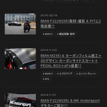
2015.02.19
BMW F22/M235i取材・撮影 & PITに2
階設置！！
BMW 2
雑誌掲載・取材
2014.11.03
BMW M235i & カーボンフィルム施工＋
3Dデザイン カーボンサイドスカート＋
PEDAL BOX＋aFe装着！！
BMW 2
エクステリア
エンジンチューン
aFe
2014.11.01
BMW F22/M235i & MK motorsport
デモカーご紹介！！