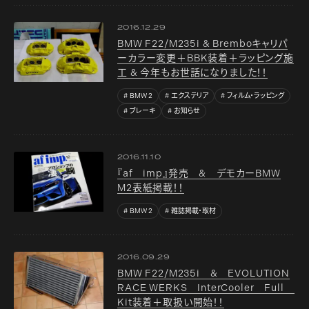
2016.12.29
BMW F22/M235i & Bremboキャリパ
ーカラー変更＋BBK装着＋ラッピング施
工 & 今年もお世話になりました！！
BMW 2
エクステリア
フィルム・ラッピング
ブレーキ
お知らせ
2016.11.10
『af imp』発売 & デモカーBMW
M2表紙掲載！！
BMW 2
雑誌掲載・取材
2016.09.29
BMW F22/M235i & EVOLUTION
RACE WERKS InterCooler Full
Kit装着＋取扱い開始！！