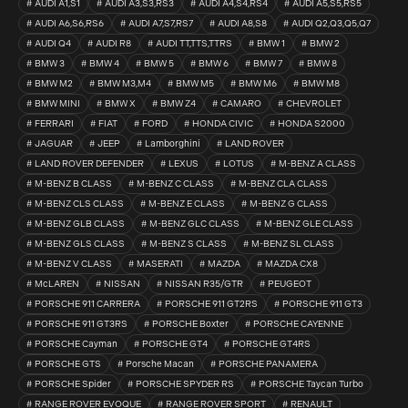
AUDI A1,S1
AUDI A3,S3,RS3
AUDI A4,S4,RS4
AUDI A5,S5,RS5
AUDI A6,S6,RS6
AUDI A7,S7,RS7
AUDI A8,S8
AUDI Q2,Q3,Q5,Q7
AUDI Q4
AUDI R8
AUDI TT,TTS,TTRS
BMW 1
BMW 2
BMW 3
BMW 4
BMW 5
BMW 6
BMW 7
BMW 8
BMW M2
BMW M3,M4
BMW M5
BMW M6
BMW M8
BMW MINI
BMW X
BMW Z4
CAMARO
CHEVROLET
FERRARI
FIAT
FORD
HONDA CIVIC
HONDA S2000
JAGUAR
JEEP
Lamborghini
LAND ROVER
LAND ROVER DEFENDER
LEXUS
LOTUS
M-BENZ A CLASS
M-BENZ B CLASS
M-BENZ C CLASS
M-BENZ CLA CLASS
M-BENZ CLS CLASS
M-BENZ E CLASS
M-BENZ G CLASS
M-BENZ GLB CLASS
M-BENZ GLC CLASS
M-BENZ GLE CLASS
M-BENZ GLS CLASS
M-BENZ S CLASS
M-BENZ SL CLASS
M-BENZ V CLASS
MASERATI
MAZDA
MAZDA CX8
McLAREN
NISSAN
NISSAN R35/GTR
PEUGEOT
PORSCHE 911 CARRERA
PORSCHE 911 GT2RS
PORSCHE 911 GT3
PORSCHE 911 GT3RS
PORSCHE Boxter
PORSCHE CAYENNE
PORSCHE Cayman
PORSCHE GT4
PORSCHE GT4RS
PORSCHE GTS
Porsche Macan
PORSCHE PANAMERA
PORSCHE Spider
PORSCHE SPYDER RS
PORSCHE Taycan Turbo
RANGE ROVER EVOQUE
RANGE ROVER SPORT
RENAULT