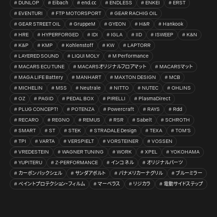
DUNLOP
Eibach
end.㏄
ENDLESS
ENKEI
ERST
EVENTURI
FTP MOTORSPORT
GEAR RACHIG OIL
GEAR STREET OIL
GruppeM
GYEON
H&R
Hankook
HRE
HYPERFORGED
IDI
IGLA
IID
ISWEEP
K&N
K&P
KMP
Kohlenstoff
KW
LAPTORR
LAYERED SOUND
LIQUI MOLY
M Performance
MACARS ECU TUNE
MACARSオリジナルフロアマット
MACARSマット
MAGA LIFE Battery
MANHART
MAXTON DESIGN
MCB
MICHELIN
MSS
Neutrale
NITTO
NUTEC
OHLINS
OZ
PAGID
PEDAL BOX
PIRELLI
PlasmaDirect
PLUG CONCEPT!
POTENZA
Powercraft
RAYS
Rdd
RECARO
REGNO
REMUS
RSR
Sabelt
SCHROTH
SMART
ST
STEK
STRADALE Design
TEXA
TOM’S
TPI
VARTA
VERSPIELT
VORSTEINER
VOSSEN
VREDESTEIN
WAGNER TUNING
WORK
XPEL
YOKOHAMA
YUPITERU
Z-PERFORMANCE
インコネル
オリジナルパーツ
カーボンバックシェル
サンダアボルト
パナメリカーナグリル
ブルーミラー
ペイントプロテクション・フィルム
マーベラス
リジカラ
電動サイドステップ