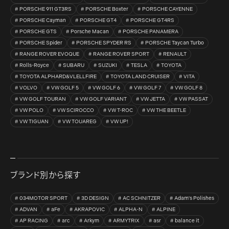
PORSCHE 911 GT3RS
PORSCHE Boxter
PORSCHE CAYENNE
PORSCHE Cayman
PORSCHE GT4
PORSCHE GT4RS
PORSCHE GTS
Porsche Macan
PORSCHE PANAMERA
PORSCHE Spider
PORSCHE SPYDER RS
PORSCHE Taycan Turbo
RANGE ROVER EVOQUE
RANGE ROVER SPORT
RENAULT
Rolls-Royce
SUBARU
SUZUKI
TESLA
TOYOTA
TOYOTA ALPHARD&VLELLFIRE
TOYOTA LAND CRUISER
VITA
VOLVO
VW GOLF 5
VW GOLF 6
VW GOLF 7
VW GOLF 8
VW GOLF TOURAN
VW GOLF VARIANT
VW JETTA
VW PASSAT
VW POLO
VW SCIROCCO
VW T-ROC
VW THE BEETLE
VW TIGUAN
VW TOUAREG
VW UP!
ブランド別から探す
034MOTOR SPORT
3D DESIGN
AC SCHNITZER
Adam's Polishes
ADVAN
aFe
AKRAPOVIC
ALPHA-N
ALPINE
AP RACING
arc
Arkym
ARMYTRIX
asr
balance it