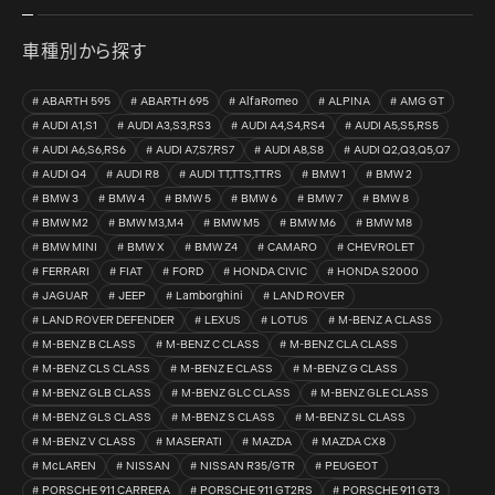
車種別から探す
ABARTH 595
ABARTH 695
AlfaRomeo
ALPINA
AMG GT
AUDI A1,S1
AUDI A3,S3,RS3
AUDI A4,S4,RS4
AUDI A5,S5,RS5
AUDI A6,S6,RS6
AUDI A7,S7,RS7
AUDI A8,S8
AUDI Q2,Q3,Q5,Q7
AUDI Q4
AUDI R8
AUDI TT,TTS,TTRS
BMW 1
BMW 2
BMW 3
BMW 4
BMW 5
BMW 6
BMW 7
BMW 8
BMW M2
BMW M3,M4
BMW M5
BMW M6
BMW M8
BMW MINI
BMW X
BMW Z4
CAMARO
CHEVROLET
FERRARI
FIAT
FORD
HONDA CIVIC
HONDA S2000
JAGUAR
JEEP
Lamborghini
LAND ROVER
LAND ROVER DEFENDER
LEXUS
LOTUS
M-BENZ A CLASS
M-BENZ B CLASS
M-BENZ C CLASS
M-BENZ CLA CLASS
M-BENZ CLS CLASS
M-BENZ E CLASS
M-BENZ G CLASS
M-BENZ GLB CLASS
M-BENZ GLC CLASS
M-BENZ GLE CLASS
M-BENZ GLS CLASS
M-BENZ S CLASS
M-BENZ SL CLASS
M-BENZ V CLASS
MASERATI
MAZDA
MAZDA CX8
McLAREN
NISSAN
NISSAN R35/GTR
PEUGEOT
PORSCHE 911 CARRERA
PORSCHE 911 GT2RS
PORSCHE 911 GT3