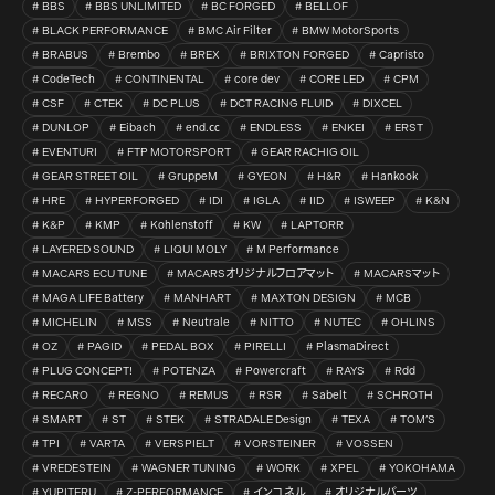
BBS
BBS UNLIMITED
BC FORGED
BELLOF
BLACK PERFORMANCE
BMC Air Filter
BMW MotorSports
BRABUS
Brembo
BREX
BRIXTON FORGED
Capristo
CodeTech
CONTINENTAL
core dev
CORE LED
CPM
CSF
CTEK
DC PLUS
DCT RACING FLUID
DIXCEL
DUNLOP
Eibach
end.㏄
ENDLESS
ENKEI
ERST
EVENTURI
FTP MOTORSPORT
GEAR RACHIG OIL
GEAR STREET OIL
GruppeM
GYEON
H&R
Hankook
HRE
HYPERFORGED
IDI
IGLA
IID
ISWEEP
K&N
K&P
KMP
Kohlenstoff
KW
LAPTORR
LAYERED SOUND
LIQUI MOLY
M Performance
MACARS ECU TUNE
MACARSオリジナルフロアマット
MACARSマット
MAGA LIFE Battery
MANHART
MAXTON DESIGN
MCB
MICHELIN
MSS
Neutrale
NITTO
NUTEC
OHLINS
OZ
PAGID
PEDAL BOX
PIRELLI
PlasmaDirect
PLUG CONCEPT!
POTENZA
Powercraft
RAYS
Rdd
RECARO
REGNO
REMUS
RSR
Sabelt
SCHROTH
SMART
ST
STEK
STRADALE Design
TEXA
TOM’S
TPI
VARTA
VERSPIELT
VORSTEINER
VOSSEN
VREDESTEIN
WAGNER TUNING
WORK
XPEL
YOKOHAMA
YUPITERU
Z-PERFORMANCE
インコネル
オリジナルパーツ