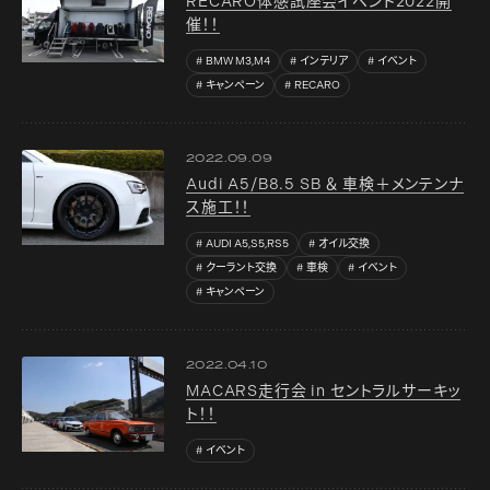
RECARO体感試座会イベント2022開
催！！
BMW M3,M4
インテリア
イベント
キャンペーン
RECARO
2022.09.09
Audi A5/B8.5 SB ＆ 車検＋メンテンナ
ス施工！！
AUDI A5,S5,RS5
オイル交換
クーラント交換
車検
イベント
キャンペーン
2022.04.10
MACARS走行会 in セントラルサーキッ
ト！！
イベント