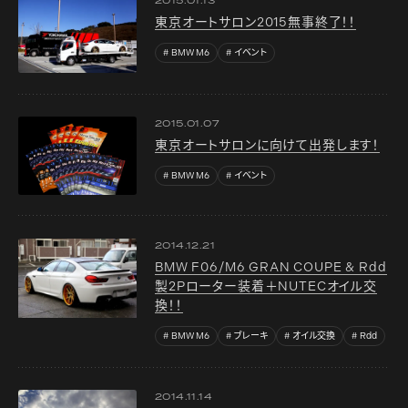
2015.01.13
東京オートサロン2015無事終了！！
BMW M6
イベント
2015.01.07
東京オートサロンに向けて出発します！
BMW M6
イベント
2014.12.21
BMW F06/M6 GRAN COUPE & Rdd
製2Pローター装着＋NUTECオイル交
換！！
BMW M6
ブレーキ
オイル交換
Rdd
2014.11.14