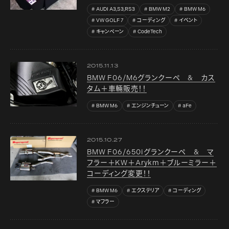
AUDI A3,S3,RS3
BMW M2
BMW M6
VW GOLF 7
コーディング
イベント
キャンペーン
CodeTech
2015.11.13
BMW F06/M6グランクーペ & カス
タム＋車輛販売！！
BMW M6
エンジンチューン
aFe
2015.10.27
BMW F06/650iグランクーペ & マ
フラー＋KW＋Arykm＋ブルーミラー＋
コーディング変更！！
BMW M6
エクステリア
コーディング
マフラー