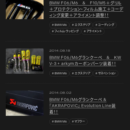
BMW F06/M6 & F10/M5＋グリル
＋プロテクション・フィルム施工＋コーデ
ィング変更＋アライメント調整！！
BMW M6
エクステリア
コーディング
フィルム・ラッピング
アライメント
2014.08.18
BMW F06/M6グランクーペ & KW
V-3 + arkymカーボンパーツ装着！！
BMW M6
エクステリア
サスペンション
2014.08.02
BMW F06/M6グランクーペ &
『AKRAPOVIC』 Evolution Line装
着！！
BMW M6
マフラー