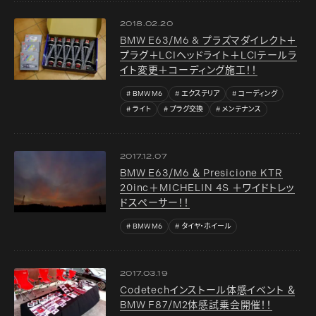
2018.02.20
BMW E63/M6 & プラズマダイレクト＋
プラグ＋LCIヘッドライト＋LCIテールラ
イト変更＋コーディング施工！！
BMW M6
エクステリア
コーディング
ライト
プラグ交換
メンテナンス
2017.12.07
BMW E63/M6 ＆ Presicione KTR
20inc＋MICHELIN 4S ＋ワイドトレッ
ドスペーサー！！
BMW M6
タイヤ・ホイール
2017.03.19
Codetechインストール体感イベント ＆
BMW F87/M2体感試乗会開催！！