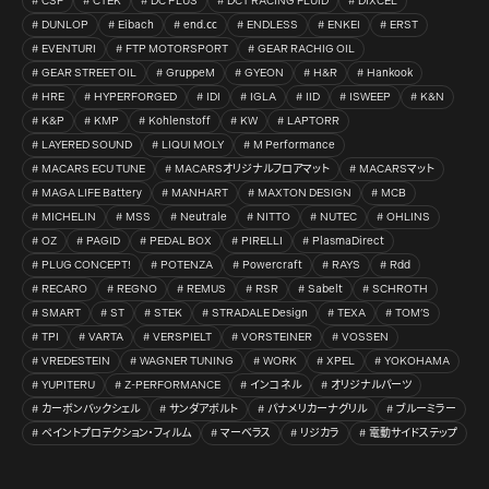
CSF
CTEK
DC PLUS
DCT RACING FLUID
DIXCEL
DUNLOP
Eibach
end.㏄
ENDLESS
ENKEI
ERST
EVENTURI
FTP MOTORSPORT
GEAR RACHIG OIL
GEAR STREET OIL
GruppeM
GYEON
H&R
Hankook
HRE
HYPERFORGED
IDI
IGLA
IID
ISWEEP
K&N
K&P
KMP
Kohlenstoff
KW
LAPTORR
LAYERED SOUND
LIQUI MOLY
M Performance
MACARS ECU TUNE
MACARSオリジナルフロアマット
MACARSマット
MAGA LIFE Battery
MANHART
MAXTON DESIGN
MCB
MICHELIN
MSS
Neutrale
NITTO
NUTEC
OHLINS
OZ
PAGID
PEDAL BOX
PIRELLI
PlasmaDirect
PLUG CONCEPT!
POTENZA
Powercraft
RAYS
Rdd
RECARO
REGNO
REMUS
RSR
Sabelt
SCHROTH
SMART
ST
STEK
STRADALE Design
TEXA
TOM’S
TPI
VARTA
VERSPIELT
VORSTEINER
VOSSEN
VREDESTEIN
WAGNER TUNING
WORK
XPEL
YOKOHAMA
YUPITERU
Z-PERFORMANCE
インコネル
オリジナルパーツ
カーボンバックシェル
サンダアボルト
パナメリカーナグリル
ブルーミラー
ペイントプロテクション・フィルム
マーベラス
リジカラ
電動サイドステップ