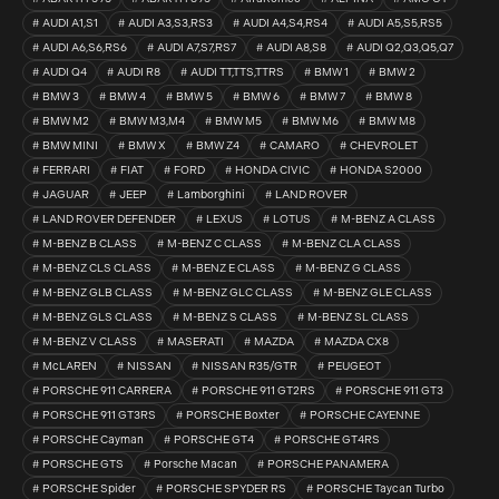
AUDI A1,S1
AUDI A3,S3,RS3
AUDI A4,S4,RS4
AUDI A5,S5,RS5
AUDI A6,S6,RS6
AUDI A7,S7,RS7
AUDI A8,S8
AUDI Q2,Q3,Q5,Q7
AUDI Q4
AUDI R8
AUDI TT,TTS,TTRS
BMW 1
BMW 2
BMW 3
BMW 4
BMW 5
BMW 6
BMW 7
BMW 8
BMW M2
BMW M3,M4
BMW M5
BMW M6
BMW M8
BMW MINI
BMW X
BMW Z4
CAMARO
CHEVROLET
FERRARI
FIAT
FORD
HONDA CIVIC
HONDA S2000
JAGUAR
JEEP
Lamborghini
LAND ROVER
LAND ROVER DEFENDER
LEXUS
LOTUS
M-BENZ A CLASS
M-BENZ B CLASS
M-BENZ C CLASS
M-BENZ CLA CLASS
M-BENZ CLS CLASS
M-BENZ E CLASS
M-BENZ G CLASS
M-BENZ GLB CLASS
M-BENZ GLC CLASS
M-BENZ GLE CLASS
M-BENZ GLS CLASS
M-BENZ S CLASS
M-BENZ SL CLASS
M-BENZ V CLASS
MASERATI
MAZDA
MAZDA CX8
McLAREN
NISSAN
NISSAN R35/GTR
PEUGEOT
PORSCHE 911 CARRERA
PORSCHE 911 GT2RS
PORSCHE 911 GT3
PORSCHE 911 GT3RS
PORSCHE Boxter
PORSCHE CAYENNE
PORSCHE Cayman
PORSCHE GT4
PORSCHE GT4RS
PORSCHE GTS
Porsche Macan
PORSCHE PANAMERA
PORSCHE Spider
PORSCHE SPYDER RS
PORSCHE Taycan Turbo