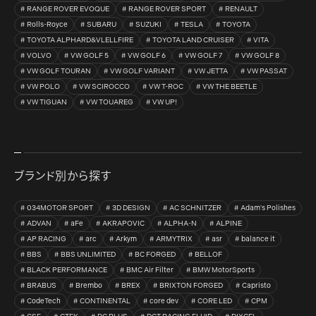
RANGE ROVER EVOQUE
RANGE ROVER SPORT
RENAULT
Rolls-Royce
SUBARU
SUZUKI
TESLA
TOYOTA
TOYOTA ALPHARD&VLELLFIRE
TOYOTA LAND CRUISER
VITA
VOLVO
VW GOLF 5
VW GOLF 6
VW GOLF 7
VW GOLF 8
VW GOLF TOURAN
VW GOLF VARIANT
VW JETTA
VW PASSAT
VW POLO
VW SCIROCCO
VW T-ROC
VW THE BEETLE
VW TIGUAN
VW TOUAREG
VW UP!
ブランド別から探す
034MOTOR SPORT
3D DESIGN
AC SCHNITZER
Adam's Polishes
ADVAN
aFe
AKRAPOVIC
ALPHA-N
ALPINE
AP RACING
arc
Arkym
ARMYTRIX
asr
balance it
BBS
BBS UNLIMITED
BC FORGED
BELLOF
BLACK PERFORMANCE
BMC Air Filter
BMW MotorSports
BRABUS
Brembo
BREX
BRIXTON FORGED
Capristo
CodeTech
CONTINENTAL
core dev
CORE LED
CPM