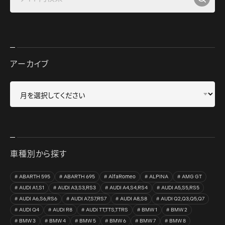
アーカイブ
車種別から探す
ABARTH 595
ABARTH 695
AlfaRomeo
ALPINA
AMG GT
AUDI A1,S1
AUDI A3,S3,RS3
AUDI A4,S4,RS4
AUDI A5,S5,RS5
AUDI A6,S6,RS6
AUDI A7,S7,RS7
AUDI A8,S8
AUDI Q2,Q3,Q5,Q7
AUDI Q4
AUDI R8
AUDI TT,TTS,TTRS
BMW 1
BMW 2
BMW 3
BMW 4
BMW 5
BMW 6
BMW 7
BMW 8