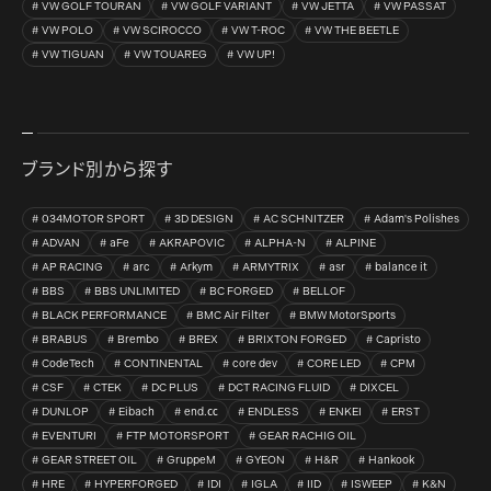
VW GOLF TOURAN
VW GOLF VARIANT
VW JETTA
VW PASSAT
VW POLO
VW SCIROCCO
VW T-ROC
VW THE BEETLE
VW TIGUAN
VW TOUAREG
VW UP!
ブランド別から探す
034MOTOR SPORT
3D DESIGN
AC SCHNITZER
Adam's Polishes
ADVAN
aFe
AKRAPOVIC
ALPHA-N
ALPINE
AP RACING
arc
Arkym
ARMYTRIX
asr
balance it
BBS
BBS UNLIMITED
BC FORGED
BELLOF
BLACK PERFORMANCE
BMC Air Filter
BMW MotorSports
BRABUS
Brembo
BREX
BRIXTON FORGED
Capristo
CodeTech
CONTINENTAL
core dev
CORE LED
CPM
CSF
CTEK
DC PLUS
DCT RACING FLUID
DIXCEL
DUNLOP
Eibach
end.㏄
ENDLESS
ENKEI
ERST
EVENTURI
FTP MOTORSPORT
GEAR RACHIG OIL
GEAR STREET OIL
GruppeM
GYEON
H&R
Hankook
HRE
HYPERFORGED
IDI
IGLA
IID
ISWEEP
K&N