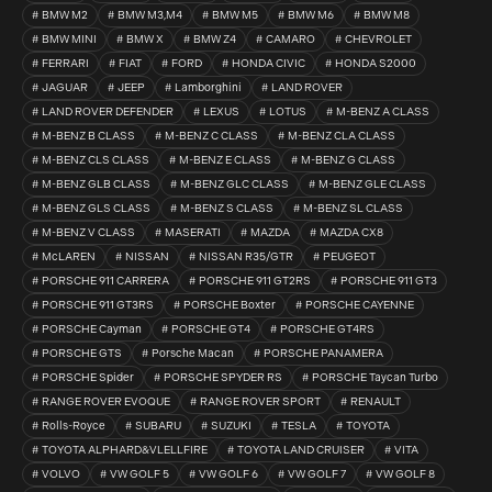
BMW M2
BMW M3,M4
BMW M5
BMW M6
BMW M8
BMW MINI
BMW X
BMW Z4
CAMARO
CHEVROLET
FERRARI
FIAT
FORD
HONDA CIVIC
HONDA S2000
JAGUAR
JEEP
Lamborghini
LAND ROVER
LAND ROVER DEFENDER
LEXUS
LOTUS
M-BENZ A CLASS
M-BENZ B CLASS
M-BENZ C CLASS
M-BENZ CLA CLASS
M-BENZ CLS CLASS
M-BENZ E CLASS
M-BENZ G CLASS
M-BENZ GLB CLASS
M-BENZ GLC CLASS
M-BENZ GLE CLASS
M-BENZ GLS CLASS
M-BENZ S CLASS
M-BENZ SL CLASS
M-BENZ V CLASS
MASERATI
MAZDA
MAZDA CX8
McLAREN
NISSAN
NISSAN R35/GTR
PEUGEOT
PORSCHE 911 CARRERA
PORSCHE 911 GT2RS
PORSCHE 911 GT3
PORSCHE 911 GT3RS
PORSCHE Boxter
PORSCHE CAYENNE
PORSCHE Cayman
PORSCHE GT4
PORSCHE GT4RS
PORSCHE GTS
Porsche Macan
PORSCHE PANAMERA
PORSCHE Spider
PORSCHE SPYDER RS
PORSCHE Taycan Turbo
RANGE ROVER EVOQUE
RANGE ROVER SPORT
RENAULT
Rolls-Royce
SUBARU
SUZUKI
TESLA
TOYOTA
TOYOTA ALPHARD&VLELLFIRE
TOYOTA LAND CRUISER
VITA
VOLVO
VW GOLF 5
VW GOLF 6
VW GOLF 7
VW GOLF 8