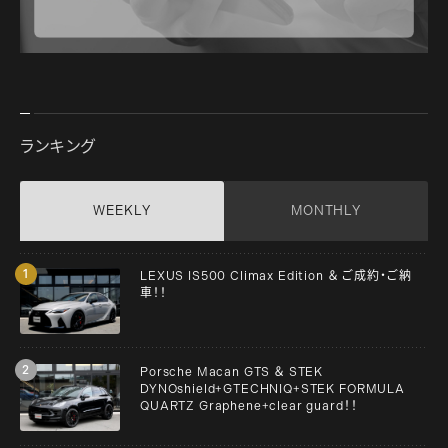
ランキング
WEEKLY
MONTHLY
LEXUS IS500 Climax Edition ＆ ご成約・ご納
車！！
Porsche Macan GTS ＆ STEK
DYNOshield+GTECHNIQ+STEK FORMULA
QUARTZ Graphene+clear guard！！