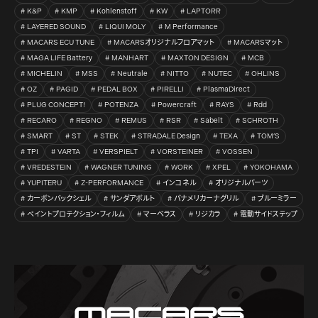
K&P
KMP
Kohlenstoff
KW
LAPTORR
LAYERED SOUND
LIQUI MOLY
M Performance
MACARS ECU TUNE
MACARSオリジナルフロアマット
MACARSマット
MAGA LIFE Battery
MANHART
MAXTON DESIGN
MCB
MICHELIN
MSS
Neutrale
NITTO
NUTEC
OHLINS
OZ
PAGID
PEDAL BOX
PIRELLI
PlasmaDirect
PLUG CONCEPT!
POTENZA
Powercraft
RAYS
Rdd
RECARO
REGNO
REMUS
RSR
Sabelt
SCHROTH
SMART
ST
STEK
STRADALE Design
TEXA
TOM’S
TPI
VARTA
VERSPIELT
VORSTEINER
VOSSEN
VREDESTEIN
WAGNER TUNING
WORK
XPEL
YOKOHAMA
YUPITERU
Z-PERFORMANCE
インコネル
オリジナルパーツ
カーボンバックシェル
サンダアボルト
パナメリカーナグリル
ブルーミラー
ペイントプロテクション・フィルム
マーベラス
リジカラ
電動サイドステップ