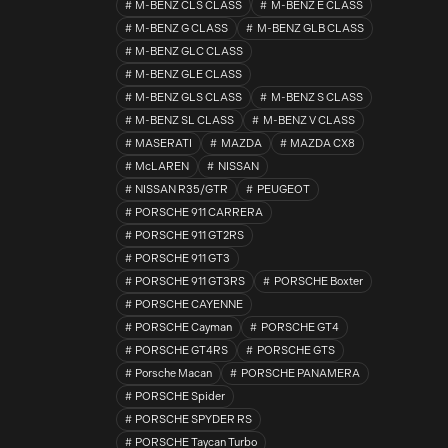
M-BENZ CLS CLASS
M-BENZ E CLASS
M-BENZ G CLASS
M-BENZ GLB CLASS
M-BENZ GLC CLASS
M-BENZ GLE CLASS
M-BENZ GLS CLASS
M-BENZ S CLASS
M-BENZ SL CLASS
M-BENZ V CLASS
MASERATI
MAZDA
MAZDA CX8
McLAREN
NISSAN
NISSAN R35/GTR
PEUGEOT
PORSCHE 911 CARRERA
PORSCHE 911 GT2RS
PORSCHE 911 GT3
PORSCHE 911 GT3RS
PORSCHE Boxter
PORSCHE CAYENNE
PORSCHE Cayman
PORSCHE GT4
PORSCHE GT4RS
PORSCHE GTS
Porsche Macan
PORSCHE PANAMERA
PORSCHE Spider
PORSCHE SPYDER RS
PORSCHE Taycan Turbo