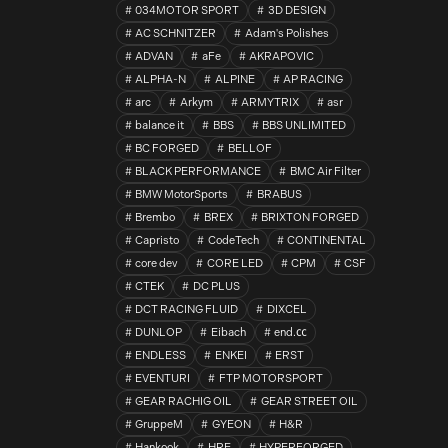
034MOTOR SPORT
3D DESIGN
AC SCHNITZER
Adam's Polishes
ADVAN
aFe
AKRAPOVIC
ALPHA-N
ALPINE
AP RACING
arc
Arkym
ARMYTRIX
asr
balance it
BBS
BBS UNLIMITED
BC FORGED
BELLOF
BLACK PERFORMANCE
BMC Air Filter
BMW MotorSports
BRABUS
Brembo
BREX
BRIXTON FORGED
Capristo
CodeTech
CONTINENTAL
core dev
CORE LED
CPM
CSF
CTEK
DC PLUS
DCT RACING FLUID
DIXCEL
DUNLOP
Eibach
end.㏄
ENDLESS
ENKEI
ERST
EVENTURI
FTP MOTORSPORT
GEAR RACHIG OIL
GEAR STREET OIL
GruppeM
GYEON
H&R
Hankook
HRE
HYPERFORGED