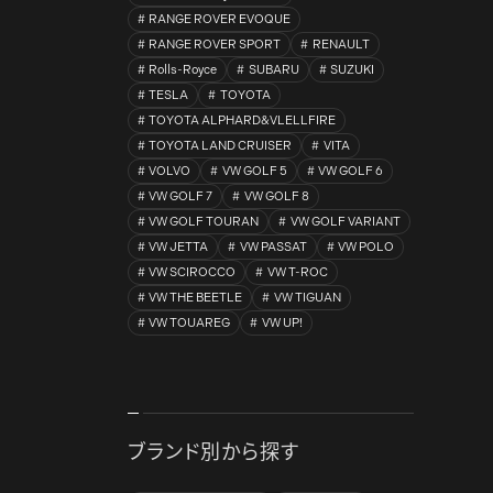
RANGE ROVER EVOQUE
RANGE ROVER SPORT
RENAULT
Rolls-Royce
SUBARU
SUZUKI
TESLA
TOYOTA
TOYOTA ALPHARD&VLELLFIRE
TOYOTA LAND CRUISER
VITA
VOLVO
VW GOLF 5
VW GOLF 6
VW GOLF 7
VW GOLF 8
VW GOLF TOURAN
VW GOLF VARIANT
VW JETTA
VW PASSAT
VW POLO
VW SCIROCCO
VW T-ROC
VW THE BEETLE
VW TIGUAN
VW TOUAREG
VW UP!
ブランド別から探す