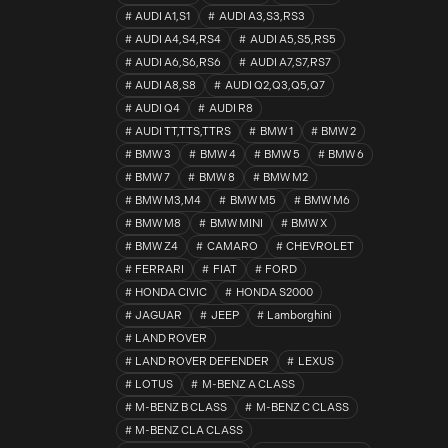
AUDI A1,S1
AUDI A3,S3,RS3
AUDI A4,S4,RS4
AUDI A5,S5,RS5
AUDI A6,S6,RS6
AUDI A7,S7,RS7
AUDI A8,S8
AUDI Q2,Q3,Q5,Q7
AUDI Q4
AUDI R8
AUDI TT,TTS,TTRS
BMW 1
BMW 2
BMW 3
BMW 4
BMW 5
BMW 6
BMW 7
BMW 8
BMW M2
BMW M3,M4
BMW M5
BMW M6
BMW M8
BMW MINI
BMW X
BMW Z4
CAMARO
CHEVROLET
FERRARI
FIAT
FORD
HONDA CIVIC
HONDA S2000
JAGUAR
JEEP
Lamborghini
LAND ROVER
LAND ROVER DEFENDER
LEXUS
LOTUS
M-BENZ A CLASS
M-BENZ B CLASS
M-BENZ C CLASS
M-BENZ CLA CLASS