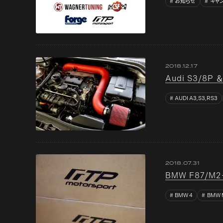
お知らせ
キャ
2018.12.17
Audi S3/8P 
AUDI A3,S3,RS3
2018.07.31
BMW F87/M2
BMW 4
BMW 