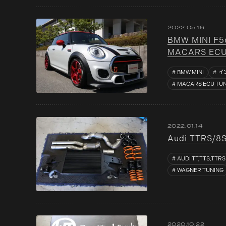
2022.05.16
BMW MINI F
MACARS E
BMW MINI
イ
MACARS ECU TU
2022.01.14
Audi TTRS/
AUDI TT,TTS,TTRS
WAGNER TUNING
2020.10.22