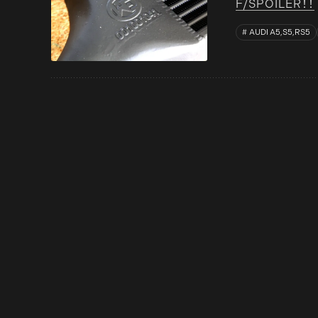
F/SPOILER！！
AUDI A5,S5,RS5