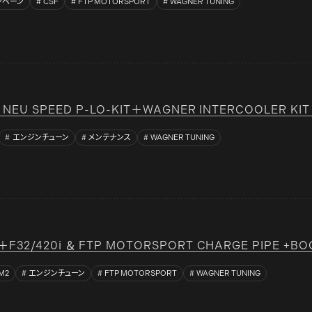
ンペーン
CSF
FTP MOTORSPORT
WAGNER TUNING
＆ NEU SPEED P-LO-KIT＋WAGNER INTERCOOLER KIT
エンジンチューン
メンテナンス
WAGNER TUNING
＋F32/420i ＆ FTP MOTORSPORT CHARGE PIPE +BOO
M2
エンジンチューン
FTP MOTORSPORT
WAGNER TUNING