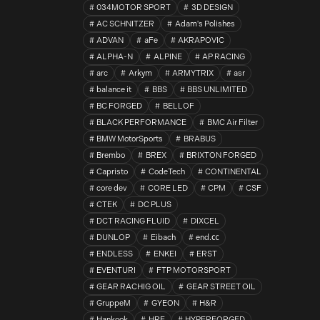
034MOTOR SPORT
3D DESIGN
AC SCHNITZER
Adam's Polishes
ADVAN
aFe
AKRAPOVIC
ALPHA-N
ALPINE
AP RACING
arc
Arkym
ARMYTRIX
asr
balance it
BBS
BBS UNLIMITED
BC FORGED
BELLOF
BLACK PERFORMANCE
BMC Air Filter
BMW MotorSports
BRABUS
Brembo
BREX
BRIXTON FORGED
Capristo
CodeTech
CONTINENTAL
core dev
CORE LED
CPM
CSF
CTEK
DC PLUS
DCT RACING FLUID
DIXCEL
DUNLOP
Eibach
end.㏄
ENDLESS
ENKEI
ERST
EVENTURI
FTP MOTORSPORT
GEAR RACHIG OIL
GEAR STREET OIL
GruppeM
GYEON
H&R
Hankook
HRE
HYPERFORGED