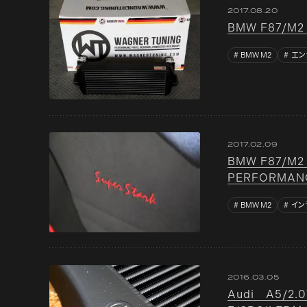
2017.08.20
BMW F87/M
BMW M2
エン
2017.02.09
BMW F87/M2
PERFORMA
BMW M2
イン
2016.03.05
Audi A5/2