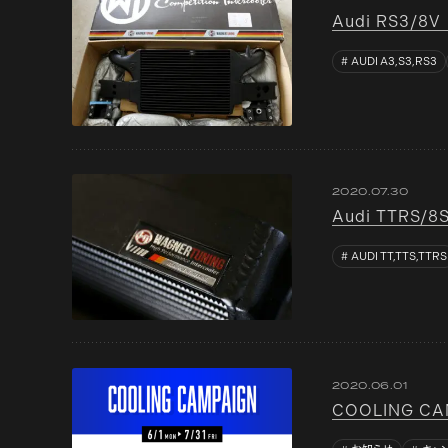
Audi RS3/8V 
AUDI A3,S3,RS3
2020.07.30
Audi TTRS/
AUDI TT,TTS,TTRS
2020.06.01
COOLING CA