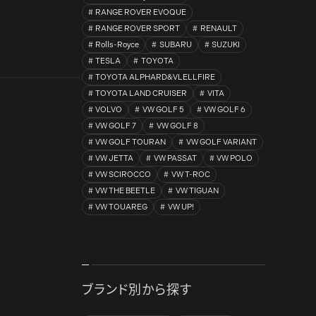
RANGE ROVER EVOQUE
RANGE ROVER SPORT
RENAULT
Rolls-Royce
SUBARU
SUZUKI
TESLA
TOYOTA
TOYOTA ALPHARD&VLELLFIRE
TOYOTA LAND CRUISER
VITA
VOLVO
VW GOLF 5
VW GOLF 6
VW GOLF 7
VW GOLF 8
VW GOLF TOURAN
VW GOLF VARIANT
VW JETTA
VW PASSAT
VW POLO
VW SCIROCCO
VW T-ROC
VW THE BEETLE
VW TIGUAN
VW TOUAREG
VW UP!
ブランド別から探す