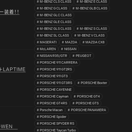
M-BENZ CLS CLASS
M-BENZ E CLASS
M-BENZ G CLASS
M-BENZ GLB CLASS
ラー装着！！
M-BENZ GLC CLASS
M-BENZ GLE CLASS
M-BENZ GLS CLASS
M-BENZ S CLASS
M-BENZ SL CLASS
M-BENZ V CLASS
MASERATI
MAZDA
MAZDA CX8
McLAREN
NISSAN
NISSAN R35/GTR
PEUGEOT
PORSCHE 911 CARRERA
G＋LAPTIME
PORSCHE 911 GT2RS
PORSCHE 911 GT3
PORSCHE 911 GT3RS
PORSCHE Boxter
PORSCHE CAYENNE
PORSCHE Cayman
PORSCHE GT4
PORSCHE GT4RS
PORSCHE GTS
Porsche Macan
PORSCHE PANAMERA
PORSCHE Spider
PORSCHE SPYDER RS
ROWEN
PORSCHE Taycan Turbo