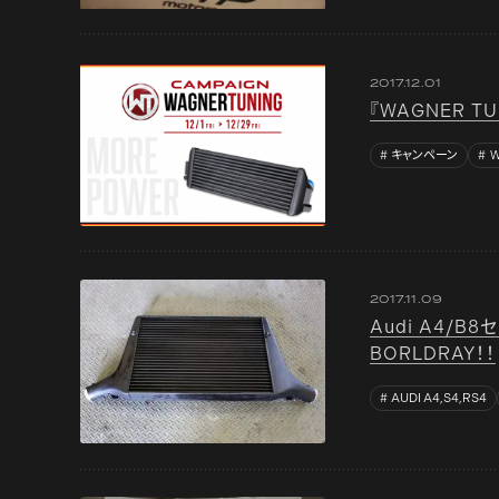
2017.12.01
『WAGNER T
キャンペーン
W
2017.11.09
Audi A4/B
BORLDRAY！！
AUDI A4,S4,RS4