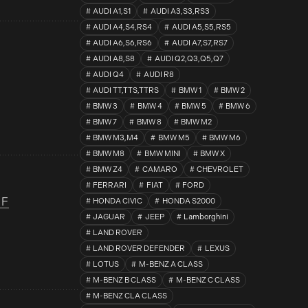
AUDI A1,S1
AUDI A3,S3,RS3
AUDI A4,S4,RS4
AUDI A5,S5,RS5
AUDI A6,S6,RS6
AUDI A7,S7,RS7
AUDI A8,S8
AUDI Q2,Q3,Q5,Q7
AUDI Q4
AUDI R8
AUDI TT,TTS,TTRS
BMW 1
BMW 2
BMW 3
BMW 4
BMW 5
BMW 6
BMW 7
BMW 8
BMW M2
BMW M3,M4
BMW M5
BMW M6
BMW M8
BMW MINI
BMW X
BMW Z4
CAMARO
CHEVROLET
FERRARI
FIAT
FORD
OF
HONDA CIVIC
HONDA S2000
JAGUAR
JEEP
Lamborghini
LAND ROVER
LAND ROVER DEFENDER
LEXUS
LOTUS
M-BENZ A CLASS
M-BENZ B CLASS
M-BENZ C CLASS
M-BENZ CLA CLASS