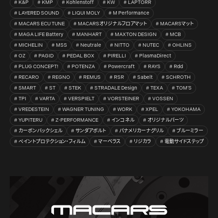
K&P
KMP
Kohlenstoff
KW
LAPTORR
LAYERED SOUND
LIQUI MOLY
M Performance
MACARS ECU TUNE
MACARSオリジナルフロアマット
MACARSマット
MAGA LIFE Battery
MANHART
MAXTON DESIGN
MCB
MICHELIN
MSS
Neutrale
NITTO
NUTEC
OHLINS
OZ
PAGID
PEDAL BOX
PIRELLI
PlasmaDirect
PLUG CONCEPT!
POTENZA
Powercraft
RAYS
Rdd
RECARO
REGNO
REMUS
RSR
Sabelt
SCHROTH
SMART
ST
STEK
STRADALE Design
TEXA
TOM’S
TPI
VARTA
VERSPIELT
VORSTEINER
VOSSEN
VREDESTEIN
WAGNER TUNING
WORK
XPEL
YOKOHAMA
YUPITERU
Z-PERFORMANCE
インコネル
オリジナルパーツ
カーボンバックシェル
サンダアボルト
パナメリカーナグリル
ブルーミラー
ペイントプロテクション・フィルム
マーベラス
リジカラ
電動サイドステップ