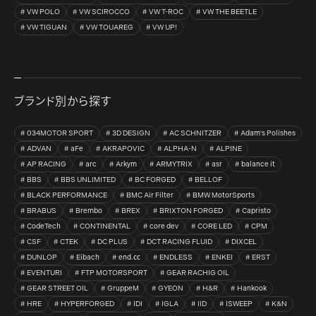
VW POLO
VW SCIROCCO
VW T-ROC
VW THE BEETLE
VW TIGUAN
VW TOUAREG
VW UP!
ブランド別から探す
034MOTOR SPORT
3D DESIGN
AC SCHNITZER
Adam's Polishes
ADVAN
aFe
AKRAPOVIC
ALPHA-N
ALPINE
AP RACING
arc
Arkym
ARMYTRIX
asr
balance it
BBS
BBS UNLIMITED
BC FORGED
BELLOF
BLACK PERFORMANCE
BMC Air Filter
BMW MotorSports
BRABUS
Brembo
BREX
BRIXTON FORGED
Capristo
CodeTech
CONTINENTAL
core dev
CORE LED
CPM
CSF
CTEK
DC PLUS
DCT RACING FLUID
DIXCEL
DUNLOP
Eibach
end.㏄
ENDLESS
ENKEI
ERST
EVENTURI
FTP MOTORSPORT
GEAR RACHIG OIL
GEAR STREET OIL
GruppeM
GYEON
H&R
Hankook
HRE
HYPERFORGED
IDI
IGLA
IID
ISWEEP
K&N