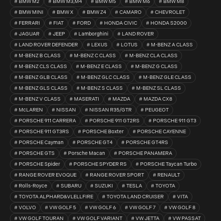
BMW M2
BMW M3,M4
BMW M5
BMW M6
BMW M8
BMW MINI
BMW X
BMW Z4
CAMARO
CHEVROLET
FERRARI
FIAT
FORD
HONDA CIVIC
HONDA S2000
JAGUAR
JEEP
Lamborghini
LAND ROVER
LAND ROVER DEFENDER
LEXUS
LOTUS
M-BENZ A CLASS
M-BENZ B CLASS
M-BENZ C CLASS
M-BENZ CLA CLASS
M-BENZ CLS CLASS
M-BENZ E CLASS
M-BENZ G CLASS
M-BENZ GLB CLASS
M-BENZ GLC CLASS
M-BENZ GLE CLASS
M-BENZ GLS CLASS
M-BENZ S CLASS
M-BENZ SL CLASS
M-BENZ V CLASS
MASERATI
MAZDA
MAZDA CX8
McLAREN
NISSAN
NISSAN R35/GTR
PEUGEOT
PORSCHE 911 CARRERA
PORSCHE 911 GT2RS
PORSCHE 911 GT3
PORSCHE 911 GT3RS
PORSCHE Boxter
PORSCHE CAYENNE
PORSCHE Cayman
PORSCHE GT4
PORSCHE GT4RS
PORSCHE GTS
Porsche Macan
PORSCHE PANAMERA
PORSCHE Spider
PORSCHE SPYDER RS
PORSCHE Taycan Turbo
RANGE ROVER EVOQUE
RANGE ROVER SPORT
RENAULT
Rolls-Royce
SUBARU
SUZUKI
TESLA
TOYOTA
TOYOTA ALPHARD&VLELLFIRE
TOYOTA LAND CRUISER
VITA
VOLVO
VW GOLF 5
VW GOLF 6
VW GOLF 7
VW GOLF 8
VW GOLF TOURAN
VW GOLF VARIANT
VW JETTA
VW PASSAT