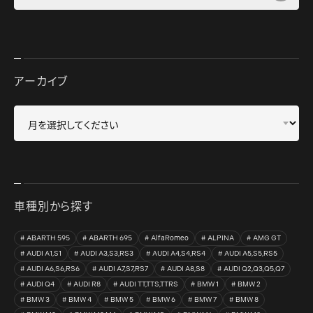
アーカイブ
車種別から探す
ABARTH 595
ABARTH 695
AlfaRomeo
ALPINA
AMG GT
AUDI A1,S1
AUDI A3,S3,RS3
AUDI A4,S4,RS4
AUDI A5,S5,RS5
AUDI A6,S6,RS6
AUDI A7,S7,RS7
AUDI A8,S8
AUDI Q2,Q3,Q5,Q7
AUDI Q4
AUDI R8
AUDI TT,TTS,TTRS
BMW 1
BMW 2
BMW 3
BMW 4
BMW 5
BMW 6
BMW 7
BMW 8