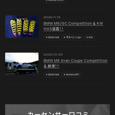
AKRAPOVIC
2020.11.15
BMW M8/GC Competition ＆ KW
HAS装着！！
BMW M8
サスペンション
KW
2020.10.30
BMW M8 Gran Coupe Competition
＆ 納車！！
BMW M8
MANHART