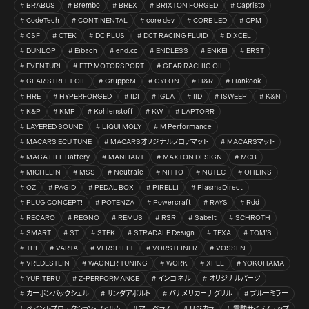
BRABUS
Brembo
BREX
BRIXTON FORGED
Capristo
CodeTech
CONTINENTAL
core dev
CORE LED
CPM
CSF
CTEK
DC PLUS
DCT RACING FLUID
DIXCEL
DUNLOP
Eibach
end.㏄
ENDLESS
ENKEI
ERST
EVENTURI
FTP MOTORSPORT
GEAR RACHIG OIL
GEAR STREET OIL
GruppeM
GYEON
H&R
Hankook
HRE
HYPERFORGED
IDI
IGLA
IID
ISWEEP
K&N
K&P
KMP
Kohlenstoff
KW
LAPTORR
LAYERED SOUND
LIQUI MOLY
M Performance
MACARS ECU TUNE
MACARSオリジナルフロアマット
MACARSマット
MAGA LIFE Battery
MANHART
MAXTON DESIGN
MCB
MICHELIN
MSS
Neutrale
NITTO
NUTEC
OHLINS
OZ
PAGID
PEDAL BOX
PIRELLI
PlasmaDirect
PLUG CONCEPT!
POTENZA
Powercraft
RAYS
Rdd
RECARO
REGNO
REMUS
RSR
Sabelt
SCHROTH
SMART
ST
STEK
STRADALE Design
TEXA
TOM’S
TPI
VARTA
VERSPIELT
VORSTEINER
VOSSEN
VREDESTEIN
WAGNER TUNING
WORK
XPEL
YOKOHAMA
YUPITERU
Z-PERFORMANCE
インコネル
オリジナルパーツ
カーボンバックシェル
サンダアボルト
パナメリカーナグリル
ブルーミラー
ペイントプロテクション・フィルム
マーベラス
リジカラ
電動サイドステップ