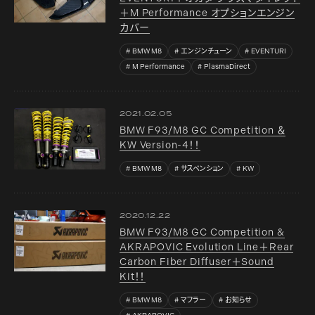
＋M Performance オプションエンジン
カバー
BMW M8
エンジンチューン
EVENTURI
M Performance
PlasmaDirect
2021.02.05
BMW F93/M8 GC Competition ＆
KW Version-4！！
BMW M8
サスペンション
KW
2020.12.22
BMW F93/M8 GC Competition &
AKRAPOVIC Evolution Line＋Rear
Carbon Fiber Diffuser＋Sound
Kit！！
BMW M8
マフラー
お知らせ