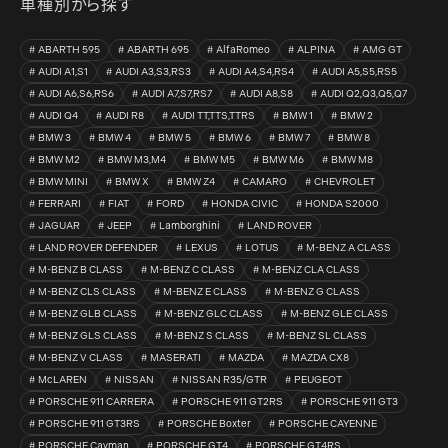
車種別から探す
ABARTH 595
ABARTH 695
AlfaRomeo
ALPINA
AMG GT
AUDI A1,S1
AUDI A3,S3,RS3
AUDI A4,S4,RS4
AUDI A5,S5,RS5
AUDI A6,S6,RS6
AUDI A7,S7,RS7
AUDI A8,S8
AUDI Q2,Q3,Q5,Q7
AUDI Q4
AUDI R8
AUDI TT,TTS,TTRS
BMW 1
BMW 2
BMW 3
BMW 4
BMW 5
BMW 6
BMW 7
BMW 8
BMW M2
BMW M3,M4
BMW M5
BMW M6
BMW M8
BMW MINI
BMW X
BMW Z4
CAMARO
CHEVROLET
FERRARI
FIAT
FORD
HONDA CIVIC
HONDA S2000
JAGUAR
JEEP
Lamborghini
LAND ROVER
LAND ROVER DEFENDER
LEXUS
LOTUS
M-BENZ A CLASS
M-BENZ B CLASS
M-BENZ C CLASS
M-BENZ CLA CLASS
M-BENZ CLS CLASS
M-BENZ E CLASS
M-BENZ G CLASS
M-BENZ GLB CLASS
M-BENZ GLC CLASS
M-BENZ GLE CLASS
M-BENZ GLS CLASS
M-BENZ S CLASS
M-BENZ SL CLASS
M-BENZ V CLASS
MASERATI
MAZDA
MAZDA CX8
McLAREN
NISSAN
NISSAN R35/GTR
PEUGEOT
PORSCHE 911 CARRERA
PORSCHE 911 GT2RS
PORSCHE 911 GT3
PORSCHE 911 GT3RS
PORSCHE Boxter
PORSCHE CAYENNE
PORSCHE Cayman
PORSCHE GT4
PORSCHE GT4RS