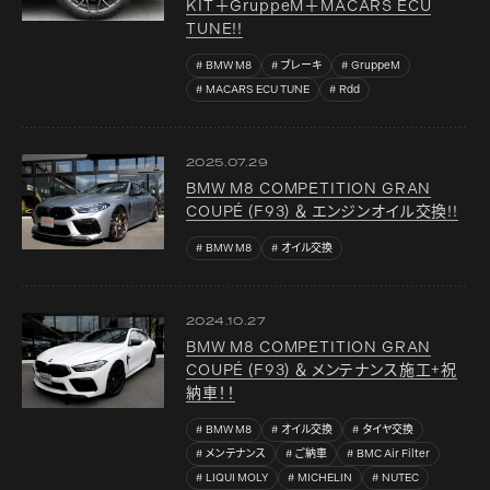
KIT＋GruppeM＋MACARS ECU
TUNE!!
BMW M8
ブレーキ
GruppeM
MACARS ECU TUNE
Rdd
2025.07.29
BMW M8 COMPETITION GRAN
COUPÉ (F93) ＆ エンジンオイル交換!!
BMW M8
オイル交換
2024.10.27
BMW M8 COMPETITION GRAN
COUPÉ (F93) ＆ メンテナンス施工+祝
納車！！
BMW M8
オイル交換
タイヤ交換
メンテナンス
ご納車
BMC Air Filter
LIQUI MOLY
MICHELIN
NUTEC