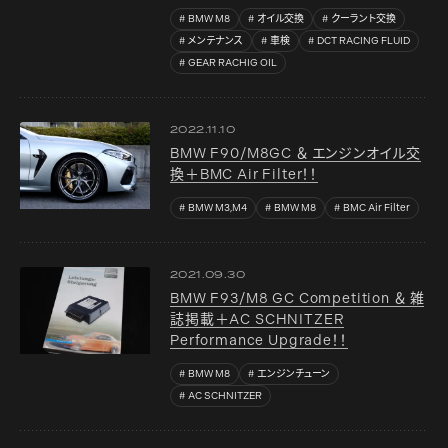
BMW M8
オイル交換
クーラント交換
メンテナンス
車検
DCT RACING FLUID
GEAR RACHIG OIL
2022.11.10
BMW F90/M8GC ＆ エンジンオイル交
換＋BMC Air Filter！！
BMW M3,M4
BMW M8
BMC Air Filter
2021.09.30
BMW F93/M8 GC Competition ＆ 雑
誌掲載＋AC SCHNITZER
Performance Upgrade！！
BMW M8
エンジンチューン
AC SCHNITZER