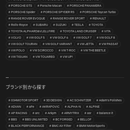
PORSCHE GTS
Porsche Macan
PORSCHE PANAMERA
PORSCHE Spider
PORSCHE SPYDER RS
PORSCHE Taycan Turbo
RANGE ROVER EVOQUE
RANGE ROVER SPORT
RENAULT
Rolls-Royce
SUBARU
SUZUKI
TESLA
TOYOTA
TOYOTA ALPHARD&VLELLFIRE
TOYOTA LAND CRUISER
VITA
VOLVO
VW GOLF 5
VW GOLF 6
VW GOLF 7
VW GOLF 8
VW GOLF TOURAN
VW GOLF VARIANT
VW JETTA
VW PASSAT
VW POLO
VW SCIROCCO
VW T-ROC
VW THE BEETLE
VW TIGUAN
VW TOUAREG
VW UP!
ブランド別から探す
034MOTOR SPORT
3D DESIGN
AC SCHNITZER
Adam's Polishes
ADVAN
aFe
AKRAPOVIC
ALPHA-N
ALPINE
AP RACING
arc
Arkym
ARMYTRIX
asr
balance it
BBS
BBS UNLIMITED
BC FORGED
BELLOF
BLACK PERFORMANCE
BMC Air Filter
BMW MotorSports