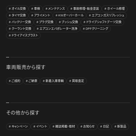
オイル交換
車検
メンテナンス
事故修理・板金塗装
ホイール修理
タイヤ交換
アライメント
KWオーバーホール
エアコンガスリフレッシュ
バッテリー交換
プラグ交換
ブッシュ交換
ドライブシャフトブーツ交換
クーラント交換
エアコンエバポレーター洗浄
DPFクリーニング
ドライアイスブラスト
車両販売から探す
ご成約
ご納車
新着入庫車輌
買取査定
その他から探す
キャンペーン
イベント
雑誌掲載・取材
お知らせ
日記
新製品