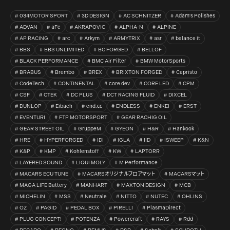
034MOTOR SPORT
3D DESIGN
AC SCHNITZER
Adam's Polishes
ADVAN
aFe
AKRAPOVIC
ALPHA-N
ALPINE
AP RACING
arc
Arkym
ARMYTRIX
asr
balance it
BBS
BBS UNLIMITED
BC FORGED
BELLOF
BLACK PERFORMANCE
BMC Air Filter
BMW MotorSports
BRABUS
Brembo
BREX
BRIXTON FORGED
Capristo
CodeTech
CONTINENTAL
core dev
CORE LED
CPM
CSF
CTEK
DC PLUS
DCT RACING FLUID
DIXCEL
DUNLOP
Eibach
end.㏄
ENDLESS
ENKEI
ERST
EVENTURI
FTP MOTORSPORT
GEAR RACHIG OIL
GEAR STREET OIL
GruppeM
GYEON
H&R
Hankook
HRE
HYPERFORGED
IDI
IGLA
IID
ISWEEP
K&N
K&P
KMP
Kohlenstoff
KW
LAPTORR
LAYERED SOUND
LIQUI MOLY
M Performance
MACARS ECU TUNE
MACARSオリジナルフロアマット
MACARSマット
MAGA LIFE Battery
MANHART
MAXTON DESIGN
MCB
MICHELIN
MSS
Neutrale
NITTO
NUTEC
OHLINS
OZ
PAGID
PEDAL BOX
PIRELLI
PlasmaDirect
PLUG CONCEPT!
POTENZA
Powercraft
RAYS
Rdd