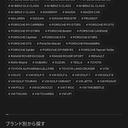
M-BENZ GLS CLASS
M-BENZ S CLASS
M-BENZ SL CLASS
M-BENZ V CLASS
MASERATI
MAZDA
MAZDA CX8
McLAREN
NISSAN
NISSAN R35/GTR
PEUGEOT
PORSCHE 911 CARRERA
PORSCHE 911 GT2RS
PORSCHE 911 GT3
PORSCHE 911 GT3RS
PORSCHE Boxter
PORSCHE CAYENNE
PORSCHE Cayman
PORSCHE GT4
PORSCHE GT4RS
PORSCHE GTS
Porsche Macan
PORSCHE PANAMERA
PORSCHE Spider
PORSCHE SPYDER RS
PORSCHE Taycan Turbo
RANGE ROVER EVOQUE
RANGE ROVER SPORT
RENAULT
Rolls-Royce
SUBARU
SUZUKI
TESLA
TOYOTA
TOYOTA ALPHARD&VLELLFIRE
TOYOTA LAND CRUISER
VITA
VOLVO
VW GOLF 5
VW GOLF 6
VW GOLF 7
VW GOLF 8
VW GOLF TOURAN
VW GOLF VARIANT
VW JETTA
VW PASSAT
VW POLO
VW SCIROCCO
VW T-ROC
VW THE BEETLE
VW TIGUAN
VW TOUAREG
VW UP!
ブランド別から探す