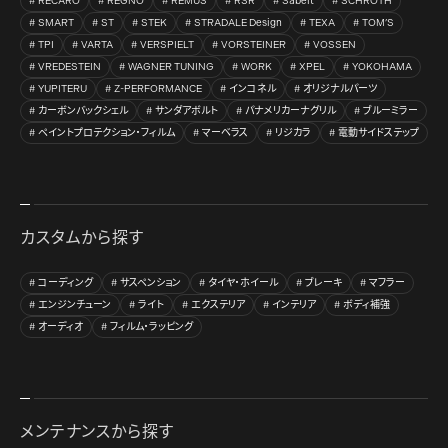
RECARO
REGNO
REMUS
RSR
Sabelt
SCHROTH
SMART
ST
STEK
STRADALE Design
TEXA
TOM’S
TPI
VARTA
VERSPIELT
VORSTEINER
VOSSEN
VREDESTEIN
WAGNER TUNING
WORK
XPEL
YOKOHAMA
YUPITERU
Z-PERFORMANCE
インコネル
オリジナルパーツ
カーボンバックシェル
サンダアボルト
パナメリカーナグリル
ブルーミラー
ペイントプロテクション・フィルム
マーベラス
リジカラ
電動サイドステップ
カスタムから探す
コーディング
サスペンション
タイヤ・ホイール
ブレーキ
マフラー
エンジンチューン
ライト
エクステリア
インテリア
ボディ補強
オーディオ
フィルム・ラッピング
メンテナンスから探す