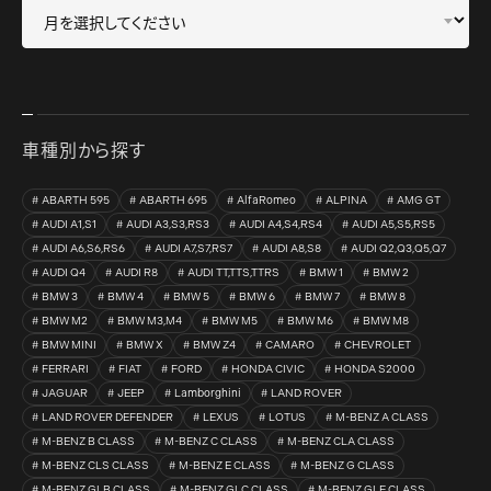
車種別から探す
ABARTH 595
ABARTH 695
AlfaRomeo
ALPINA
AMG GT
AUDI A1,S1
AUDI A3,S3,RS3
AUDI A4,S4,RS4
AUDI A5,S5,RS5
AUDI A6,S6,RS6
AUDI A7,S7,RS7
AUDI A8,S8
AUDI Q2,Q3,Q5,Q7
AUDI Q4
AUDI R8
AUDI TT,TTS,TTRS
BMW 1
BMW 2
BMW 3
BMW 4
BMW 5
BMW 6
BMW 7
BMW 8
BMW M2
BMW M3,M4
BMW M5
BMW M6
BMW M8
BMW MINI
BMW X
BMW Z4
CAMARO
CHEVROLET
FERRARI
FIAT
FORD
HONDA CIVIC
HONDA S2000
JAGUAR
JEEP
Lamborghini
LAND ROVER
LAND ROVER DEFENDER
LEXUS
LOTUS
M-BENZ A CLASS
M-BENZ B CLASS
M-BENZ C CLASS
M-BENZ CLA CLASS
M-BENZ CLS CLASS
M-BENZ E CLASS
M-BENZ G CLASS
M-BENZ GLB CLASS
M-BENZ GLC CLASS
M-BENZ GLE CLASS