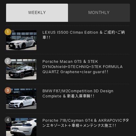
WEEKLY
MONTHLY
LEXUS IS500 Climax Edition ＆ ご成約・ご納
車！！
Porsche Macan GTS ＆ STEK
DYNOshield+GTECHNIQ+STEK FORMULA
QUARTZ Graphene+clear guard！！
BMW F87/M2Competition 3D Design
Complete ＆ 新着入庫車輛！！
Porsche 718/Cayman GT4 ＆ AKRAPOVICチタ
ンエキゾースト＋車検＋メンテンナス施工！！