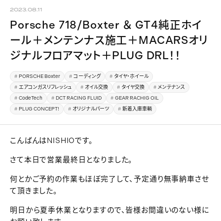
2023.08.11
Porsche 718/Boxter ＆ GT4純正ホイ
ール＋メンテンナス施工＋MACARSオリ
ジナルフロアマット＋PLUG DRL！！
PORSCHE Boxter
コーディング
タイヤ・ホイール
エアコンガスリフレッシュ
オイル交換
タイヤ交換
メンテナンス
CodeTech
DCT RACING FLUID
GEAR RACHIG OIL
PLUG CONCEPT!
オリジナルパーツ
新着入庫車輌
こんばんはNISHIOです。
さて本日で営業最終日となりました。
何とかご予約の作業もほぼ完了して、予定通り無事納車させ
て頂きました。
明日から夏季休業となりますので、皆様お間違いのない様に