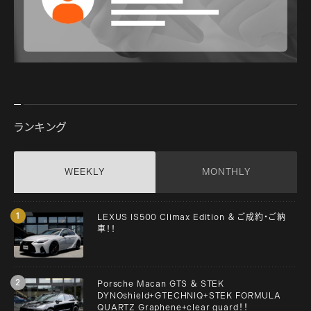
ランキング
WEEKLY
MONTHLY
LEXUS IS500 Climax Edition ＆ ご成約・ご納
車！！
Porsche Macan GTS ＆ STEK
DYNOshield+GTECHNIQ+STEK FORMULA
QUARTZ Graphene+clear guard！！