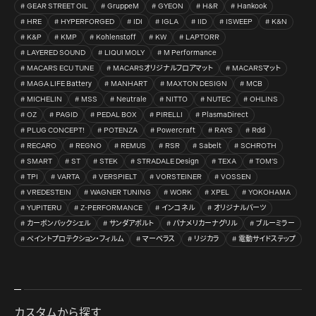
GEAR STREET OIL
GruppeM
GYEON
H&R
Hankook
HRE
HYPERFORGED
IDI
IGLA
IID
ISWEEP
K&N
K&P
KMP
Kohlenstoff
KW
LAPTORR
LAYERED SOUND
LIQUI MOLY
M Performance
MACARS ECU TUNE
MACARSオリジナルフロアマット
MACARSマット
MAGA LIFE Battery
MANHART
MAXTON DESIGN
MCB
MICHELIN
MSS
Neutrale
NITTO
NUTEC
OHLINS
OZ
PAGID
PEDAL BOX
PIRELLI
PlasmaDirect
PLUG CONCEPT!
POTENZA
Powercraft
RAYS
Rdd
RECARO
REGNO
REMUS
RSR
Sabelt
SCHROTH
SMART
ST
STEK
STRADALE Design
TEXA
TOM’S
TPI
VARTA
VERSPIELT
VORSTEINER
VOSSEN
VREDESTEIN
WAGNER TUNING
WORK
XPEL
YOKOHAMA
YUPITERU
Z-PERFORMANCE
インコネル
オリジナルパーツ
カーボンバックシェル
サンダアボルト
パナメリカーナグリル
ブルーミラー
ペイントプロテクション・フィルム
マーベラス
リジカラ
電動サイドステップ
カスタムから探す