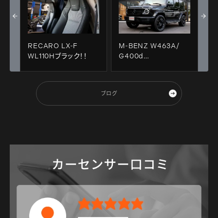
RECARO LX-F
M-BENZ W463A/
WL110Hブラック！！
G400d
manufakturEdition
＆ Adam’s Polishes
洗車＋STEK PPF施
ブログ
工＋祝納車！！