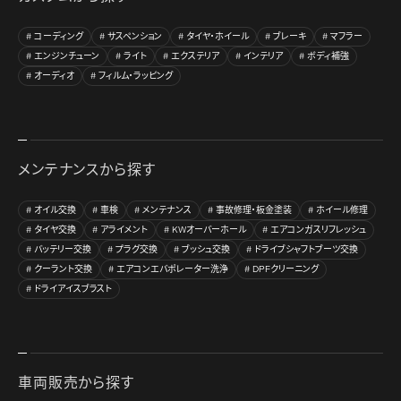
コーディング
サスペンション
タイヤ・ホイール
ブレーキ
マフラー
エンジンチューン
ライト
エクステリア
インテリア
ボディ補強
オーディオ
フィルム・ラッピング
メンテナンスから探す
オイル交換
車検
メンテナンス
事故修理・板金塗装
ホイール修理
タイヤ交換
アライメント
KWオーバーホール
エアコンガスリフレッシュ
バッテリー交換
プラグ交換
ブッシュ交換
ドライブシャフトブーツ交換
クーラント交換
エアコンエバポレーター洗浄
DPFクリーニング
ドライアイスブラスト
車両販売から探す