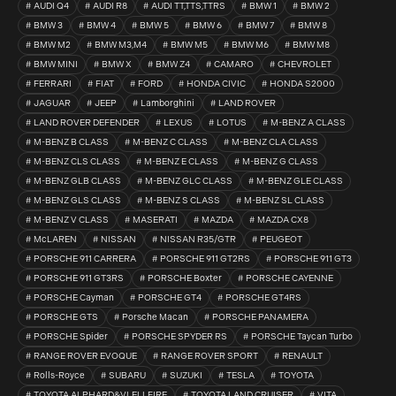
AUDI Q4
AUDI R8
AUDI TT,TTS,TTRS
BMW 1
BMW 2
BMW 3
BMW 4
BMW 5
BMW 6
BMW 7
BMW 8
BMW M2
BMW M3,M4
BMW M5
BMW M6
BMW M8
BMW MINI
BMW X
BMW Z4
CAMARO
CHEVROLET
FERRARI
FIAT
FORD
HONDA CIVIC
HONDA S2000
JAGUAR
JEEP
Lamborghini
LAND ROVER
LAND ROVER DEFENDER
LEXUS
LOTUS
M-BENZ A CLASS
M-BENZ B CLASS
M-BENZ C CLASS
M-BENZ CLA CLASS
M-BENZ CLS CLASS
M-BENZ E CLASS
M-BENZ G CLASS
M-BENZ GLB CLASS
M-BENZ GLC CLASS
M-BENZ GLE CLASS
M-BENZ GLS CLASS
M-BENZ S CLASS
M-BENZ SL CLASS
M-BENZ V CLASS
MASERATI
MAZDA
MAZDA CX8
McLAREN
NISSAN
NISSAN R35/GTR
PEUGEOT
PORSCHE 911 CARRERA
PORSCHE 911 GT2RS
PORSCHE 911 GT3
PORSCHE 911 GT3RS
PORSCHE Boxter
PORSCHE CAYENNE
PORSCHE Cayman
PORSCHE GT4
PORSCHE GT4RS
PORSCHE GTS
Porsche Macan
PORSCHE PANAMERA
PORSCHE Spider
PORSCHE SPYDER RS
PORSCHE Taycan Turbo
RANGE ROVER EVOQUE
RANGE ROVER SPORT
RENAULT
Rolls-Royce
SUBARU
SUZUKI
TESLA
TOYOTA
TOYOTA ALPHARD&VLELLFIRE
TOYOTA LAND CRUISER
VITA