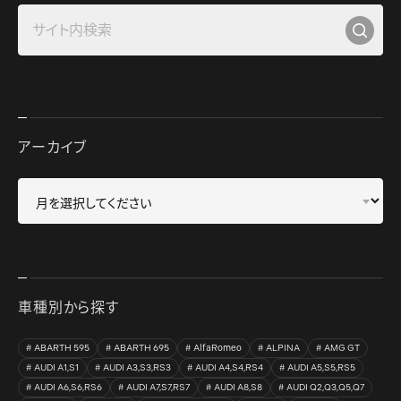
アーカイブ
車種別から探す
ABARTH 595
ABARTH 695
AlfaRomeo
ALPINA
AMG GT
AUDI A1,S1
AUDI A3,S3,RS3
AUDI A4,S4,RS4
AUDI A5,S5,RS5
AUDI A6,S6,RS6
AUDI A7,S7,RS7
AUDI A8,S8
AUDI Q2,Q3,Q5,Q7