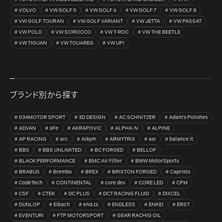
VOLVO
VW GOLF 5
VW GOLF 6
VW GOLF 7
VW GOLF 8
VW GOLF TOURAN
VW GOLF VARIANT
VW JETTA
VW PASSAT
VW POLO
VW SCIROCCO
VW T-ROC
VW THE BEETLE
VW TIGUAN
VW TOUAREG
VW UP!
ブランド別から探す
034MOTOR SPORT
3D DESIGN
AC SCHNITZER
Adam's Polishes
ADVAN
aFe
AKRAPOVIC
ALPHA-N
ALPINE
AP RACING
arc
Arkym
ARMYTRIX
asr
balance it
BBS
BBS UNLIMITED
BC FORGED
BELLOF
BLACK PERFORMANCE
BMC Air Filter
BMW MotorSports
BRABUS
Brembo
BREX
BRIXTON FORGED
Capristo
CodeTech
CONTINENTAL
core dev
CORE LED
CPM
CSF
CTEK
DC PLUS
DCT RACING FLUID
DIXCEL
DUNLOP
Eibach
end.㏄
ENDLESS
ENKEI
ERST
EVENTURI
FTP MOTORSPORT
GEAR RACHIG OIL