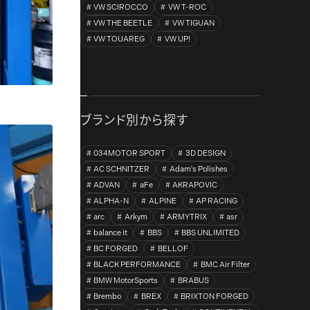
VW SCIROCCO
VW T-ROC
VW THE BEETLE
VW TIGUAN
VW TOUAREG
VW UP!
ブランド別から探す
034MOTOR SPORT
3D DESIGN
AC SCHNITZER
Adam's Polishes
ADVAN
aFe
AKRAPOVIC
ALPHA-N
ALPINE
AP RACING
arc
Arkym
ARMYTRIX
asr
balance it
BBS
BBS UNLIMITED
BC FORGED
BELLOF
BLACK PERFORMANCE
BMC Air Filter
BMW MotorSports
BRABUS
Brembo
BREX
BRIXTON FORGED