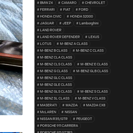
BMW Z4
CAMARO
CHEVROLET
FERRARI
FIAT
FORD
HONDA CIVIC
HONDA S2000
JAGUAR
JEEP
Lamborghini
LAND ROVER
LAND ROVER DEFENDER
LEXUS
LOTUS
M-BENZ A CLASS
M-BENZ B CLASS
M-BENZ C CLASS
M-BENZ CLA CLASS
M-BENZ CLS CLASS
M-BENZ E CLASS
M-BENZ G CLASS
M-BENZ GLB CLASS
M-BENZ GLC CLASS
M-BENZ GLE CLASS
M-BENZ GLS CLASS
M-BENZ S CLASS
M-BENZ SL CLASS
M-BENZ V CLASS
MASERATI
MAZDA
MAZDA CX8
McLAREN
NISSAN
NISSAN R35/GTR
PEUGEOT
PORSCHE 911 CARRERA
PORSCHE 911 GT2RS