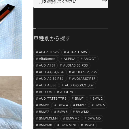
車種別から探す
ABARTH 595
ABARTH 695
AlfaRomeo
ALPINA
AMG GT
AUDI A1,S1
AUDI A3,S3,RS3
AUDI A4,S4,RS4
AUDI A5,S5,RS5
AUDI A6,S6,RS6
AUDI A7,S7,RS7
AUDI A8,S8
AUDI Q2,Q3,Q5,Q7
AUDI Q4
AUDI R8
AUDI TT,TTS,TTRS
BMW 1
BMW 2
BMW 3
BMW 4
BMW 5
BMW 6
BMW 7
BMW 8
BMW M2
BMW M3,M4
BMW M5
BMW M6
BMW M8
BMW MINI
BMW X