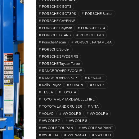
PORSCHE 911 GT3
PORSCHE 911 GT3RS
PORSCHE Boxter
PORSCHE CAYENNE
PORSCHE Cayman
PORSCHE GT4
PORSCHE GT4RS
PORSCHE GTS
Porsche Macan
PORSCHE PANAMERA
PORSCHE Spider
PORSCHE SPYDER RS
PORSCHE Taycan Turbo
RANGE ROVER EVOQUE
RANGE ROVER SPORT
RENAULT
Rolls-Royce
SUBARU
SUZUKI
TESLA
TOYOTA
TOYOTA ALPHARD&VLELLFIRE
TOYOTA LAND CRUISER
VITA
VOLVO
VW GOLF 5
VW GOLF 6
VW GOLF 7
VW GOLF 8
VW GOLF TOURAN
VW GOLF VARIANT
VW JETTA
VW PASSAT
VW POLO