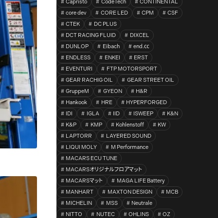
Capristo
CodeTech
CONTINENTAL
core dev
CORE LED
CPM
CSF
CTEK
DC PLUS
DCT RACING FLUID
DIXCEL
DUNLOP
Eibach
end.㏄
ENDLESS
ENKEI
ERST
EVENTURI
FTP MOTORSPORT
GEAR RACHIG OIL
GEAR STREET OIL
GruppeM
GYEON
H&R
Hankook
HRE
HYPERFORGED
IDI
IGLA
IID
ISWEEP
K&N
K&P
KMP
Kohlenstoff
KW
LAPTORR
LAYERED SOUND
LIQUI MOLY
M Performance
MACARS ECU TUNE
MACARSオリジナルフロアマット
MACARSマット
MAGA LIFE Battery
MANHART
MAXTON DESIGN
MCB
MICHELIN
MSS
Neutrale
NITTO
NUTEC
OHLINS
OZ