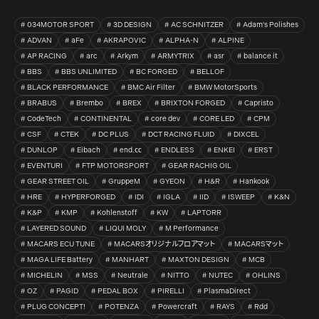
034MOTOR SPORT
3D DESIGN
AC SCHNITZER
Adam's Polishes
ADVAN
aFe
AKRAPOVIC
ALPHA-N
ALPINE
AP RACING
arc
Arkym
ARMYTRIX
asr
balance it
BBS
BBS UNLIMITED
BC FORGED
BELLOF
BLACK PERFORMANCE
BMC Air Filter
BMW MotorSports
BRABUS
Brembo
BREX
BRIXTON FORGED
Capristo
CodeTech
CONTINENTAL
core dev
CORE LED
CPM
CSF
CTEK
DC PLUS
DCT RACING FLUID
DIXCEL
DUNLOP
Eibach
end.㏄
ENDLESS
ENKEI
ERST
EVENTURI
FTP MOTORSPORT
GEAR RACHIG OIL
GEAR STREET OIL
GruppeM
GYEON
H&R
Hankook
HRE
HYPERFORGED
IDI
IGLA
IID
ISWEEP
K&N
K&P
KMP
Kohlenstoff
KW
LAPTORR
LAYERED SOUND
LIQUI MOLY
M Performance
MACARS ECU TUNE
MACARSオリジナルフロアマット
MACARSマット
MAGA LIFE Battery
MANHART
MAXTON DESIGN
MCB
MICHELIN
MSS
Neutrale
NITTO
NUTEC
OHLINS
OZ
PAGID
PEDAL BOX
PIRELLI
PlasmaDirect
PLUG CONCEPT!
POTENZA
Powercraft
RAYS
Rdd