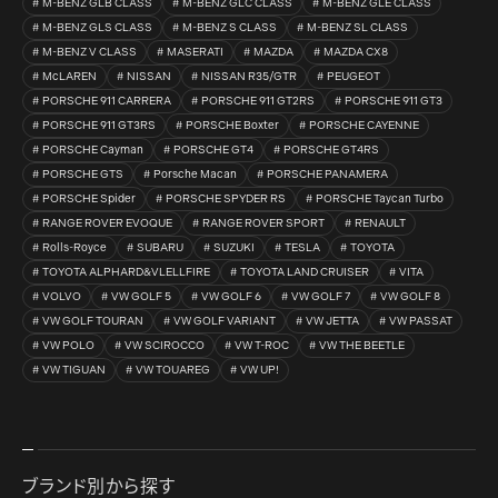
M-BENZ GLB CLASS
M-BENZ GLC CLASS
M-BENZ GLE CLASS
M-BENZ GLS CLASS
M-BENZ S CLASS
M-BENZ SL CLASS
M-BENZ V CLASS
MASERATI
MAZDA
MAZDA CX8
McLAREN
NISSAN
NISSAN R35/GTR
PEUGEOT
PORSCHE 911 CARRERA
PORSCHE 911 GT2RS
PORSCHE 911 GT3
PORSCHE 911 GT3RS
PORSCHE Boxter
PORSCHE CAYENNE
PORSCHE Cayman
PORSCHE GT4
PORSCHE GT4RS
PORSCHE GTS
Porsche Macan
PORSCHE PANAMERA
PORSCHE Spider
PORSCHE SPYDER RS
PORSCHE Taycan Turbo
RANGE ROVER EVOQUE
RANGE ROVER SPORT
RENAULT
Rolls-Royce
SUBARU
SUZUKI
TESLA
TOYOTA
TOYOTA ALPHARD&VLELLFIRE
TOYOTA LAND CRUISER
VITA
VOLVO
VW GOLF 5
VW GOLF 6
VW GOLF 7
VW GOLF 8
VW GOLF TOURAN
VW GOLF VARIANT
VW JETTA
VW PASSAT
VW POLO
VW SCIROCCO
VW T-ROC
VW THE BEETLE
VW TIGUAN
VW TOUAREG
VW UP!
ブランド別から探す