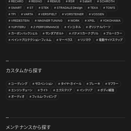
RECARO
REGNO
REMUS
RSR
Sabelt
SCHROTH
SMART
ST
STEK
STRADALE Design
TEXA
TOM’S
TPI
VARTA
VERSPIELT
VORSTEINER
VOSSEN
VREDESTEIN
WAGNER TUNING
WORK
XPEL
YOKOHAMA
YUPITERU
Z-PERFORMANCE
インコネル
オリジナルパーツ
カーボンバックシェル
サンダアボルト
パナメリカーナグリル
ブルーミラー
ペイントプロテクション・フィルム
マーベラス
リジカラ
電動サイドステップ
カスタムから探す
コーディング
サスペンション
タイヤ・ホイール
ブレーキ
マフラー
エンジンチューン
ライト
エクステリア
インテリア
ボディ補強
オーディオ
フィルム・ラッピング
メンテナンスから探す