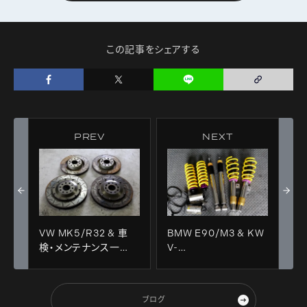
この記事をシェアする
PREV
NEXT
VW MK5/R32 & 車
BMW E90/M3 & KW
検・メンテナンス一
V-
式！！
3+afe+LAPTORR+Arkym！！
ブログ