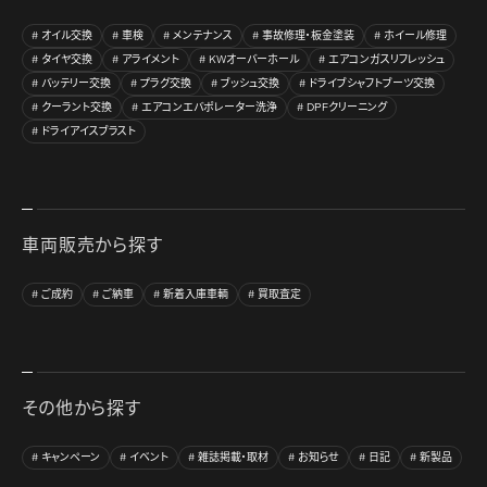
オイル交換
車検
メンテナンス
事故修理・板金塗装
ホイール修理
タイヤ交換
アライメント
KWオーバーホール
エアコンガスリフレッシュ
バッテリー交換
プラグ交換
ブッシュ交換
ドライブシャフトブーツ交換
クーラント交換
エアコンエバポレーター洗浄
DPFクリーニング
ドライアイスブラスト
車両販売から探す
ご成約
ご納車
新着入庫車輌
買取査定
その他から探す
キャンペーン
イベント
雑誌掲載・取材
お知らせ
日記
新製品