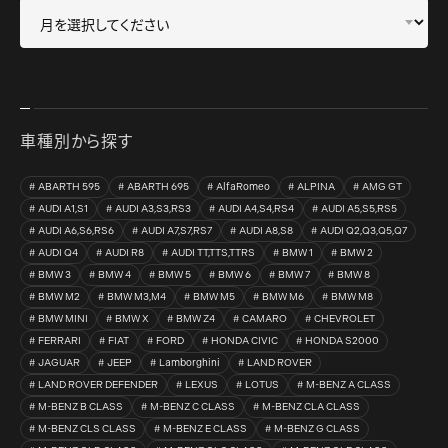
車種別から探す
ABARTH 595
ABARTH 695
AlfaRomeo
ALPINA
AMG GT
AUDI A1,S1
AUDI A3,S3,RS3
AUDI A4,S4,RS4
AUDI A5,S5,RS5
AUDI A6,S6,RS6
AUDI A7,S7,RS7
AUDI A8,S8
AUDI Q2,Q3,Q5,Q7
AUDI Q4
AUDI R8
AUDI TT,TTS,TTRS
BMW 1
BMW 2
BMW 3
BMW 4
BMW 5
BMW 6
BMW 7
BMW 8
BMW M2
BMW M3,M4
BMW M5
BMW M6
BMW M8
BMW MINI
BMW X
BMW Z4
CAMARO
CHEVROLET
FERRARI
FIAT
FORD
HONDA CIVIC
HONDA S2000
JAGUAR
JEEP
Lamborghini
LAND ROVER
LAND ROVER DEFENDER
LEXUS
LOTUS
M-BENZ A CLASS
M-BENZ B CLASS
M-BENZ C CLASS
M-BENZ CLA CLASS
M-BENZ CLS CLASS
M-BENZ E CLASS
M-BENZ G CLASS