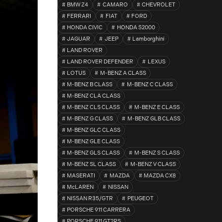
BMW Z4
CAMARO
CHEVROLET
FERRARI
FIAT
FORD
HONDA CIVIC
HONDA S2000
JAGUAR
JEEP
Lamborghini
LAND ROVER
LAND ROVER DEFENDER
LEXUS
LOTUS
M-BENZ A CLASS
M-BENZ B CLASS
M-BENZ C CLASS
M-BENZ CLA CLASS
M-BENZ CLS CLASS
M-BENZ E CLASS
M-BENZ G CLASS
M-BENZ GLB CLASS
M-BENZ GLC CLASS
M-BENZ GLE CLASS
M-BENZ GLS CLASS
M-BENZ S CLASS
M-BENZ SL CLASS
M-BENZ V CLASS
MASERATI
MAZDA
MAZDA CX8
McLAREN
NISSAN
NISSAN R35/GTR
PEUGEOT
PORSCHE 911 CARRERA
PORSCHE 911 GT2RS