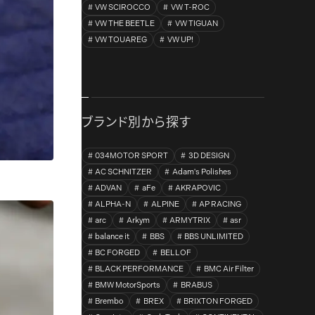
VW SCIROCCO
VW T-ROC
VW THE BEETLE
VW TIGUAN
VW TOUAREG
VW UP!
ブランド別から探す
034MOTOR SPORT
3D DESIGN
AC SCHNITZER
Adam's Polishes
ADVAN
aFe
AKRAPOVIC
ALPHA-N
ALPINE
AP RACING
arc
Arkym
ARMYTRIX
asr
balance it
BBS
BBS UNLIMITED
BC FORGED
BELLOF
BLACK PERFORMANCE
BMC Air Filter
BMW MotorSports
BRABUS
Brembo
BREX
BRIXTON FORGED