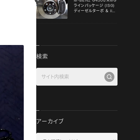
M-BENZ G450d AMG
ラインパッケージ (ISG)
ディーゼルターボ ＆ iiD
スペーサー！！
検索
アーカイブ