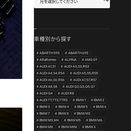
車種別から探す
ABARTH 595
ABARTH 695
AlfaRomeo
ALPINA
AMG GT
AUDI A1,S1
AUDI A3,S3,RS3
AUDI A4,S4,RS4
AUDI A5,S5,RS5
AUDI A6,S6,RS6
AUDI A7,S7,RS7
AUDI A8,S8
AUDI Q2,Q3,Q5,Q7
AUDI Q4
AUDI R8
AUDI TT,TTS,TTRS
BMW 1
BMW 2
BMW 3
BMW 4
BMW 5
BMW 6
BMW 7
BMW 8
BMW M2
BMW M3,M4
BMW M5
BMW M6
BMW M8
BMW MINI
BMW X