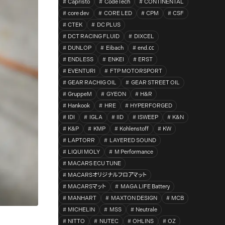
Capristo
CodeTech
CONTINENTAL
core dev
CORE LED
CPM
CSF
CTEK
DC PLUS
DCT RACING FLUID
DIXCEL
DUNLOP
Eibach
end.㏄
ENDLESS
ENKEI
ERST
EVENTURI
FTP MOTORSPORT
GEAR RACHIG OIL
GEAR STREET OIL
GruppeM
GYEON
H&R
Hankook
HRE
HYPERFORGED
IDI
IGLA
IID
ISWEEP
K&N
K&P
KMP
Kohlenstoff
KW
LAPTORR
LAYERED SOUND
LIQUI MOLY
M Performance
MACARS ECU TUNE
MACARSオリジナルフロアマット
MACARSマット
MAGA LIFE Battery
MANHART
MAXTON DESIGN
MCB
MICHELIN
MSS
Neutrale
NITTO
NUTEC
OHLINS
OZ