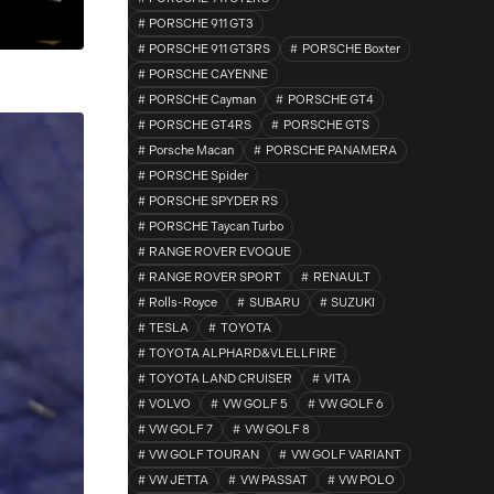
PORSCHE 911 GT3
PORSCHE 911 GT3RS
PORSCHE Boxter
PORSCHE CAYENNE
PORSCHE Cayman
PORSCHE GT4
PORSCHE GT4RS
PORSCHE GTS
Porsche Macan
PORSCHE PANAMERA
PORSCHE Spider
PORSCHE SPYDER RS
PORSCHE Taycan Turbo
RANGE ROVER EVOQUE
RANGE ROVER SPORT
RENAULT
Rolls-Royce
SUBARU
SUZUKI
TESLA
TOYOTA
TOYOTA ALPHARD&VLELLFIRE
TOYOTA LAND CRUISER
VITA
VOLVO
VW GOLF 5
VW GOLF 6
VW GOLF 7
VW GOLF 8
VW GOLF TOURAN
VW GOLF VARIANT
VW JETTA
VW PASSAT
VW POLO