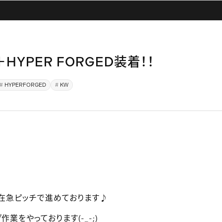
-3＋HYPER FORGED装着！！
HYPERFORGED
KW
在急ピッチで進めております♪
業をやっております(-_-;)