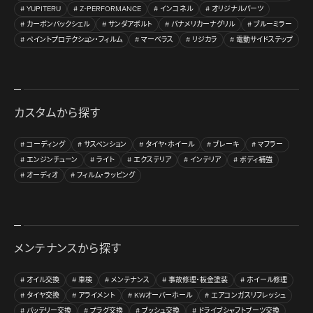
YUPITERU
Z-PERFORMANCE
インコネル
オリジナルパーツ
カーボンバックシェル
サンダアボルト
パナメリカーナグリル
ブルーミラー
ペイントプロテクション・フィルム
マーベラス
リジカラ
電動サイドステップ
カスタムから探す
コーディング
サスペンション
タイヤ・ホイール
ブレーキ
マフラー
エンジンチューン
ライト
エクステリア
インテリア
ボディ補強
オーディオ
フィルム・ラッピング
メンテナンスから探す
オイル交換
車検
メンテナンス
事故修理・板金塗装
ホイール修理
タイヤ交換
アライメント
KWオーバーホール
エアコンガスリフレッシュ
バッテリー交換
プラグ交換
ブッシュ交換
ドライブシャフトブーツ交換