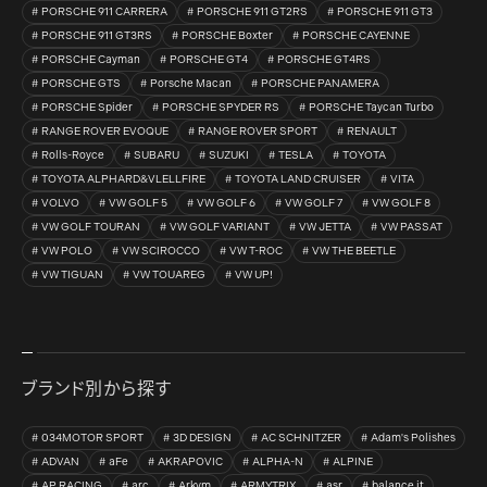
PORSCHE 911 CARRERA
PORSCHE 911 GT2RS
PORSCHE 911 GT3
PORSCHE 911 GT3RS
PORSCHE Boxter
PORSCHE CAYENNE
PORSCHE Cayman
PORSCHE GT4
PORSCHE GT4RS
PORSCHE GTS
Porsche Macan
PORSCHE PANAMERA
PORSCHE Spider
PORSCHE SPYDER RS
PORSCHE Taycan Turbo
RANGE ROVER EVOQUE
RANGE ROVER SPORT
RENAULT
Rolls-Royce
SUBARU
SUZUKI
TESLA
TOYOTA
TOYOTA ALPHARD&VLELLFIRE
TOYOTA LAND CRUISER
VITA
VOLVO
VW GOLF 5
VW GOLF 6
VW GOLF 7
VW GOLF 8
VW GOLF TOURAN
VW GOLF VARIANT
VW JETTA
VW PASSAT
VW POLO
VW SCIROCCO
VW T-ROC
VW THE BEETLE
VW TIGUAN
VW TOUAREG
VW UP!
ブランド別から探す
034MOTOR SPORT
3D DESIGN
AC SCHNITZER
Adam's Polishes
ADVAN
aFe
AKRAPOVIC
ALPHA-N
ALPINE
AP RACING
arc
Arkym
ARMYTRIX
asr
balance it