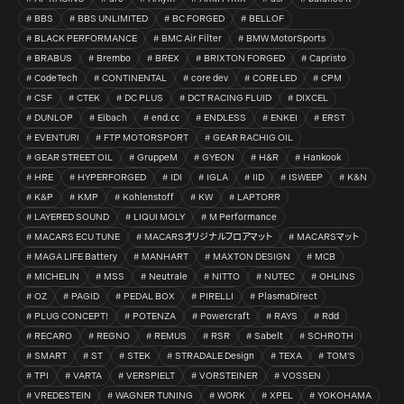
BBS
BBS UNLIMITED
BC FORGED
BELLOF
BLACK PERFORMANCE
BMC Air Filter
BMW MotorSports
BRABUS
Brembo
BREX
BRIXTON FORGED
Capristo
CodeTech
CONTINENTAL
core dev
CORE LED
CPM
CSF
CTEK
DC PLUS
DCT RACING FLUID
DIXCEL
DUNLOP
Eibach
end.㏄
ENDLESS
ENKEI
ERST
EVENTURI
FTP MOTORSPORT
GEAR RACHIG OIL
GEAR STREET OIL
GruppeM
GYEON
H&R
Hankook
HRE
HYPERFORGED
IDI
IGLA
IID
ISWEEP
K&N
K&P
KMP
Kohlenstoff
KW
LAPTORR
LAYERED SOUND
LIQUI MOLY
M Performance
MACARS ECU TUNE
MACARSオリジナルフロアマット
MACARSマット
MAGA LIFE Battery
MANHART
MAXTON DESIGN
MCB
MICHELIN
MSS
Neutrale
NITTO
NUTEC
OHLINS
OZ
PAGID
PEDAL BOX
PIRELLI
PlasmaDirect
PLUG CONCEPT!
POTENZA
Powercraft
RAYS
Rdd
RECARO
REGNO
REMUS
RSR
Sabelt
SCHROTH
SMART
ST
STEK
STRADALE Design
TEXA
TOM’S
TPI
VARTA
VERSPIELT
VORSTEINER
VOSSEN
VREDESTEIN
WAGNER TUNING
WORK
XPEL
YOKOHAMA