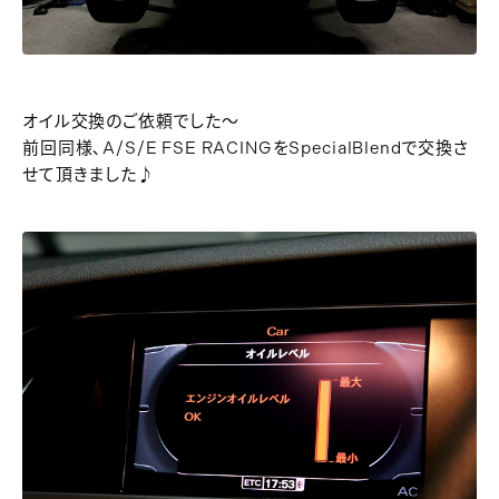
オイル交換のご依頼でした～
前回同様､A/S/E FSE RACINGをSpecialBlendで交換さ
せて頂きました♪