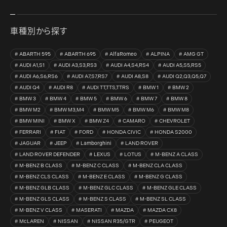
車種別から探す
ABARTH 595
ABARTH 695
AlfaRomeo
ALPINA
AMG GT
AUDI A1,S1
AUDI A3,S3,RS3
AUDI A4,S4,RS4
AUDI A5,S5,RS5
AUDI A6,S6,RS6
AUDI A7,S7,RS7
AUDI A8,S8
AUDI Q2,Q3,Q5,Q7
AUDI Q4
AUDI R8
AUDI TT,TTS,TTRS
BMW 1
BMW 2
BMW 3
BMW 4
BMW 5
BMW 6
BMW 7
BMW 8
BMW M2
BMW M3,M4
BMW M5
BMW M6
BMW M8
BMW MINI
BMW X
BMW Z4
CAMARO
CHEVROLET
FERRARI
FIAT
FORD
HONDA CIVIC
HONDA S2000
JAGUAR
JEEP
Lamborghini
LAND ROVER
LAND ROVER DEFENDER
LEXUS
LOTUS
M-BENZ A CLASS
M-BENZ B CLASS
M-BENZ C CLASS
M-BENZ CLA CLASS
M-BENZ CLS CLASS
M-BENZ E CLASS
M-BENZ G CLASS
M-BENZ GLB CLASS
M-BENZ GLC CLASS
M-BENZ GLE CLASS
M-BENZ GLS CLASS
M-BENZ S CLASS
M-BENZ SL CLASS
M-BENZ V CLASS
MASERATI
MAZDA
MAZDA CX8
McLAREN
NISSAN
NISSAN R35/GTR
PEUGEOT