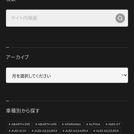
アーカイブ
車種別から探す
ABARTH 595
ABARTH 695
AlfaRomeo
ALPINA
AMG GT
AUDI A1,S1
AUDI A3,S3,RS3
AUDI A4,S4,RS4
AUDI A5,S5,RS5