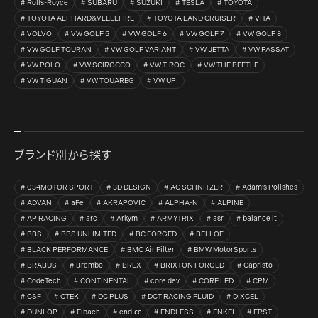
Rolls-Royce
SUBARU
SUZUKI
TESLA
TOYOTA
TOYOTA ALPHARD&VLELLFIRE
TOYOTA LAND CRUISER
VITA
VOLVO
VW GOLF 5
VW GOLF 6
VW GOLF 7
VW GOLF 8
VW GOLF TOURAN
VW GOLF VARIANT
VW JETTA
VW PASSAT
VW POLO
VW SCIROCCO
VW T-ROC
VW THE BEETLE
VW TIGUAN
VW TOUAREG
VW UP!
ブランド別から探す
034MOTOR SPORT
3D DESIGN
AC SCHNITZER
Adam's Polishes
ADVAN
aFe
AKRAPOVIC
ALPHA-N
ALPINE
AP RACING
arc
Arkym
ARMYTRIX
asr
balance it
BBS
BBS UNLIMITED
BC FORGED
BELLOF
BLACK PERFORMANCE
BMC Air Filter
BMW MotorSports
BRABUS
Brembo
BREX
BRIXTON FORGED
Capristo
CodeTech
CONTINENTAL
core dev
CORE LED
CPM
CSF
CTEK
DC PLUS
DCT RACING FLUID
DIXCEL
DUNLOP
Eibach
end.㏄
ENDLESS
ENKEI
ERST