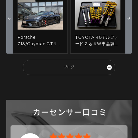
Porsche
TOYOTA 40アルファ
718/Cayman GT4RS
ード Z ＆ KW車高調＋
ヴァイザッハパッケー
ALPINE リフトアップ3
ジ ＆ ご成約!!
ウェイスピーカー
+BeatSonic TOON
ブログ
X!!