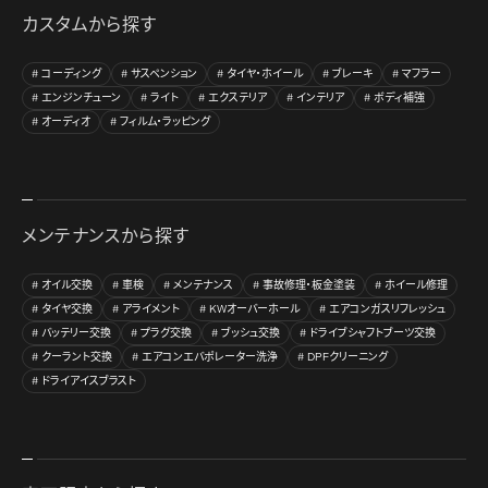
カスタムから探す
コーディング
サスペンション
タイヤ・ホイール
ブレーキ
マフラー
エンジンチューン
ライト
エクステリア
インテリア
ボディ補強
オーディオ
フィルム・ラッピング
メンテナンスから探す
オイル交換
車検
メンテナンス
事故修理・板金塗装
ホイール修理
タイヤ交換
アライメント
KWオーバーホール
エアコンガスリフレッシュ
バッテリー交換
プラグ交換
ブッシュ交換
ドライブシャフトブーツ交換
クーラント交換
エアコンエバポレーター洗浄
DPFクリーニング
ドライアイスブラスト