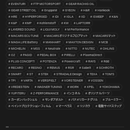
EVENTURI
FTP MOTORSPORT
GEAR RACHIG OIL
GEAR STREET OIL
GruppeM
GYEON
H&R
Hankook
HRE
HYPERFORGED
IDI
IGLA
IID
ISWEEP
K&N
K&P
KMP
Kohlenstoff
KW
LAPTORR
LAYERED SOUND
LIQUI MOLY
M Performance
MACARS ECU TUNE
MACARSオリジナルフロアマット
MACARSマット
MAGA LIFE Battery
MANHART
MAXTON DESIGN
MCB
MICHELIN
MSS
Neutrale
NITTO
NUTEC
OHLINS
OZ
PAGID
PEDAL BOX
PIRELLI
PlasmaDirect
PLUG CONCEPT!
POTENZA
Powercraft
RAYS
Rdd
RECARO
REGNO
REMUS
RSR
Sabelt
SCHROTH
SMART
ST
STEK
STRADALE Design
TEXA
TOM’S
TPI
VARTA
VERSPIELT
VORSTEINER
VOSSEN
VREDESTEIN
WAGNER TUNING
WORK
XPEL
YOKOHAMA
YUPITERU
Z-PERFORMANCE
インコネル
オリジナルパーツ
カーボンバックシェル
サンダアボルト
パナメリカーナグリル
ブルーミラー
ペイントプロテクション・フィルム
マーベラス
リジカラ
電動サイドステップ