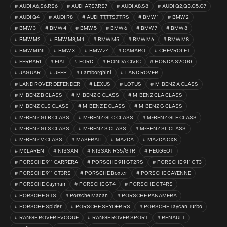
AUDI A6,S6,RS6
AUDI A7,S7,RS7
AUDI A8,S8
AUDI Q2,Q3,Q5,Q7
AUDI Q4
AUDI R8
AUDI TT,TTS,TTRS
BMW 1
BMW 2
BMW 3
BMW 4
BMW 5
BMW 6
BMW 7
BMW 8
BMW M2
BMW M3,M4
BMW M5
BMW M6
BMW M8
BMW MINI
BMW X
BMW Z4
CAMARO
CHEVROLET
FERRARI
FIAT
FORD
HONDA CIVIC
HONDA S2000
JAGUAR
JEEP
Lamborghini
LAND ROVER
LAND ROVER DEFENDER
LEXUS
LOTUS
M-BENZ A CLASS
M-BENZ B CLASS
M-BENZ C CLASS
M-BENZ CLA CLASS
M-BENZ CLS CLASS
M-BENZ E CLASS
M-BENZ G CLASS
M-BENZ GLB CLASS
M-BENZ GLC CLASS
M-BENZ GLE CLASS
M-BENZ GLS CLASS
M-BENZ S CLASS
M-BENZ SL CLASS
M-BENZ V CLASS
MASERATI
MAZDA
MAZDA CX8
McLAREN
NISSAN
NISSAN R35/GTR
PEUGEOT
PORSCHE 911 CARRERA
PORSCHE 911 GT2RS
PORSCHE 911 GT3
PORSCHE 911 GT3RS
PORSCHE Boxter
PORSCHE CAYENNE
PORSCHE Cayman
PORSCHE GT4
PORSCHE GT4RS
PORSCHE GTS
Porsche Macan
PORSCHE PANAMERA
PORSCHE Spider
PORSCHE SPYDER RS
PORSCHE Taycan Turbo
RANGE ROVER EVOQUE
RANGE ROVER SPORT
RENAULT