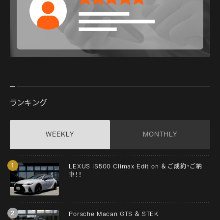
ランキング
WEEKLY
MONTHLY
LEXUS IS500 Climax Edition ＆ ご成約・ご納
車！！
Porsche Macan GTS ＆ STEK