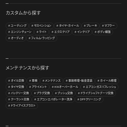
カスタムから探す
コーディング
サスペンション
タイヤ・ホイール
ブレーキ
マフラー
エンジンチューン
ライト
エクステリア
インテリア
ボディ補強
オーディオ
フィルム・ラッピング
メンテナンスから探す
オイル交換
車検
メンテナンス
事故修理・板金塗装
ホイール修理
タイヤ交換
アライメント
KWオーバーホール
エアコンガスリフレッシュ
バッテリー交換
プラグ交換
ブッシュ交換
ドライブシャフトブーツ交換
クーラント交換
エアコンエバポレーター洗浄
DPFクリーニング
ドライアイスブラスト