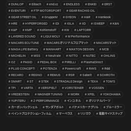
DUNLOP
Eibach
end.㏄
ENDLESS
ENKEI
ERST
EVENTURI
FTP MOTORSPORT
GEAR RACHIG OIL
GEAR STREET OIL
GruppeM
GYEON
H&R
Hankook
HRE
HYPERFORGED
IDI
IGLA
IID
ISWEEP
K&N
K&P
KMP
Kohlenstoff
KW
LAPTORR
LAYERED SOUND
LIQUI MOLY
M Performance
MACARS ECU TUNE
MACARSオリジナルフロアマット
MACARSマット
MAGA LIFE Battery
MANHART
MAXTON DESIGN
MCB
MICHELIN
MSS
Neutrale
NITTO
NUTEC
OHLINS
OZ
PAGID
PEDAL BOX
PIRELLI
PlasmaDirect
PLUG CONCEPT!
POTENZA
Powercraft
RAYS
Rdd
RECARO
REGNO
REMUS
RSR
Sabelt
SCHROTH
SMART
ST
STEK
STRADALE Design
TEXA
TOM’S
TPI
VARTA
VERSPIELT
VORSTEINER
VOSSEN
VREDESTEIN
WAGNER TUNING
WORK
XPEL
YOKOHAMA
YUPITERU
Z-PERFORMANCE
インコネル
オリジナルパーツ
カーボンバックシェル
サンダアボルト
パナメリカーナグリル
ブルーミラー
ペイントプロテクション・フィルム
マーベラス
リジカラ
電動サイドステップ