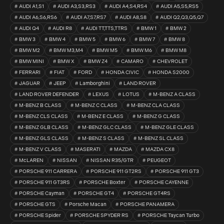
AUDI A1,S1
AUDI A3,S3,RS3
AUDI A4,S4,RS4
AUDI A5,S5,RS5
AUDI A6,S6,RS6
AUDI A7,S7,RS7
AUDI A8,S8
AUDI Q2,Q3,Q5,Q7
AUDI Q4
AUDI R8
AUDI TT,TTS,TTRS
BMW 1
BMW 2
BMW 3
BMW 4
BMW 5
BMW 6
BMW 7
BMW 8
BMW M2
BMW M3,M4
BMW M5
BMW M6
BMW M8
BMW MINI
BMW X
BMW Z4
CAMARO
CHEVROLET
FERRARI
FIAT
FORD
HONDA CIVIC
HONDA S2000
JAGUAR
JEEP
Lamborghini
LAND ROVER
LAND ROVER DEFENDER
LEXUS
LOTUS
M-BENZ A CLASS
M-BENZ B CLASS
M-BENZ C CLASS
M-BENZ CLA CLASS
M-BENZ CLS CLASS
M-BENZ E CLASS
M-BENZ G CLASS
M-BENZ GLB CLASS
M-BENZ GLC CLASS
M-BENZ GLE CLASS
M-BENZ GLS CLASS
M-BENZ S CLASS
M-BENZ SL CLASS
M-BENZ V CLASS
MASERATI
MAZDA
MAZDA CX8
McLAREN
NISSAN
NISSAN R35/GTR
PEUGEOT
PORSCHE 911 CARRERA
PORSCHE 911 GT2RS
PORSCHE 911 GT3
PORSCHE 911 GT3RS
PORSCHE Boxter
PORSCHE CAYENNE
PORSCHE Cayman
PORSCHE GT4
PORSCHE GT4RS
PORSCHE GTS
Porsche Macan
PORSCHE PANAMERA
PORSCHE Spider
PORSCHE SPYDER RS
PORSCHE Taycan Turbo