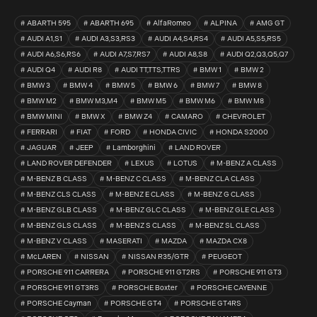
ABARTH 595
ABARTH 695
AlfaRomeo
ALPINA
AMG GT
AUDI A1,S1
AUDI A3,S3,RS3
AUDI A4,S4,RS4
AUDI A5,S5,RS5
AUDI A6,S6,RS6
AUDI A7,S7,RS7
AUDI A8,S8
AUDI Q2,Q3,Q5,Q7
AUDI Q4
AUDI R8
AUDI TT,TTS,TTRS
BMW 1
BMW 2
BMW 3
BMW 4
BMW 5
BMW 6
BMW 7
BMW 8
BMW M2
BMW M3,M4
BMW M5
BMW M6
BMW M8
BMW MINI
BMW X
BMW Z4
CAMARO
CHEVROLET
FERRARI
FIAT
FORD
HONDA CIVIC
HONDA S2000
JAGUAR
JEEP
Lamborghini
LAND ROVER
LAND ROVER DEFENDER
LEXUS
LOTUS
M-BENZ A CLASS
M-BENZ B CLASS
M-BENZ C CLASS
M-BENZ CLA CLASS
M-BENZ CLS CLASS
M-BENZ E CLASS
M-BENZ G CLASS
M-BENZ GLB CLASS
M-BENZ GLC CLASS
M-BENZ GLE CLASS
M-BENZ GLS CLASS
M-BENZ S CLASS
M-BENZ SL CLASS
M-BENZ V CLASS
MASERATI
MAZDA
MAZDA CX8
McLAREN
NISSAN
NISSAN R35/GTR
PEUGEOT
PORSCHE 911 CARRERA
PORSCHE 911 GT2RS
PORSCHE 911 GT3
PORSCHE 911 GT3RS
PORSCHE Boxter
PORSCHE CAYENNE
PORSCHE Cayman
PORSCHE GT4
PORSCHE GT4RS