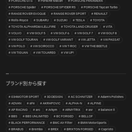
PORSCHE GTS
Porsche Macan
PORSCHE PANAMERA
PORSCHE Spider
PORSCHE SPYDER RS
PORSCHE Taycan Turbo
RANGE ROVER EVOQUE
RANGE ROVER SPORT
RENAULT
Rolls-Royce
SUBARU
SUZUKI
TESLA
TOYOTA
TOYOTA ALPHARD&VLELLFIRE
TOYOTA LAND CRUISER
VITA
VOLVO
VW GOLF 5
VW GOLF 6
VW GOLF 7
VW GOLF 8
VW GOLF TOURAN
VW GOLF VARIANT
VW JETTA
VW PASSAT
VW POLO
VW SCIROCCO
VW T-ROC
VW THE BEETLE
VW TIGUAN
VW TOUAREG
VW UP!
ブランド別から探す
034MOTOR SPORT
3D DESIGN
AC SCHNITZER
Adam's Polishes
ADVAN
aFe
AKRAPOVIC
ALPHA-N
ALPINE
AP RACING
arc
Arkym
ARMYTRIX
asr
balance it
BBS
BBS UNLIMITED
BC FORGED
BELLOF
BLACK PERFORMANCE
BMC Air Filter
BMW MotorSports
BRABUS
Brembo
BREX
BRIXTON FORGED
Capristo