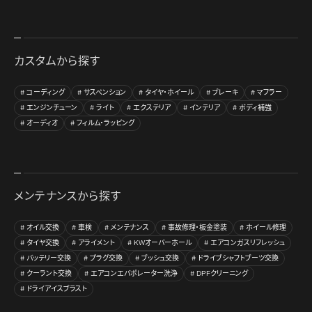
カスタムから探す
コーディング
サスペンション
タイヤ・ホイール
ブレーキ
マフラー
エンジンチューン
ライト
エクステリア
インテリア
ボディ補強
オーディオ
フィルム・ラッピング
メンテナンスから探す
オイル交換
車検
メンテナンス
事故修理・板金塗装
ホイール修理
タイヤ交換
アライメント
KWオーバーホール
エアコンガスリフレッシュ
バッテリー交換
プラグ交換
ブッシュ交換
ドライブシャフトブーツ交換
クーラント交換
エアコンエバポレーター洗浄
DPFクリーニング
ドライアイスブラスト