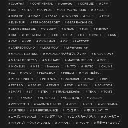
CodeTech
CONTINENTAL
core dev
CORE LED
CPM
CSF
CTEK
DC PLUS
DCT RACING FLUID
DIXCEL
DUNLOP
Eibach
end.㏄
ENDLESS
ENKEI
ERST
EVENTURI
FTP MOTORSPORT
GEAR RACHIG OIL
GEAR STREET OIL
GruppeM
GYEON
H&R
Hankook
HRE
HYPERFORGED
IDI
IGLA
IID
ISWEEP
K&N
K&P
KMP
Kohlenstoff
KW
LAPTORR
LAYERED SOUND
LIQUI MOLY
M Performance
MACARS ECU TUNE
MACARSオリジナルフロアマット
MACARSマット
MAGA LIFE Battery
MANHART
MAXTON DESIGN
MCB
MICHELIN
MSS
Neutrale
NITTO
NUTEC
OHLINS
OZ
PAGID
PEDAL BOX
PIRELLI
PlasmaDirect
PLUG CONCEPT!
POTENZA
Powercraft
RAYS
Rdd
RECARO
REGNO
REMUS
RSR
Sabelt
SCHROTH
SMART
ST
STEK
STRADALE Design
TEXA
TOM’S
TPI
VARTA
VERSPIELT
VORSTEINER
VOSSEN
VREDESTEIN
WAGNER TUNING
WORK
XPEL
YOKOHAMA
YUPITERU
Z-PERFORMANCE
インコネル
オリジナルパーツ
カーボンバックシェル
サンダアボルト
パナメリカーナグリル
ブルーミラー
ペイントプロテクション・フィルム
マーベラス
リジカラ
電動サイドステップ