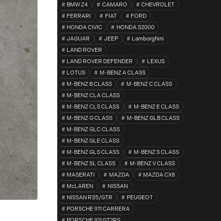
BMW Z4
CAMARO
CHEVROLET
FERRARI
FIAT
FORD
HONDA CIVIC
HONDA S2000
JAGUAR
JEEP
Lamborghini
LAND ROVER
LAND ROVER DEFENDER
LEXUS
LOTUS
M-BENZ A CLASS
M-BENZ B CLASS
M-BENZ C CLASS
M-BENZ CLA CLASS
M-BENZ CLS CLASS
M-BENZ E CLASS
M-BENZ G CLASS
M-BENZ GLB CLASS
M-BENZ GLC CLASS
M-BENZ GLE CLASS
M-BENZ GLS CLASS
M-BENZ S CLASS
M-BENZ SL CLASS
M-BENZ V CLASS
MASERATI
MAZDA
MAZDA CX8
McLAREN
NISSAN
NISSAN R35/GTR
PEUGEOT
PORSCHE 911 CARRERA
PORSCHE 911 GT2RS