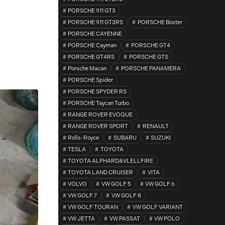
PORSCHE 911 GT3
PORSCHE 911 GT3RS
PORSCHE Boxter
PORSCHE CAYENNE
PORSCHE Cayman
PORSCHE GT4
PORSCHE GT4RS
PORSCHE GTS
Porsche Macan
PORSCHE PANAMERA
PORSCHE Spider
PORSCHE SPYDER RS
PORSCHE Taycan Turbo
RANGE ROVER EVOQUE
RANGE ROVER SPORT
RENAULT
Rolls-Royce
SUBARU
SUZUKI
TESLA
TOYOTA
TOYOTA ALPHARD&VLELLFIRE
TOYOTA LAND CRUISER
VITA
VOLVO
VW GOLF 5
VW GOLF 6
VW GOLF 7
VW GOLF 8
VW GOLF TOURAN
VW GOLF VARIANT
VW JETTA
VW PASSAT
VW POLO