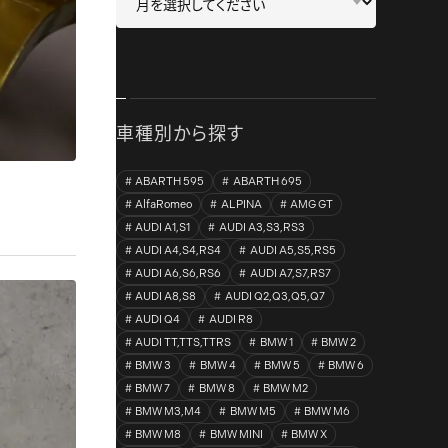
車種別から探す
ABARTH 595
ABARTH 695
AlfaRomeo
ALPINA
AMG GT
AUDI A1,S1
AUDI A3,S3,RS3
AUDI A4,S4,RS4
AUDI A5,S5,RS5
AUDI A6,S6,RS6
AUDI A7,S7,RS7
AUDI A8,S8
AUDI Q2,Q3,Q5,Q7
AUDI Q4
AUDI R8
AUDI TT,TTS,TTRS
BMW 1
BMW 2
BMW 3
BMW 4
BMW 5
BMW 6
BMW 7
BMW 8
BMW M2
BMW M3,M4
BMW M5
BMW M6
BMW M8
BMW MINI
BMW X