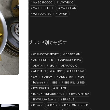
VW SCIROCCO
VW T-ROC
VW THE BEETLE
VW TIGUAN
VW TOUAREG
VW UP!
ブランド別から探す
034MOTOR SPORT
3D DESIGN
AC SCHNITZER
Adam's Polishes
ADVAN
aFe
AKRAPOVIC
ALPHA-N
ALPINE
AP RACING
arc
Arkym
ARMYTRIX
asr
balance it
BBS
BBS UNLIMITED
BC FORGED
BELLOF
BLACK PERFORMANCE
BMC Air Filter
BMW MotorSports
BRABUS
Brembo
BREX
BRIXTON FORGED