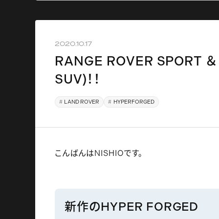
2020.10.17
RANGE ROVER SPORT ＆ 
SUV)！！
LAND ROVER
HYPERFORGED
こんばんはNISHIOです。
新作のHYPER FORGED