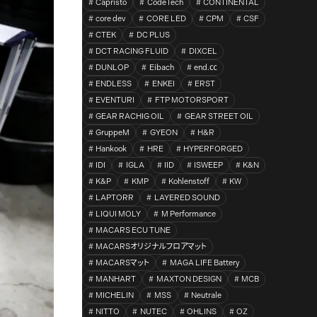
Capristo
CodeTech
CONTINENTAL
core dev
CORE LED
CPM
CSF
CTEK
DC PLUS
DCT RACING FLUID
DIXCEL
DUNLOP
Eibach
end.㏄
ENDLESS
ENKEI
ERST
EVENTURI
FTP MOTORSPORT
GEAR RACHIG OIL
GEAR STREET OIL
GruppeM
GYEON
H&R
Hankook
HRE
HYPERFORGED
IDI
IGLA
IID
ISWEEP
K&N
K&P
KMP
Kohlenstoff
KW
LAPTORR
LAYERED SOUND
LIQUI MOLY
M Performance
MACARS ECU TUNE
MACARSオリジナルフロアマット
MACARSマット
MAGA LIFE Battery
MANHART
MAXTON DESIGN
MCB
MICHELIN
MSS
Neutrale
NITTO
NUTEC
OHLINS
OZ