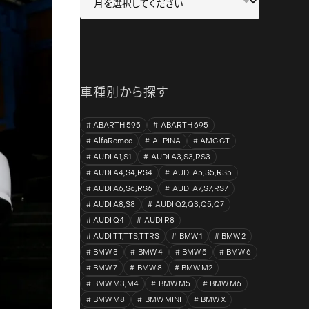
車種別から探す
ABARTH 595
ABARTH 695
AlfaRomeo
ALPINA
AMG GT
AUDI A1,S1
AUDI A3,S3,RS3
AUDI A4,S4,RS4
AUDI A5,S5,RS5
AUDI A6,S6,RS6
AUDI A7,S7,RS7
AUDI A8,S8
AUDI Q2,Q3,Q5,Q7
AUDI Q4
AUDI R8
AUDI TT,TTS,TTRS
BMW 1
BMW 2
BMW 3
BMW 4
BMW 5
BMW 6
BMW 7
BMW 8
BMW M2
BMW M3,M4
BMW M5
BMW M6
BMW M8
BMW MINI
BMW X