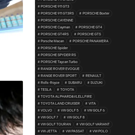
PORSCHE 911 GT3
PORSCHE 911 GT3RS
PORSCHE Boxter
PORSCHE CAYENNE
PORSCHE Cayman
PORSCHE GT4
PORSCHE GT4RS
PORSCHE GTS
Porsche Macan
PORSCHE PANAMERA
PORSCHE Spider
PORSCHE SPYDER RS
PORSCHE Taycan Turbo
RANGE ROVER EVOQUE
RANGE ROVER SPORT
RENAULT
Rolls-Royce
SUBARU
SUZUKI
TESLA
TOYOTA
TOYOTA ALPHARD&VLELLFIRE
TOYOTA LAND CRUISER
VITA
VOLVO
VW GOLF 5
VW GOLF 6
VW GOLF 7
VW GOLF 8
VW GOLF TOURAN
VW GOLF VARIANT
VW JETTA
VW PASSAT
VW POLO