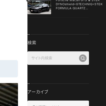
Porsche Macan GTS ＆ STEK
DYNOshield+GTECHNIQ+STEK
FORMULA QUARTZ
Graphene+clear guard！！
検索
アーカイブ