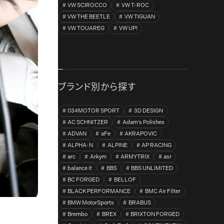
VW SCIROCCO
VW T-ROC
VW THE BEETLE
VW TIGUAN
VW TOUAREG
VW UP!
ブランド別から探す
034MOTOR SPORT
3D DESIGN
AC SCHNITZER
Adam's Polishes
ADVAN
aFe
AKRAPOVIC
ALPHA-N
ALPINE
AP RACING
arc
Arkym
ARMYTRIX
asr
balance it
BBS
BBS UNLIMITED
BC FORGED
BELLOF
BLACK PERFORMANCE
BMC Air Filter
BMW MotorSports
BRABUS
Brembo
BREX
BRIXTON FORGED