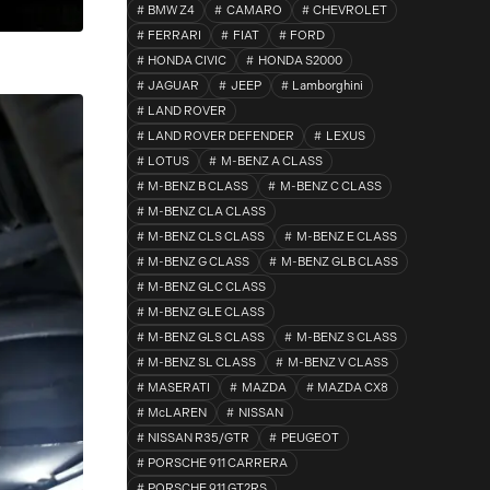
BMW Z4
CAMARO
CHEVROLET
FERRARI
FIAT
FORD
HONDA CIVIC
HONDA S2000
JAGUAR
JEEP
Lamborghini
LAND ROVER
LAND ROVER DEFENDER
LEXUS
LOTUS
M-BENZ A CLASS
M-BENZ B CLASS
M-BENZ C CLASS
M-BENZ CLA CLASS
M-BENZ CLS CLASS
M-BENZ E CLASS
M-BENZ G CLASS
M-BENZ GLB CLASS
M-BENZ GLC CLASS
M-BENZ GLE CLASS
M-BENZ GLS CLASS
M-BENZ S CLASS
M-BENZ SL CLASS
M-BENZ V CLASS
MASERATI
MAZDA
MAZDA CX8
McLAREN
NISSAN
NISSAN R35/GTR
PEUGEOT
PORSCHE 911 CARRERA
PORSCHE 911 GT2RS