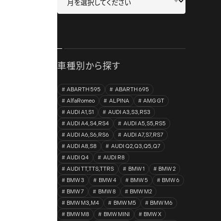
車種別から探す
ABARTH 595
ABARTH 695
AlfaRomeo
ALPINA
AMG GT
AUDI A1,S1
AUDI A3,S3,RS3
AUDI A4,S4,RS4
AUDI A5,S5,RS5
AUDI A6,S6,RS6
AUDI A7,S7,RS7
AUDI A8,S8
AUDI Q2,Q3,Q5,Q7
AUDI Q4
AUDI R8
AUDI TT,TTS,TTRS
BMW 1
BMW 2
BMW 3
BMW 4
BMW 5
BMW 6
BMW 7
BMW 8
BMW M2
BMW M3,M4
BMW M5
BMW M6
BMW M8
BMW MINI
BMW X