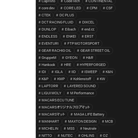
Capristo
CodeTech
CONTINENTAL
core dev
CORE LED
CPM
CSF
CTEK
DC PLUS
DCT RACING FLUID
DIXCEL
DUNLOP
Eibach
end.㏄
ENDLESS
ENKEI
ERST
EVENTURI
FTP MOTORSPORT
GEAR RACHIG OIL
GEAR STREET OIL
GruppeM
GYEON
H&R
Hankook
HRE
HYPERFORGED
IDI
IGLA
IID
ISWEEP
K&N
K&P
KMP
Kohlenstoff
KW
LAPTORR
LAYERED SOUND
LIQUI MOLY
M Performance
MACARS ECU TUNE
MACARSオリジナルフロアマット
MACARSマット
MAGA LIFE Battery
MANHART
MAXTON DESIGN
MCB
MICHELIN
MSS
Neutrale
NITTO
NUTEC
OHLINS
OZ