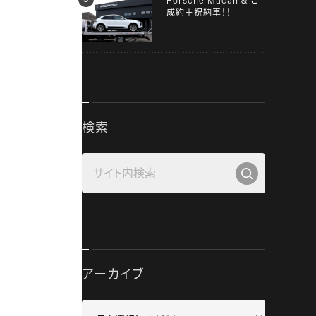
Porsche Macan ＆ ご
成約＋祝納車！！
検索
アーカイブ