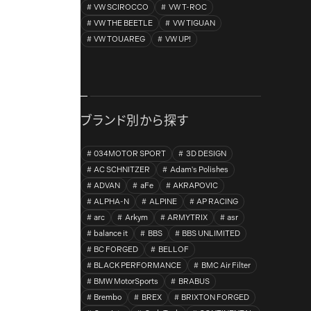
VW SCIROCCO
VW T-ROC
VW THE BEETLE
VW TIGUAN
VW TOUAREG
VW UP!
ブランド別から探す
034MOTOR SPORT
3D DESIGN
AC SCHNITZER
Adam's Polishes
ADVAN
aFe
AKRAPOVIC
ALPHA-N
ALPINE
AP RACING
arc
Arkym
ARMYTRIX
asr
balance it
BBS
BBS UNLIMITED
BC FORGED
BELLOF
BLACK PERFORMANCE
BMC Air Filter
BMW MotorSports
BRABUS
Brembo
BREX
BRIXTON FORGED