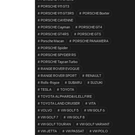
PORSCHE 911 GT3
PORSCHE 911 GT3RS
PORSCHE Boxter
PORSCHE CAYENNE
PORSCHE Cayman
PORSCHE GT4
PORSCHE GT4RS
PORSCHE GTS
Porsche Macan
PORSCHE PANAMERA
PORSCHE Spider
PORSCHE SPYDER RS
PORSCHE Taycan Turbo
RANGE ROVER EVOQUE
RANGE ROVER SPORT
RENAULT
Rolls-Royce
SUBARU
SUZUKI
TESLA
TOYOTA
TOYOTA ALPHARD&VLELLFIRE
TOYOTA LAND CRUISER
VITA
VOLVO
VW GOLF 5
VW GOLF 6
VW GOLF 7
VW GOLF 8
VW GOLF TOURAN
VW GOLF VARIANT
VW JETTA
VW PASSAT
VW POLO