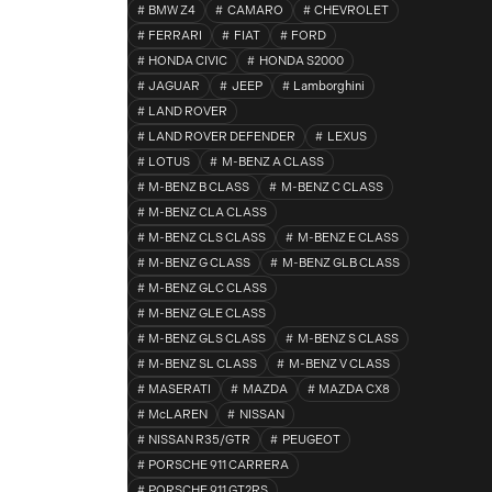
BMW Z4
CAMARO
CHEVROLET
FERRARI
FIAT
FORD
HONDA CIVIC
HONDA S2000
JAGUAR
JEEP
Lamborghini
LAND ROVER
LAND ROVER DEFENDER
LEXUS
LOTUS
M-BENZ A CLASS
M-BENZ B CLASS
M-BENZ C CLASS
M-BENZ CLA CLASS
M-BENZ CLS CLASS
M-BENZ E CLASS
M-BENZ G CLASS
M-BENZ GLB CLASS
M-BENZ GLC CLASS
M-BENZ GLE CLASS
M-BENZ GLS CLASS
M-BENZ S CLASS
M-BENZ SL CLASS
M-BENZ V CLASS
MASERATI
MAZDA
MAZDA CX8
McLAREN
NISSAN
NISSAN R35/GTR
PEUGEOT
PORSCHE 911 CARRERA
PORSCHE 911 GT2RS