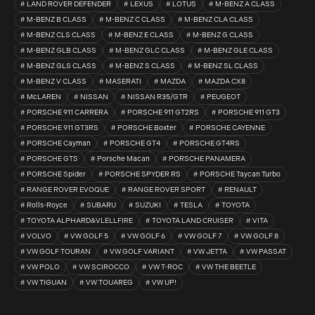
LAND ROVER DEFENDER
LEXUS
LOTUS
M-BENZ A CLASS
M-BENZ B CLASS
M-BENZ C CLASS
M-BENZ CLA CLASS
M-BENZ CLS CLASS
M-BENZ E CLASS
M-BENZ G CLASS
M-BENZ GLB CLASS
M-BENZ GLC CLASS
M-BENZ GLE CLASS
M-BENZ GLS CLASS
M-BENZ S CLASS
M-BENZ SL CLASS
M-BENZ V CLASS
MASERATI
MAZDA
MAZDA CX8
McLAREN
NISSAN
NISSAN R35/GTR
PEUGEOT
PORSCHE 911 CARRERA
PORSCHE 911 GT2RS
PORSCHE 911 GT3
PORSCHE 911 GT3RS
PORSCHE Boxter
PORSCHE CAYENNE
PORSCHE Cayman
PORSCHE GT4
PORSCHE GT4RS
PORSCHE GTS
Porsche Macan
PORSCHE PANAMERA
PORSCHE Spider
PORSCHE SPYDER RS
PORSCHE Taycan Turbo
RANGE ROVER EVOQUE
RANGE ROVER SPORT
RENAULT
Rolls-Royce
SUBARU
SUZUKI
TESLA
TOYOTA
TOYOTA ALPHARD&VLELLFIRE
TOYOTA LAND CRUISER
VITA
VOLVO
VW GOLF 5
VW GOLF 6
VW GOLF 7
VW GOLF 8
VW GOLF TOURAN
VW GOLF VARIANT
VW JETTA
VW PASSAT
VW POLO
VW SCIROCCO
VW T-ROC
VW THE BEETLE
VW TIGUAN
VW TOUAREG
VW UP!