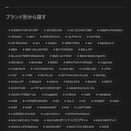
ブランド別から探す
034MOTOR SPORT
3D DESIGN
AC SCHNITZER
Adam's Polishes
ADVAN
aFe
AKRAPOVIC
ALPHA-N
ALPINE
AP RACING
arc
Arkym
ARMYTRIX
asr
balance it
BBS
BBS UNLIMITED
BC FORGED
BELLOF
BLACK PERFORMANCE
BMC Air Filter
BMW MotorSports
BRABUS
Brembo
BREX
BRIXTON FORGED
Capristo
CodeTech
CONTINENTAL
core dev
CORE LED
CPM
CSF
CTEK
DC PLUS
DCT RACING FLUID
DIXCEL
DUNLOP
Eibach
end.㏄
ENDLESS
ENKEI
ERST
EVENTURI
FTP MOTORSPORT
GEAR RACHIG OIL
GEAR STREET OIL
GruppeM
GYEON
H&R
Hankook
HRE
HYPERFORGED
IDI
IGLA
IID
ISWEEP
K&N
K&P
KMP
Kohlenstoff
KW
LAPTORR
LAYERED SOUND
LIQUI MOLY
M Performance
MACARS ECU TUNE
MACARSオリジナルフロアマット
MACARSマット
MAGA LIFE Battery
MANHART
MAXTON DESIGN
MCB