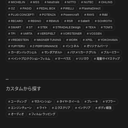
MICHELIN
MSS
Neutrale
NITTO
NUTEC
OHLINS
OZ
PAGID
PEDAL BOX
PIRELLI
PlasmaDirect
PLUG CONCEPT!
POTENZA
Powercraft
RAYS
Rdd
RECARO
REGNO
REMUS
RSR
Sabelt
SCHROTH
SMART
ST
STEK
STRADALE Design
TEXA
TOM’S
TPI
VARTA
VERSPIELT
VORSTEINER
VOSSEN
VREDESTEIN
WAGNER TUNING
WORK
XPEL
YOKOHAMA
YUPITERU
Z-PERFORMANCE
インコネル
オリジナルパーツ
カーボンバックシェル
サンダアボルト
パナメリカーナグリル
ブルーミラー
ペイントプロテクション・フィルム
マーベラス
リジカラ
電動サイドステップ
カスタムから探す
コーディング
サスペンション
タイヤ・ホイール
ブレーキ
マフラー
エンジンチューン
ライト
エクステリア
インテリア
ボディ補強
オーディオ
フィルム・ラッピング