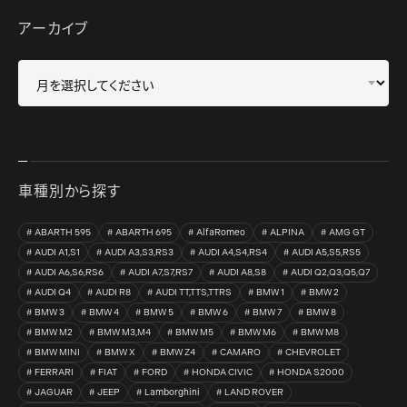
アーカイブ
車種別から探す
ABARTH 595
ABARTH 695
AlfaRomeo
ALPINA
AMG GT
AUDI A1,S1
AUDI A3,S3,RS3
AUDI A4,S4,RS4
AUDI A5,S5,RS5
AUDI A6,S6,RS6
AUDI A7,S7,RS7
AUDI A8,S8
AUDI Q2,Q3,Q5,Q7
AUDI Q4
AUDI R8
AUDI TT,TTS,TTRS
BMW 1
BMW 2
BMW 3
BMW 4
BMW 5
BMW 6
BMW 7
BMW 8
BMW M2
BMW M3,M4
BMW M5
BMW M6
BMW M8
BMW MINI
BMW X
BMW Z4
CAMARO
CHEVROLET
FERRARI
FIAT
FORD
HONDA CIVIC
HONDA S2000
JAGUAR
JEEP
Lamborghini
LAND ROVER