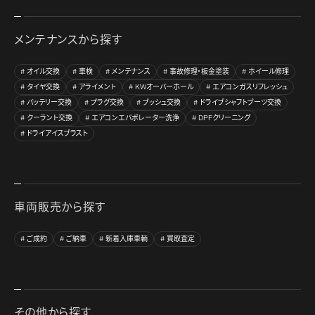
メンテナンスから探す
オイル交換
車検
メンテナンス
事故修理・板金塗装
ホイール修理
タイヤ交換
アライメント
KWオーバーホール
エアコンガスリフレッシュ
バッテリー交換
プラグ交換
ブッシュ交換
ドライブシャフトブーツ交換
クーラント交換
エアコンエバポレーター洗浄
DPFクリーニング
ドライアイスブラスト
車両販売から探す
ご成約
ご納車
新着入庫車輌
買取査定
その他から探す