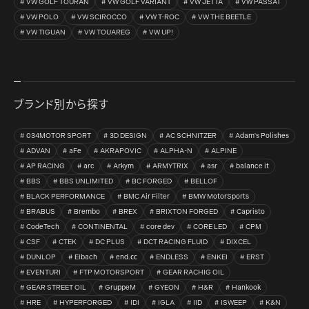
VW GOLF TOURAN
VW GOLF VARIANT
VW JETTA
VW PASSAT
VW POLO
VW SCIROCCO
VW T-ROC
VW THE BEETLE
VW TIGUAN
VW TOUAREG
VW UP!
ブランド別から探す
034MOTOR SPORT
3D DESIGN
AC SCHNITZER
Adam's Polishes
ADVAN
aFe
AKRAPOVIC
ALPHA-N
ALPINE
AP RACING
arc
Arkym
ARMYTRIX
asr
balance it
BBS
BBS UNLIMITED
BC FORGED
BELLOF
BLACK PERFORMANCE
BMC Air Filter
BMW MotorSports
BRABUS
Brembo
BREX
BRIXTON FORGED
Capristo
CodeTech
CONTINENTAL
core dev
CORE LED
CPM
CSF
CTEK
DC PLUS
DCT RACING FLUID
DIXCEL
DUNLOP
Eibach
end.㏄
ENDLESS
ENKEI
ERST
EVENTURI
FTP MOTORSPORT
GEAR RACHIG OIL
GEAR STREET OIL
GruppeM
GYEON
H&R
Hankook
HRE
HYPERFORGED
IDI
IGLA
IID
ISWEEP
K&N