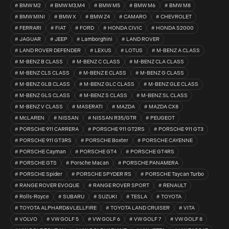
BMW M2
BMW M3,M4
BMW M5
BMW M6
BMW M8
BMW MINI
BMW X
BMW Z4
CAMARO
CHEVROLET
FERRARI
FIAT
FORD
HONDA CIVIC
HONDA S2000
JAGUAR
JEEP
Lamborghini
LAND ROVER
LAND ROVER DEFENDER
LEXUS
LOTUS
M-BENZ A CLASS
M-BENZ B CLASS
M-BENZ C CLASS
M-BENZ CLA CLASS
M-BENZ CLS CLASS
M-BENZ E CLASS
M-BENZ G CLASS
M-BENZ GLB CLASS
M-BENZ GLC CLASS
M-BENZ GLE CLASS
M-BENZ GLS CLASS
M-BENZ S CLASS
M-BENZ SL CLASS
M-BENZ V CLASS
MASERATI
MAZDA
MAZDA CX8
McLAREN
NISSAN
NISSAN R35/GTR
PEUGEOT
PORSCHE 911 CARRERA
PORSCHE 911 GT2RS
PORSCHE 911 GT3
PORSCHE 911 GT3RS
PORSCHE Boxter
PORSCHE CAYENNE
PORSCHE Cayman
PORSCHE GT4
PORSCHE GT4RS
PORSCHE GTS
Porsche Macan
PORSCHE PANAMERA
PORSCHE Spider
PORSCHE SPYDER RS
PORSCHE Taycan Turbo
RANGE ROVER EVOQUE
RANGE ROVER SPORT
RENAULT
Rolls-Royce
SUBARU
SUZUKI
TESLA
TOYOTA
TOYOTA ALPHARD&VLELLFIRE
TOYOTA LAND CRUISER
VITA
VOLVO
VW GOLF 5
VW GOLF 6
VW GOLF 7
VW GOLF 8