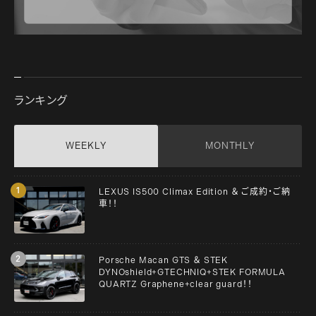
ランキング
WEEKLY
MONTHLY
LEXUS IS500 Climax Edition ＆ ご成約・ご納
車！！
Porsche Macan GTS ＆ STEK
DYNOshield+GTECHNIQ+STEK FORMULA
QUARTZ Graphene+clear guard！！