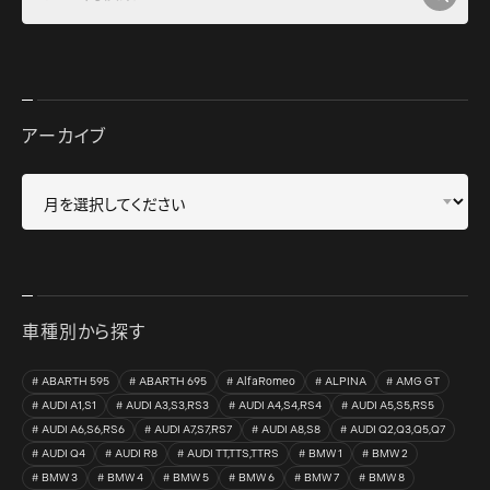
アーカイブ
車種別から探す
ABARTH 595
ABARTH 695
AlfaRomeo
ALPINA
AMG GT
AUDI A1,S1
AUDI A3,S3,RS3
AUDI A4,S4,RS4
AUDI A5,S5,RS5
AUDI A6,S6,RS6
AUDI A7,S7,RS7
AUDI A8,S8
AUDI Q2,Q3,Q5,Q7
AUDI Q4
AUDI R8
AUDI TT,TTS,TTRS
BMW 1
BMW 2
BMW 3
BMW 4
BMW 5
BMW 6
BMW 7
BMW 8