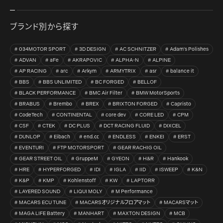
ブランド別から探す
034MOTOR SPORT
3D DESIGN
AC SCHNITZER
Adam's Polishes
ADVAN
aFe
AKRAPOVIC
ALPHA-N
ALPINE
AP RACING
arc
Arkym
ARMYTRIX
asr
balance it
BBS
BBS UNLIMITED
BC FORGED
BELLOF
BLACK PERFORMANCE
BMC Air Filter
BMW MotorSports
BRABUS
Brembo
BREX
BRIXTON FORGED
Capristo
CodeTech
CONTINENTAL
core dev
CORE LED
CPM
CSF
CTEK
DC PLUS
DCT RACING FLUID
DIXCEL
DUNLOP
Eibach
end.㏄
ENDLESS
ENKEI
ERST
EVENTURI
FTP MOTORSPORT
GEAR RACHIG OIL
GEAR STREET OIL
GruppeM
GYEON
H&R
Hankook
HRE
HYPERFORGED
IDI
IGLA
IID
ISWEEP
K&N
K&P
KMP
Kohlenstoff
KW
LAPTORR
LAYERED SOUND
LIQUI MOLY
M Performance
MACARS ECU TUNE
MACARSオリジナルフロアマット
MACARSマット
MAGA LIFE Battery
MANHART
MAXTON DESIGN
MCB