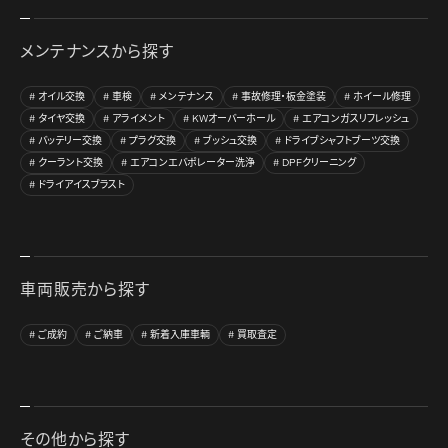
メンテナンスから探す
オイル交換
車検
メンテナンス
事故修理・板金塗装
ホイール修理
タイヤ交換
アライメント
KWオーバーホール
エアコンガスリフレッシュ
バッテリー交換
プラグ交換
ブッシュ交換
ドライブシャフトブーツ交換
クーラント交換
エアコンエバポレーター洗浄
DPFクリーニング
ドライアイスブラスト
車両販売から探す
ご成約
ご納車
新着入庫車輌
買取査定
その他から探す