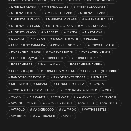
LAND ROVER DEFENDER
LEXUS
LOTUS
M-BENZ A CLASS
M-BENZ B CLASS
M-BENZ C CLASS
M-BENZ CLA CLASS
M-BENZ CLS CLASS
M-BENZ E CLASS
M-BENZ G CLASS
M-BENZ GLB CLASS
M-BENZ GLC CLASS
M-BENZ GLE CLASS
M-BENZ GLS CLASS
M-BENZ S CLASS
M-BENZ SL CLASS
M-BENZ V CLASS
MASERATI
MAZDA
MAZDA CX8
McLAREN
NISSAN
NISSAN R35/GTR
PEUGEOT
PORSCHE 911 CARRERA
PORSCHE 911 GT2RS
PORSCHE 911 GT3
PORSCHE 911 GT3RS
PORSCHE Boxter
PORSCHE CAYENNE
PORSCHE Cayman
PORSCHE GT4
PORSCHE GT4RS
PORSCHE GTS
Porsche Macan
PORSCHE PANAMERA
PORSCHE Spider
PORSCHE SPYDER RS
PORSCHE Taycan Turbo
RANGE ROVER EVOQUE
RANGE ROVER SPORT
RENAULT
Rolls-Royce
SUBARU
SUZUKI
TESLA
TOYOTA
TOYOTA ALPHARD&VLELLFIRE
TOYOTA LAND CRUISER
VITA
VOLVO
VW GOLF 5
VW GOLF 6
VW GOLF 7
VW GOLF 8
VW GOLF TOURAN
VW GOLF VARIANT
VW JETTA
VW PASSAT
VW POLO
VW SCIROCCO
VW T-ROC
VW THE BEETLE
VW TIGUAN
VW TOUAREG
VW UP!