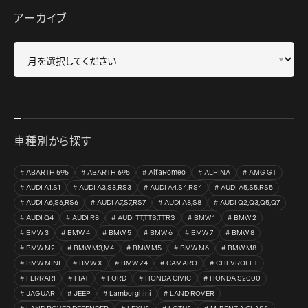
アーカイブ
車種別から探す
ABARTH 595
ABARTH 695
AlfaRomeo
ALPINA
AMG GT
AUDI A1,S1
AUDI A3,S3,RS3
AUDI A4,S4,RS4
AUDI A5,S5,RS5
AUDI A6,S6,RS6
AUDI A7,S7,RS7
AUDI A8,S8
AUDI Q2,Q3,Q5,Q7
AUDI Q4
AUDI R8
AUDI TT,TTS,TTRS
BMW 1
BMW 2
BMW 3
BMW 4
BMW 5
BMW 6
BMW 7
BMW 8
BMW M2
BMW M3,M4
BMW M5
BMW M6
BMW M8
BMW MINI
BMW X
BMW Z4
CAMARO
CHEVROLET
FERRARI
FIAT
FORD
HONDA CIVIC
HONDA S2000
JAGUAR
JEEP
Lamborghini
LAND ROVER