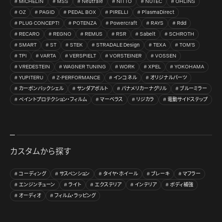
MICHELIN
MSS
Neutrale
NITTO
NUTEC
OHLINS
OZ
PAGID
PEDAL BOX
PIRELLI
PlasmaDirect
PLUG CONCEPT!
POTENZA
Powercraft
RAYS
Rdd
RECARO
REGNO
REMUS
RSR
Sabelt
SCHROTH
SMART
ST
STEK
STRADALE Design
TEXA
TOM’S
TPI
VARTA
VERSPIELT
VORSTEINER
VOSSEN
VREDESTEIN
WAGNER TUNING
WORK
XPEL
YOKOHAMA
YUPITERU
Z-PERFORMANCE
インコネル
オリジナルパーツ
カーボンバックシェル
サンダアボルト
パナメリカーナグリル
ブルーミラー
ペイントプロテクション・フィルム
マーベラス
リジカラ
電動サイドステップ
カスタムから探す
コーディング
サスペンション
タイヤ・ホイール
ブレーキ
マフラー
エンジンチューン
ライト
エクステリア
インテリア
ボディ補強
オーディオ
フィルム・ラッピング