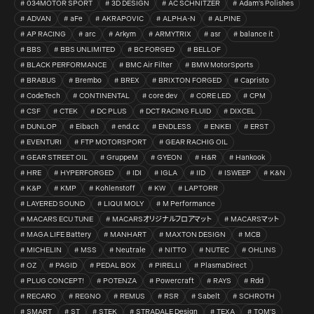
034MOTOR SPORT
3D DESIGN
AC SCHNITZER
Adam's Polishes
ADVAN
aFe
AKRAPOVIC
ALPHA-N
ALPINE
AP RACING
arc
Arkym
ARMYTRIX
asr
balance it
BBS
BBS UNLIMITED
BC FORGED
BELLOF
BLACK PERFORMANCE
BMC Air Filter
BMW MotorSports
BRABUS
Brembo
BREX
BRIXTON FORGED
Capristo
CodeTech
CONTINENTAL
core dev
CORE LED
CPM
CSF
CTEK
DC PLUS
DCT RACING FLUID
DIXCEL
DUNLOP
Eibach
end.㏄
ENDLESS
ENKEI
ERST
EVENTURI
FTP MOTORSPORT
GEAR RACHIG OIL
GEAR STREET OIL
GruppeM
GYEON
H&R
Hankook
HRE
HYPERFORGED
IDI
IGLA
IID
ISWEEP
K&N
K&P
KMP
Kohlenstoff
KW
LAPTORR
LAYERED SOUND
LIQUI MOLY
M Performance
MACARS ECU TUNE
MACARSオリジナルフロアマット
MACARSマット
MAGA LIFE Battery
MANHART
MAXTON DESIGN
MCB
MICHELIN
MSS
Neutrale
NITTO
NUTEC
OHLINS
OZ
PAGID
PEDAL BOX
PIRELLI
PlasmaDirect
PLUG CONCEPT!
POTENZA
Powercraft
RAYS
Rdd
RECARO
REGNO
REMUS
RSR
Sabelt
SCHROTH
SMART
ST
STEK
STRADALE Design
TEXA
TOM’S