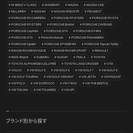
M-BENZ V CLASS
MASERATI
MAZDA
MAZDA CX8
McLAREN
NISSAN
NISSAN R35/GTR
PEUGEOT
PORSCHE 911 CARRERA
PORSCHE 911 GT2RS
PORSCHE 911 GT3
PORSCHE 911 GT3RS
PORSCHE Boxter
PORSCHE CAYENNE
PORSCHE Cayman
PORSCHE GT4
PORSCHE GT4RS
PORSCHE GTS
Porsche Macan
PORSCHE PANAMERA
PORSCHE Spider
PORSCHE SPYDER RS
PORSCHE Taycan Turbo
RANGE ROVER EVOQUE
RANGE ROVER SPORT
RENAULT
Rolls-Royce
SUBARU
SUZUKI
TESLA
TOYOTA
TOYOTA ALPHARD&VLELLFIRE
TOYOTA LAND CRUISER
VITA
VOLVO
VW GOLF 5
VW GOLF 6
VW GOLF 7
VW GOLF 8
VW GOLF TOURAN
VW GOLF VARIANT
VW JETTA
VW PASSAT
VW POLO
VW SCIROCCO
VW T-ROC
VW THE BEETLE
VW TIGUAN
VW TOUAREG
VW UP!
ブランド別から探す