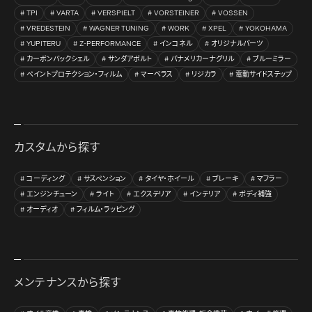
TPI
VARTA
VERSPIELT
VORSTEINER
VOSSEN
VREDESTEIN
WAGNER TUNING
WORK
XPEL
YOKOHAMA
YUPITERU
Z-PERFORMANCE
インコネル
オリジナルパーツ
カーボンバックシェル
サンダアボルト
パナメリカーナグリル
ブルーミラー
ペイントプロテクション・フィルム
マーベラス
リジカラ
電動サイドステップ
カスタムから探す
コーディング
サスペンション
タイヤ・ホイール
ブレーキ
マフラー
エンジンチューン
ライト
エクステリア
インテリア
ボディ補強
オーディオ
フィルム・ラッピング
メンテナンスから探す