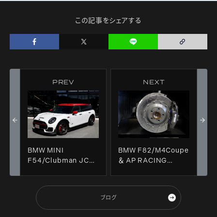
この記事をシェアする
PREV
NEXT
BMW MINI
BMW F82/M4Coupe
F54/Clubman JCW
＆ AP RACING
LCI ＆ エンジンマウン
PRO5000R＋Rdd製
ト交換＋エアコンガス
ローターKit!!
リフレッシュ施工!!
ブログ