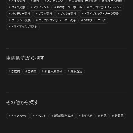
オイル交換
車検
メンテナンス
事故修理・板金塗装
ホイール修理
タイヤ交換
アライメント
KWオーバーホール
エアコンガスリフレッシュ
バッテリー交換
プラグ交換
ブッシュ交換
ドライブシャフトブーツ交換
クーラント交換
エアコンエバポレーター洗浄
DPFクリーニング
ドライアイスブラスト
車両販売から探す
ご成約
ご納車
新着入庫車輌
買取査定
その他から探す
キャンペーン
イベント
雑誌掲載・取材
お知らせ
日記
新製品