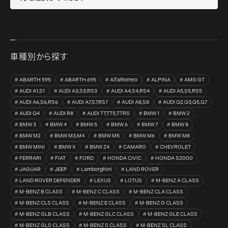
車種別から探す
ABARTH 595
ABARTH 695
AlfaRomeo
ALPINA
AMG GT
AUDI A1,S1
AUDI A3,S3,RS3
AUDI A4,S4,RS4
AUDI A5,S5,RS5
AUDI A6,S6,RS6
AUDI A7,S7,RS7
AUDI A8,S8
AUDI Q2,Q3,Q5,Q7
AUDI Q4
AUDI R8
AUDI TT,TTS,TTRS
BMW 1
BMW 2
BMW 3
BMW 4
BMW 5
BMW 6
BMW 7
BMW 8
BMW M2
BMW M3,M4
BMW M5
BMW M6
BMW M8
BMW MINI
BMW X
BMW Z4
CAMARO
CHEVROLET
FERRARI
FIAT
FORD
HONDA CIVIC
HONDA S2000
JAGUAR
JEEP
Lamborghini
LAND ROVER
LAND ROVER DEFENDER
LEXUS
LOTUS
M-BENZ A CLASS
M-BENZ B CLASS
M-BENZ C CLASS
M-BENZ CLA CLASS
M-BENZ CLS CLASS
M-BENZ E CLASS
M-BENZ G CLASS
M-BENZ GLB CLASS
M-BENZ GLC CLASS
M-BENZ GLE CLASS
M-BENZ GLS CLASS
M-BENZ S CLASS
M-BENZ SL CLASS