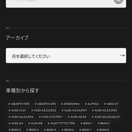
アーカイブ
車種別から探す
ABARTH 595
ABARTH 695
AlfaRomeo
ALPINA
AMG GT
AUDI A1,S1
AUDI A3,S3,RS3
AUDI A4,S4,RS4
AUDI A5,S5,RS5
AUDI A6,S6,RS6
AUDI A7,S7,RS7
AUDI A8,S8
AUDI Q2,Q3,Q5,Q7
AUDI Q4
AUDI R8
AUDI TT,TTS,TTRS
BMW 1
BMW 2
BMW 3
BMW 4
BMW 5
BMW 6
BMW 7
BMW 8