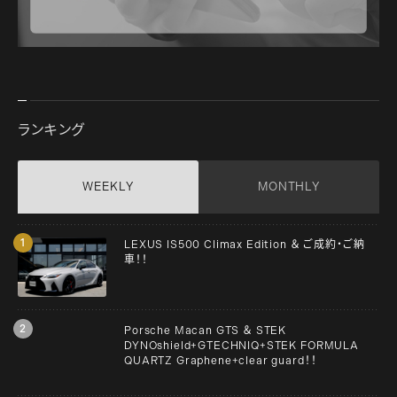
ランキング
WEEKLY
MONTHLY
LEXUS IS500 Climax Edition ＆ ご成約・ご納
車！！
Porsche Macan GTS ＆ STEK
DYNOshield+GTECHNIQ+STEK FORMULA
QUARTZ Graphene+clear guard！！