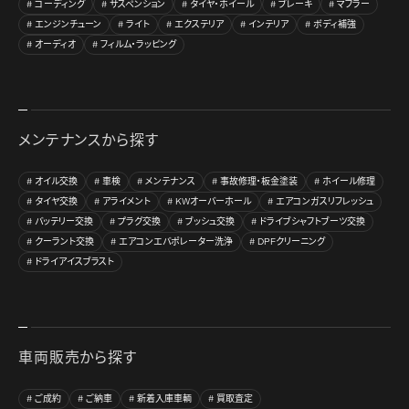
コーディング
サスペンション
タイヤ・ホイール
ブレーキ
マフラー
エンジンチューン
ライト
エクステリア
インテリア
ボディ補強
オーディオ
フィルム・ラッピング
メンテナンスから探す
オイル交換
車検
メンテナンス
事故修理・板金塗装
ホイール修理
タイヤ交換
アライメント
KWオーバーホール
エアコンガスリフレッシュ
バッテリー交換
プラグ交換
ブッシュ交換
ドライブシャフトブーツ交換
クーラント交換
エアコンエバポレーター洗浄
DPFクリーニング
ドライアイスブラスト
車両販売から探す
ご成約
ご納車
新着入庫車輌
買取査定