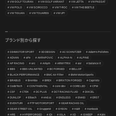
VW GOLF TOURAN
VW GOLF VARIANT
VW JETTA
VW PASSAT
VW POLO
VW SCIROCCO
VW T-ROC
VW THE BEETLE
VW TIGUAN
VW TOUAREG
VW UP!
ブランド別から探す
034MOTOR SPORT
3D DESIGN
AC SCHNITZER
Adam's Polishes
ADVAN
aFe
AKRAPOVIC
ALPHA-N
ALPINE
AP RACING
arc
Arkym
ARMYTRIX
asr
balance it
BBS
BBS UNLIMITED
BC FORGED
BELLOF
BLACK PERFORMANCE
BMC Air Filter
BMW MotorSports
BRABUS
Brembo
BREX
BRIXTON FORGED
Capristo
CodeTech
CONTINENTAL
core dev
CORE LED
CPM
CSF
CTEK
DC PLUS
DCT RACING FLUID
DIXCEL
DUNLOP
Eibach
end.㏄
ENDLESS
ENKEI
ERST
EVENTURI
FTP MOTORSPORT
GEAR RACHIG OIL
GEAR STREET OIL
GruppeM
GYEON
H&R
Hankook
HRE
HYPERFORGED
IDI
IGLA
IID
ISWEEP
K&N