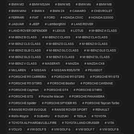
BMW M2
BMW M3,M4
BMW M5
BMW M6
BMW M8
BMW MINI
BMW X
BMW Z4
CAMARO
CHEVROLET
FERRARI
FIAT
FORD
HONDA CIVIC
HONDA S2000
JAGUAR
JEEP
Lamborghini
LAND ROVER
LAND ROVER DEFENDER
LEXUS
LOTUS
M-BENZ A CLASS
M-BENZ B CLASS
M-BENZ C CLASS
M-BENZ CLA CLASS
M-BENZ CLS CLASS
M-BENZ E CLASS
M-BENZ G CLASS
M-BENZ GLB CLASS
M-BENZ GLC CLASS
M-BENZ GLE CLASS
M-BENZ GLS CLASS
M-BENZ S CLASS
M-BENZ SL CLASS
M-BENZ V CLASS
MASERATI
MAZDA
MAZDA CX8
McLAREN
NISSAN
NISSAN R35/GTR
PEUGEOT
PORSCHE 911 CARRERA
PORSCHE 911 GT2RS
PORSCHE 911 GT3
PORSCHE 911 GT3RS
PORSCHE Boxter
PORSCHE CAYENNE
PORSCHE Cayman
PORSCHE GT4
PORSCHE GT4RS
PORSCHE GTS
Porsche Macan
PORSCHE PANAMERA
PORSCHE Spider
PORSCHE SPYDER RS
PORSCHE Taycan Turbo
RANGE ROVER EVOQUE
RANGE ROVER SPORT
RENAULT
Rolls-Royce
SUBARU
SUZUKI
TESLA
TOYOTA
TOYOTA ALPHARD&VLELLFIRE
TOYOTA LAND CRUISER
VITA
VOLVO
VW GOLF 5
VW GOLF 6
VW GOLF 7
VW GOLF 8