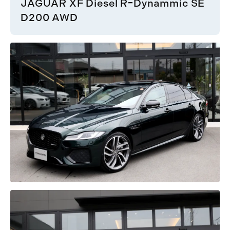
JAGUAR XF Diesel RｰDynammic SE
D200 AWD