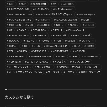
K&P
KMP
Kohlenstoff
KW
LAPTORR
LAYERED SOUND
LIQUI MOLY
M Performance
MACARS ECU TUNE
MACARSオリジナルフロアマット
MACARSマット
MAGA LIFE Battery
MANHART
MAXTON DESIGN
MCB
MICHELIN
MSS
Neutrale
NITTO
NUTEC
OHLINS
OZ
PAGID
PEDAL BOX
PIRELLI
PlasmaDirect
PLUG CONCEPT!
POTENZA
Powercraft
RAYS
Rdd
RECARO
REGNO
REMUS
RSR
Sabelt
SCHROTH
SMART
ST
STEK
STRADALE Design
TEXA
TOM’S
TPI
VARTA
VERSPIELT
VORSTEINER
VOSSEN
VREDESTEIN
WAGNER TUNING
WORK
XPEL
YOKOHAMA
YUPITERU
Z-PERFORMANCE
インコネル
オリジナルパーツ
カーボンバックシェル
サンダアボルト
パナメリカーナグリル
ブルーミラー
ペイントプロテクション・フィルム
マーベラス
リジカラ
電動サイドステップ
カスタムから探す