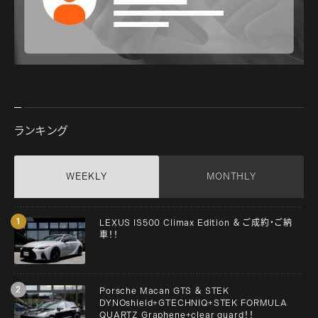
ランキング
WEEKLY
MONTHLY
LEXUS IS500 Climax Edition ＆ ご成約・ご納
車！！
Porsche Macan GTS ＆ STEK
DYNOshield+GTECHNIQ+STEK FORMULA
QUARTZ Graphene+clear guard！！