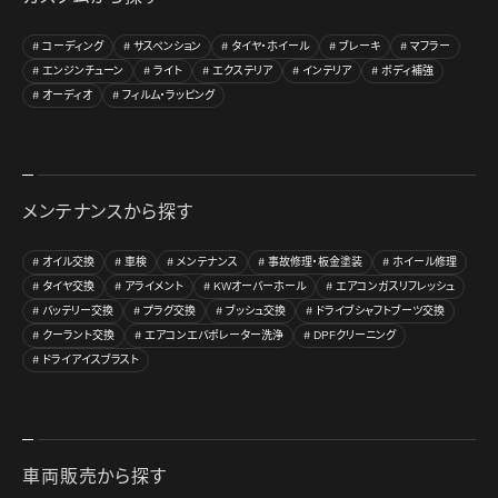
コーディング
サスペンション
タイヤ・ホイール
ブレーキ
マフラー
エンジンチューン
ライト
エクステリア
インテリア
ボディ補強
オーディオ
フィルム・ラッピング
メンテナンスから探す
オイル交換
車検
メンテナンス
事故修理・板金塗装
ホイール修理
タイヤ交換
アライメント
KWオーバーホール
エアコンガスリフレッシュ
バッテリー交換
プラグ交換
ブッシュ交換
ドライブシャフトブーツ交換
クーラント交換
エアコンエバポレーター洗浄
DPFクリーニング
ドライアイスブラスト
車両販売から探す