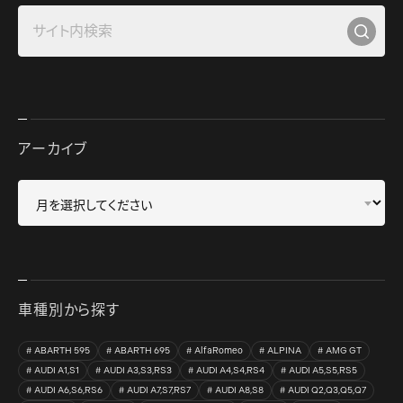
アーカイブ
車種別から探す
ABARTH 595
ABARTH 695
AlfaRomeo
ALPINA
AMG GT
AUDI A1,S1
AUDI A3,S3,RS3
AUDI A4,S4,RS4
AUDI A5,S5,RS5
AUDI A6,S6,RS6
AUDI A7,S7,RS7
AUDI A8,S8
AUDI Q2,Q3,Q5,Q7