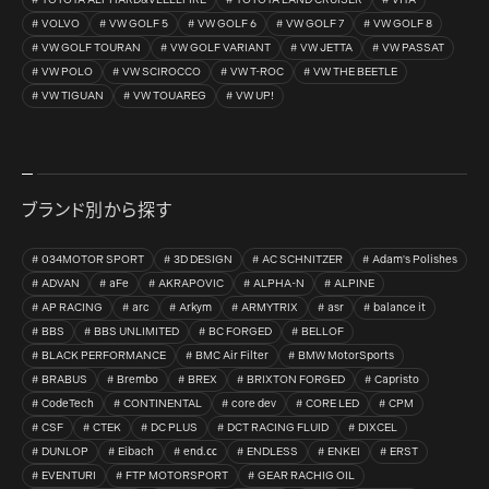
TOYOTA ALPHARD&VLELLFIRE
TOYOTA LAND CRUISER
VITA
VOLVO
VW GOLF 5
VW GOLF 6
VW GOLF 7
VW GOLF 8
VW GOLF TOURAN
VW GOLF VARIANT
VW JETTA
VW PASSAT
VW POLO
VW SCIROCCO
VW T-ROC
VW THE BEETLE
VW TIGUAN
VW TOUAREG
VW UP!
ブランド別から探す
034MOTOR SPORT
3D DESIGN
AC SCHNITZER
Adam's Polishes
ADVAN
aFe
AKRAPOVIC
ALPHA-N
ALPINE
AP RACING
arc
Arkym
ARMYTRIX
asr
balance it
BBS
BBS UNLIMITED
BC FORGED
BELLOF
BLACK PERFORMANCE
BMC Air Filter
BMW MotorSports
BRABUS
Brembo
BREX
BRIXTON FORGED
Capristo
CodeTech
CONTINENTAL
core dev
CORE LED
CPM
CSF
CTEK
DC PLUS
DCT RACING FLUID
DIXCEL
DUNLOP
Eibach
end.㏄
ENDLESS
ENKEI
ERST
EVENTURI
FTP MOTORSPORT
GEAR RACHIG OIL