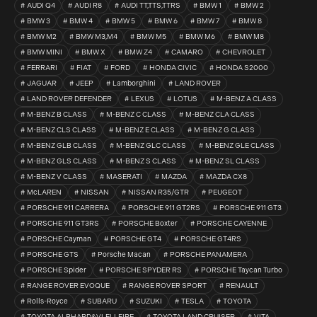
AUDI Q4
AUDI R8
AUDI TT,TTS,TTRS
BMW 1
BMW 2
BMW 3
BMW 4
BMW 5
BMW 6
BMW 7
BMW 8
BMW M2
BMW M3,M4
BMW M5
BMW M6
BMW M8
BMW MINI
BMW X
BMW Z4
CAMARO
CHEVROLET
FERRARI
FIAT
FORD
HONDA CIVIC
HONDA S2000
JAGUAR
JEEP
Lamborghini
LAND ROVER
LAND ROVER DEFENDER
LEXUS
LOTUS
M-BENZ A CLASS
M-BENZ B CLASS
M-BENZ C CLASS
M-BENZ CLA CLASS
M-BENZ CLS CLASS
M-BENZ E CLASS
M-BENZ G CLASS
M-BENZ GLB CLASS
M-BENZ GLC CLASS
M-BENZ GLE CLASS
M-BENZ GLS CLASS
M-BENZ S CLASS
M-BENZ SL CLASS
M-BENZ V CLASS
MASERATI
MAZDA
MAZDA CX8
McLAREN
NISSAN
NISSAN R35/GTR
PEUGEOT
PORSCHE 911 CARRERA
PORSCHE 911 GT2RS
PORSCHE 911 GT3
PORSCHE 911 GT3RS
PORSCHE Boxter
PORSCHE CAYENNE
PORSCHE Cayman
PORSCHE GT4
PORSCHE GT4RS
PORSCHE GTS
Porsche Macan
PORSCHE PANAMERA
PORSCHE Spider
PORSCHE SPYDER RS
PORSCHE Taycan Turbo
RANGE ROVER EVOQUE
RANGE ROVER SPORT
RENAULT
Rolls-Royce
SUBARU
SUZUKI
TESLA
TOYOTA