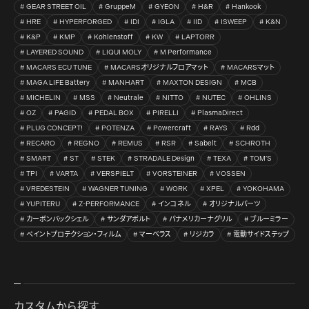
GEAR STREET OIL
GruppeM
GYEON
H&R
Hankook
HRE
HYPERFORGED
IDI
IGLA
IID
ISWEEP
K&N
K&P
KMP
Kohlenstoff
KW
LAPTORR
LAYERED SOUND
LIQUI MOLY
M Performance
MACARS ECU TUNE
MACARSオリジナルフロアマット
MACARSマット
MAGA LIFE Battery
MANHART
MAXTON DESIGN
MCB
MICHELIN
MSS
Neutrale
NITTO
NUTEC
OHLINS
OZ
PAGID
PEDAL BOX
PIRELLI
PlasmaDirect
PLUG CONCEPT!
POTENZA
Powercraft
RAYS
Rdd
RECARO
REGNO
REMUS
RSR
Sabelt
SCHROTH
SMART
ST
STEK
STRADALE Design
TEXA
TOM’S
TPI
VARTA
VERSPIELT
VORSTEINER
VOSSEN
VREDESTEIN
WAGNER TUNING
WORK
XPEL
YOKOHAMA
YUPITERU
Z-PERFORMANCE
インコネル
オリジナルパーツ
カーボンバックシェル
サンダアボルト
パナメリカーナグリル
ブルーミラー
ペイントプロテクション・フィルム
マーベラス
リジカラ
電動サイドステップ
カスタムから探す