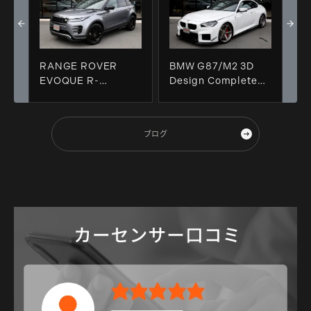
RANGE ROVER
BMW G87/M2 3D
EVOQUE R-
Design Complete＆
Dynamic S D200 ＆
新着入庫車輛！！
鏡面磨き施工＋コーテ
ィング施工+祝納車!!
ブログ