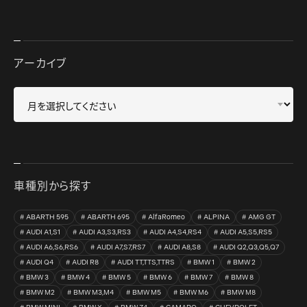
アーカイブ
車種別から探す
ABARTH 595
ABARTH 695
AlfaRomeo
ALPINA
AMG GT
AUDI A1,S1
AUDI A3,S3,RS3
AUDI A4,S4,RS4
AUDI A5,S5,RS5
AUDI A6,S6,RS6
AUDI A7,S7,RS7
AUDI A8,S8
AUDI Q2,Q3,Q5,Q7
AUDI Q4
AUDI R8
AUDI TT,TTS,TTRS
BMW 1
BMW 2
BMW 3
BMW 4
BMW 5
BMW 6
BMW 7
BMW 8
BMW M2
BMW M3,M4
BMW M5
BMW M6
BMW M8