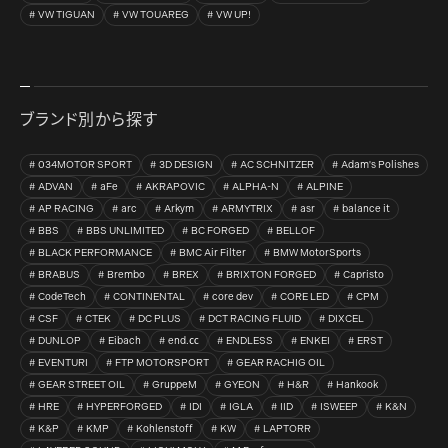
VW TIGUAN
VW TOUAREG
VW UP!
ブランド別から探す
034MOTOR SPORT
3D DESIGN
AC SCHNITZER
Adam's Polishes
ADVAN
aFe
AKRAPOVIC
ALPHA-N
ALPINE
AP RACING
arc
Arkym
ARMYTRIX
asr
balance it
BBS
BBS UNLIMITED
BC FORGED
BELLOF
BLACK PERFORMANCE
BMC Air Filter
BMW MotorSports
BRABUS
Brembo
BREX
BRIXTON FORGED
Capristo
CodeTech
CONTINENTAL
core dev
CORE LED
CPM
CSF
CTEK
DC PLUS
DCT RACING FLUID
DIXCEL
DUNLOP
Eibach
end.㏄
ENDLESS
ENKEI
ERST
EVENTURI
FTP MOTORSPORT
GEAR RACHIG OIL
GEAR STREET OIL
GruppeM
GYEON
H&R
Hankook
HRE
HYPERFORGED
IDI
IGLA
IID
ISWEEP
K&N
K&P
KMP
Kohlenstoff
KW
LAPTORR