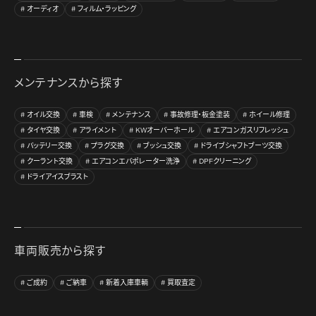
オーディオ
フィルム・ラッピング
メンテナンスから探す
オイル交換
車検
メンテナンス
事故修理・板金塗装
ホイール修理
タイヤ交換
アライメント
KWオーバーホール
エアコンガスリフレッシュ
バッテリー交換
プラグ交換
ブッシュ交換
ドライブシャフトブーツ交換
クーラント交換
エアコンエバポレーター洗浄
DPFクリーニング
ドライアイスブラスト
車両販売から探す
ご成約
ご納車
新着入庫車輌
買取査定