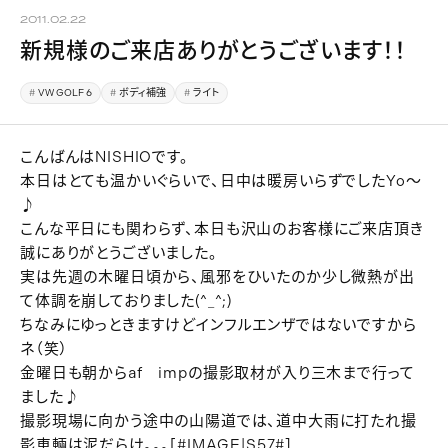
2011.02.22
新規様のご来店ありがとうございます！！
VW GOLF 6
ボディ補強
ライト
こんばんはNISHIOです。
本日はとても温かいぐらいで、日中は暖房いらずでしたYo～
♪
こんな平日にも関わらず、本日も沢山のお客様にご来店頂き
誠にありがとうございました。
実は先週の木曜日頃から、風邪をひいたのか少し微熱が出
て体調を崩しておりました(^_^;)
ちなみにゆっときますけどインフルエンザではないですから
ネ（笑）
金曜日も朝からaf impの撮影取材が入り三木まで行って
ました♪
撮影現場に向かう途中の山陽道では、道中大雨に打たれ撮
影車輛は泥だらけ。。。[#IMAGE|S57#]