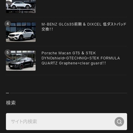
M-BENZ GLC63S前期 ＆ DIXCEL 低ダストパッド
交換！！
Porsche Macan GTS ＆ STEK
DYNOshield+GTECHNIQ+STEK FORMULA
QUARTZ Graphene+clear guard！！
検索