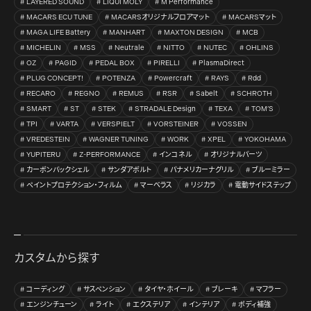
LAYERED SOUND
LIQUI MOLY
M Performance
MACARS ECU TUNE
MACARSオリジナルフロアマット
MACARSマット
MAGA LIFE Battery
MANHART
MAXTON DESIGN
MCB
MICHELIN
MSS
Neutrale
NITTO
NUTEC
OHLINS
OZ
PAGID
PEDAL BOX
PIRELLI
PlasmaDirect
PLUG CONCEPT!
POTENZA
Powercraft
RAYS
Rdd
RECARO
REGNO
REMUS
RSR
Sabelt
SCHROTH
SMART
ST
STEK
STRADALE Design
TEXA
TOM’S
TPI
VARTA
VERSPIELT
VORSTEINER
VOSSEN
VREDESTEIN
WAGNER TUNING
WORK
XPEL
YOKOHAMA
YUPITERU
Z-PERFORMANCE
インコネル
オリジナルパーツ
カーボンバックシェル
サンダアボルト
パナメリカーナグリル
ブルーミラー
ペイントプロテクション・フィルム
マーベラス
リジカラ
電動サイドステップ
カスタムから探す
コーディング
サスペンション
タイヤ・ホイール
ブレーキ
マフラー
エンジンチューン
ライト
エクステリア
インテリア
ボディ補強