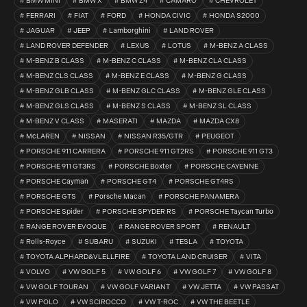
BMW MINI
BMW X
BMW Z4
CAMARO
CHEVROLET
FERRARI
FIAT
FORD
HONDA CIVIC
HONDA S2000
JAGUAR
JEEP
Lamborghini
LAND ROVER
LAND ROVER DEFENDER
LEXUS
LOTUS
M-BENZ A CLASS
M-BENZ B CLASS
M-BENZ C CLASS
M-BENZ CLA CLASS
M-BENZ CLS CLASS
M-BENZ E CLASS
M-BENZ G CLASS
M-BENZ GLB CLASS
M-BENZ GLC CLASS
M-BENZ GLE CLASS
M-BENZ GLS CLASS
M-BENZ S CLASS
M-BENZ SL CLASS
M-BENZ V CLASS
MASERATI
MAZDA
MAZDA CX8
McLAREN
NISSAN
NISSAN R35/GTR
PEUGEOT
PORSCHE 911 CARRERA
PORSCHE 911 GT2RS
PORSCHE 911 GT3
PORSCHE 911 GT3RS
PORSCHE Boxter
PORSCHE CAYENNE
PORSCHE Cayman
PORSCHE GT4
PORSCHE GT4RS
PORSCHE GTS
Porsche Macan
PORSCHE PANAMERA
PORSCHE Spider
PORSCHE SPYDER RS
PORSCHE Taycan Turbo
RANGE ROVER EVOQUE
RANGE ROVER SPORT
RENAULT
Rolls-Royce
SUBARU
SUZUKI
TESLA
TOYOTA
TOYOTA ALPHARD&VLELLFIRE
TOYOTA LAND CRUISER
VITA
VOLVO
VW GOLF 5
VW GOLF 6
VW GOLF 7
VW GOLF 8
VW GOLF TOURAN
VW GOLF VARIANT
VW JETTA
VW PASSAT
VW POLO
VW SCIROCCO
VW T-ROC
VW THE BEETLE