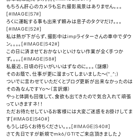
もちろん肝心のカメラも忘れ撮影風景はありません。。。
[#IMAGE|S7#]
ろくに運転する事も出来ず頼みは息子のタクマだけ。。。
[#IMAGE|S2#]
私は熱が下がらず、撮影中はimpライターさんの車中でダウ
ン。。。。[#IMAGE|S42#]
この日に済ませておかないといけない作業が全く手つか
ず。。。。[#IMAGE|S8#]
私最近、日頃の行いがいいはずなのに。。。（謎爆）
そのお蔭で、仕事が更に溜まってしまいました～(^_^;)
ついでに言わせていただくとブログ更新が出来なかったのは
その為なんですYo～（言訳爆）
やっと体調も回復して、食欲も出てきたので気合入れて頑張
っていきますネ！！
ただお待たせしているお客様には大変ご迷惑をお掛けしてま
す[#IMAGE|S40#]
もうしばらくお待ちください。。。[#IMAGE|S40#]
さて先日ですが新規でmk6/GTIでご来店頂きました♪