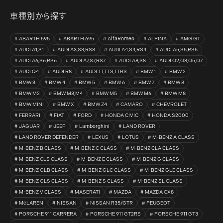
車種別から探す
ABARTH 595
ABARTH 695
AlfaRomeo
ALPINA
AMG GT
AUDI A1,S1
AUDI A3,S3,RS3
AUDI A4,S4,RS4
AUDI A5,S5,RS5
AUDI A6,S6,RS6
AUDI A7,S7,RS7
AUDI A8,S8
AUDI Q2,Q3,Q5,Q7
AUDI Q4
AUDI R8
AUDI TT,TTS,TTRS
BMW 1
BMW 2
BMW 3
BMW 4
BMW 5
BMW 6
BMW 7
BMW 8
BMW M2
BMW M3,M4
BMW M5
BMW M6
BMW M8
BMW MINI
BMW X
BMW Z4
CAMARO
CHEVROLET
FERRARI
FIAT
FORD
HONDA CIVIC
HONDA S2000
JAGUAR
JEEP
Lamborghini
LAND ROVER
LAND ROVER DEFENDER
LEXUS
LOTUS
M-BENZ A CLASS
M-BENZ B CLASS
M-BENZ C CLASS
M-BENZ CLA CLASS
M-BENZ CLS CLASS
M-BENZ E CLASS
M-BENZ G CLASS
M-BENZ GLB CLASS
M-BENZ GLC CLASS
M-BENZ GLE CLASS
M-BENZ GLS CLASS
M-BENZ S CLASS
M-BENZ SL CLASS
M-BENZ V CLASS
MASERATI
MAZDA
MAZDA CX8
McLAREN
NISSAN
NISSAN R35/GTR
PEUGEOT
PORSCHE 911 CARRERA
PORSCHE 911 GT2RS
PORSCHE 911 GT3