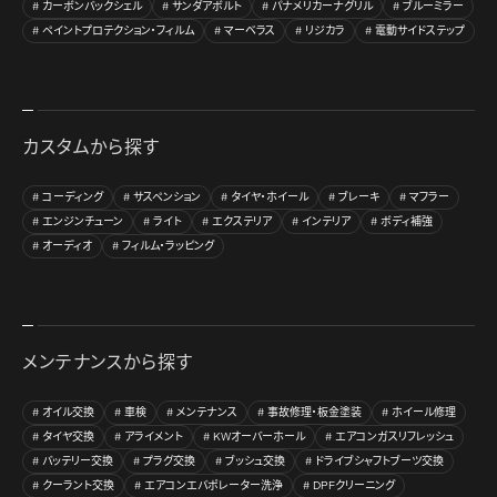
カーボンバックシェル
サンダアボルト
パナメリカーナグリル
ブルーミラー
ペイントプロテクション・フィルム
マーベラス
リジカラ
電動サイドステップ
カスタムから探す
コーディング
サスペンション
タイヤ・ホイール
ブレーキ
マフラー
エンジンチューン
ライト
エクステリア
インテリア
ボディ補強
オーディオ
フィルム・ラッピング
メンテナンスから探す
オイル交換
車検
メンテナンス
事故修理・板金塗装
ホイール修理
タイヤ交換
アライメント
KWオーバーホール
エアコンガスリフレッシュ
バッテリー交換
プラグ交換
ブッシュ交換
ドライブシャフトブーツ交換
クーラント交換
エアコンエバポレーター洗浄
DPFクリーニング