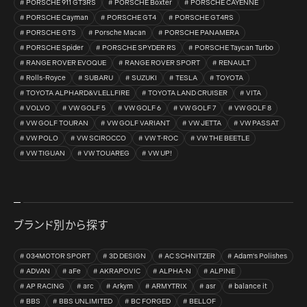
PORSCHE 911 GT3RS
PORSCHE Boxter
PORSCHE CAYENNE
PORSCHE Cayman
PORSCHE GT4
PORSCHE GT4RS
PORSCHE GTS
Porsche Macan
PORSCHE PANAMERA
PORSCHE Spider
PORSCHE SPYDER RS
PORSCHE Taycan Turbo
RANGE ROVER EVOQUE
RANGE ROVER SPORT
RENAULT
Rolls-Royce
SUBARU
SUZUKI
TESLA
TOYOTA
TOYOTA ALPHARD&VLELLFIRE
TOYOTA LAND CRUISER
VITA
VOLVO
VW GOLF 5
VW GOLF 6
VW GOLF 7
VW GOLF 8
VW GOLF TOURAN
VW GOLF VARIANT
VW JETTA
VW PASSAT
VW POLO
VW SCIROCCO
VW T-ROC
VW THE BEETLE
VW TIGUAN
VW TOUAREG
VW UP!
ブランド別から探す
034MOTOR SPORT
3D DESIGN
AC SCHNITZER
Adam's Polishes
ADVAN
aFe
AKRAPOVIC
ALPHA-N
ALPINE
AP RACING
arc
Arkym
ARMYTRIX
asr
balance it
BBS
BBS UNLIMITED
BC FORGED
BELLOF