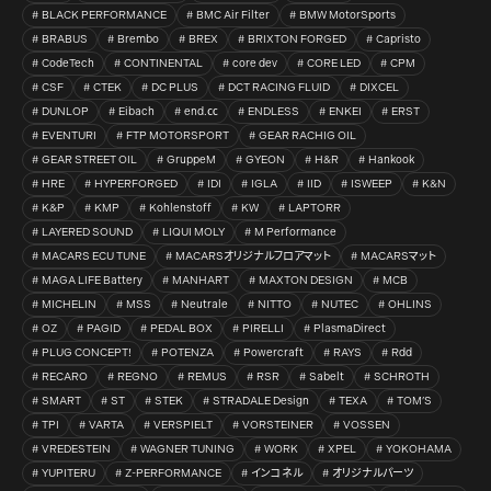
BLACK PERFORMANCE
BMC Air Filter
BMW MotorSports
BRABUS
Brembo
BREX
BRIXTON FORGED
Capristo
CodeTech
CONTINENTAL
core dev
CORE LED
CPM
CSF
CTEK
DC PLUS
DCT RACING FLUID
DIXCEL
DUNLOP
Eibach
end.㏄
ENDLESS
ENKEI
ERST
EVENTURI
FTP MOTORSPORT
GEAR RACHIG OIL
GEAR STREET OIL
GruppeM
GYEON
H&R
Hankook
HRE
HYPERFORGED
IDI
IGLA
IID
ISWEEP
K&N
K&P
KMP
Kohlenstoff
KW
LAPTORR
LAYERED SOUND
LIQUI MOLY
M Performance
MACARS ECU TUNE
MACARSオリジナルフロアマット
MACARSマット
MAGA LIFE Battery
MANHART
MAXTON DESIGN
MCB
MICHELIN
MSS
Neutrale
NITTO
NUTEC
OHLINS
OZ
PAGID
PEDAL BOX
PIRELLI
PlasmaDirect
PLUG CONCEPT!
POTENZA
Powercraft
RAYS
Rdd
RECARO
REGNO
REMUS
RSR
Sabelt
SCHROTH
SMART
ST
STEK
STRADALE Design
TEXA
TOM’S
TPI
VARTA
VERSPIELT
VORSTEINER
VOSSEN
VREDESTEIN
WAGNER TUNING
WORK
XPEL
YOKOHAMA
YUPITERU
Z-PERFORMANCE
インコネル
オリジナルパーツ