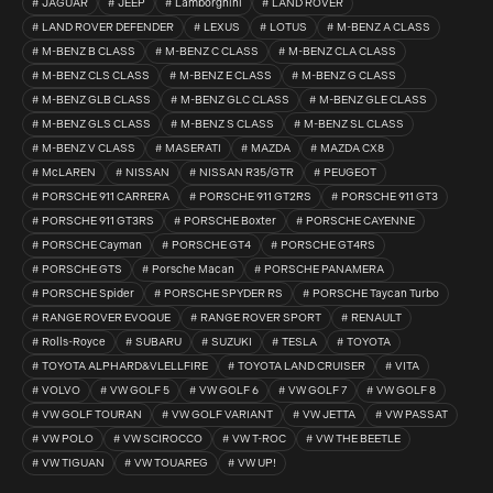
JAGUAR
JEEP
Lamborghini
LAND ROVER
LAND ROVER DEFENDER
LEXUS
LOTUS
M-BENZ A CLASS
M-BENZ B CLASS
M-BENZ C CLASS
M-BENZ CLA CLASS
M-BENZ CLS CLASS
M-BENZ E CLASS
M-BENZ G CLASS
M-BENZ GLB CLASS
M-BENZ GLC CLASS
M-BENZ GLE CLASS
M-BENZ GLS CLASS
M-BENZ S CLASS
M-BENZ SL CLASS
M-BENZ V CLASS
MASERATI
MAZDA
MAZDA CX8
McLAREN
NISSAN
NISSAN R35/GTR
PEUGEOT
PORSCHE 911 CARRERA
PORSCHE 911 GT2RS
PORSCHE 911 GT3
PORSCHE 911 GT3RS
PORSCHE Boxter
PORSCHE CAYENNE
PORSCHE Cayman
PORSCHE GT4
PORSCHE GT4RS
PORSCHE GTS
Porsche Macan
PORSCHE PANAMERA
PORSCHE Spider
PORSCHE SPYDER RS
PORSCHE Taycan Turbo
RANGE ROVER EVOQUE
RANGE ROVER SPORT
RENAULT
Rolls-Royce
SUBARU
SUZUKI
TESLA
TOYOTA
TOYOTA ALPHARD&VLELLFIRE
TOYOTA LAND CRUISER
VITA
VOLVO
VW GOLF 5
VW GOLF 6
VW GOLF 7
VW GOLF 8
VW GOLF TOURAN
VW GOLF VARIANT
VW JETTA
VW PASSAT
VW POLO
VW SCIROCCO
VW T-ROC
VW THE BEETLE
VW TIGUAN
VW TOUAREG
VW UP!