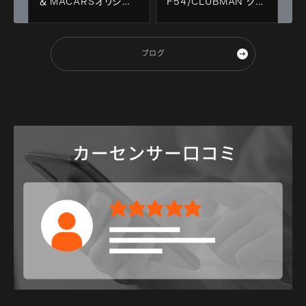
＆ MACARSオリジナ
F54/CLUBMAN クー
ルRdd製ローター特注
パーSD ＆ 祝納車！！
製作！！
ブログ