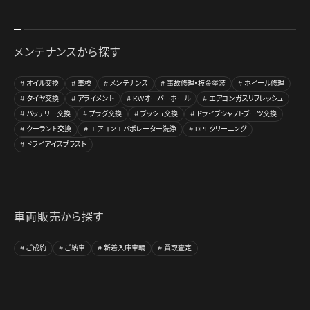
メンテナンスから探す
オイル交換
車検
メンテナンス
事故修理・板金塗装
ホイール修理
タイヤ交換
アライメント
KWオーバーホール
エアコンガスリフレッシュ
バッテリー交換
プラグ交換
ブッシュ交換
ドライブシャフトブーツ交換
クーラント交換
エアコンエバポレーター洗浄
DPFクリーニング
ドライアイスブラスト
車両販売から探す
ご成約
ご納車
新着入庫車輌
買取査定