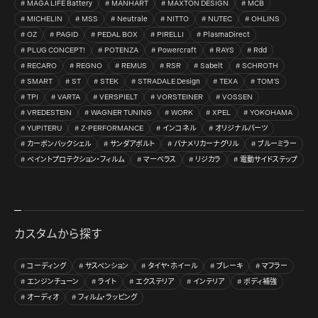
MAGA LIFE Battery
MANHART
MAXTON DESIGN
MCB
MICHELIN
MSS
Neutrale
NITTO
NUTEC
OHLINS
OZ
PAGID
PEDAL BOX
PIRELLI
PlasmaDirect
PLUG CONCEPT!
POTENZA
Powercraft
RAYS
Rdd
RECARO
REGNO
REMUS
RSR
Sabelt
SCHROTH
SMART
ST
STEK
STRADALE Design
TEXA
TOM’S
TPI
VARTA
VERSPIELT
VORSTEINER
VOSSEN
VREDESTEIN
WAGNER TUNING
WORK
XPEL
YOKOHAMA
YUPITERU
Z-PERFORMANCE
インコネル
オリジナルパーツ
カーボンバックシェル
サンダアボルト
パナメリカーナグリル
ブルーミラー
ペイントプロテクション・フィルム
マーベラス
リジカラ
電動サイドステップ
カスタムから探す
コーディング
サスペンション
タイヤ・ホイール
ブレーキ
マフラー
エンジンチューン
ライト
エクステリア
インテリア
ボディ補強
オーディオ
フィルム・ラッピング