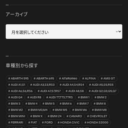
アーカイブ
車種別から探す
ABARTH 595
ABARTH 695
AlfaRomeo
ALPINA
AMG GT
AUDI A1,S1
AUDI A3,S3,RS3
AUDI A4,S4,RS4
AUDI A5,S5,RS5
AUDI A6,S6,RS6
AUDI A7,S7,RS7
AUDI A8,S8
AUDI Q2,Q3,Q5,Q7
AUDI Q4
AUDI R8
AUDI TT,TTS,TTRS
BMW 1
BMW 2
BMW 3
BMW 4
BMW 5
BMW 6
BMW 7
BMW 8
BMW M2
BMW M3,M4
BMW M5
BMW M6
BMW M8
BMW MINI
BMW X
BMW Z4
CAMARO
CHEVROLET
FERRARI
FIAT
FORD
HONDA CIVIC
HONDA S2000