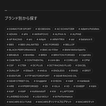
ブランド別から探す
034MOTOR SPORT
3D DESIGN
AC SCHNITZER
Adam's Polishes
ADVAN
aFe
AKRAPOVIC
ALPHA-N
ALPINE
AP RACING
arc
Arkym
ARMYTRIX
asr
balance it
BBS
BBS UNLIMITED
BC FORGED
BELLOF
BLACK PERFORMANCE
BMC Air Filter
BMW MotorSports
BRABUS
Brembo
BREX
BRIXTON FORGED
Capristo
CodeTech
CONTINENTAL
core dev
CORE LED
CPM
CSF
CTEK
DC PLUS
DCT RACING FLUID
DIXCEL
DUNLOP
Eibach
end.㏄
ENDLESS
ENKEI
ERST
EVENTURI
FTP MOTORSPORT
GEAR RACHIG OIL
GEAR STREET OIL
GruppeM
GYEON
H&R
Hankook
HRE
HYPERFORGED
IDI
IGLA
IID
ISWEEP
K&N
K&P
KMP
Kohlenstoff
KW
LAPTORR
LAYERED SOUND
LIQUI MOLY
M Performance
MACARS ECU TUNE
MACARSオリジナルフロアマット
MACARSマット