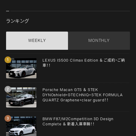
ランキング
WEEKLY
MONTHLY
LEXUS IS500 Climax Edition ＆ ご成約・ご納
車！！
Porsche Macan GTS ＆ STEK
DYNOshield+GTECHNIQ+STEK FORMULA
QUARTZ Graphene+clear guard！！
BMW F87/M2Competition 3D Design
Complete ＆ 新着入庫車輛！！