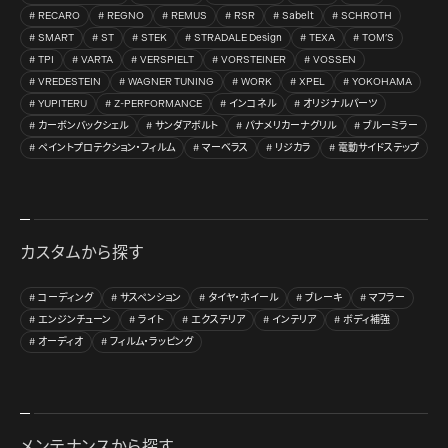
RECARO
REGNO
REMUS
RSR
Sabelt
SCHROTH
SMART
ST
STEK
STRADALE Design
TEXA
TOM’S
TPI
VARTA
VERSPIELT
VORSTEINER
VOSSEN
VREDESTEIN
WAGNER TUNING
WORK
XPEL
YOKOHAMA
YUPITERU
Z-PERFORMANCE
インコネル
オリジナルパーツ
カーボンバックシェル
サンダアボルト
パナメリカーナグリル
ブルーミラー
ペイントプロテクション・フィルム
マーベラス
リジカラ
電動サイドステップ
カスタムから探す
コーディング
サスペンション
タイヤ・ホイール
ブレーキ
マフラー
エンジンチューン
ライト
エクステリア
インテリア
ボディ補強
オーディオ
フィルム・ラッピング
メンテナンスから探す