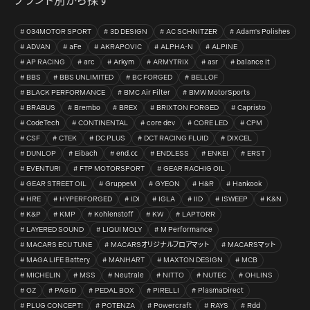
ブランド別から探す
034MOTOR SPORT
3D DESIGN
AC SCHNITZER
Adam's Polishes
ADVAN
aFe
AKRAPOVIC
ALPHA-N
ALPINE
AP RACING
arc
Arkym
ARMYTRIX
asr
balance it
BBS
BBS UNLIMITED
BC FORGED
BELLOF
BLACK PERFORMANCE
BMC Air Filter
BMW MotorSports
BRABUS
Brembo
BREX
BRIXTON FORGED
Capristo
CodeTech
CONTINENTAL
core dev
CORE LED
CPM
CSF
CTEK
DC PLUS
DCT RACING FLUID
DIXCEL
DUNLOP
Eibach
end.㏄
ENDLESS
ENKEI
ERST
EVENTURI
FTP MOTORSPORT
GEAR RACHIG OIL
GEAR STREET OIL
GruppeM
GYEON
H&R
Hankook
HRE
HYPERFORGED
IDI
IGLA
IID
ISWEEP
K&N
K&P
KMP
Kohlenstoff
KW
LAPTORR
LAYERED SOUND
LIQUI MOLY
M Performance
MACARS ECU TUNE
MACARSオリジナルフロアマット
MACARSマット
MAGA LIFE Battery
MANHART
MAXTON DESIGN
MCB
MICHELIN
MSS
Neutrale
NITTO
NUTEC
OHLINS
OZ
PAGID
PEDAL BOX
PIRELLI
PlasmaDirect
PLUG CONCEPT!
POTENZA
Powercraft
RAYS
Rdd