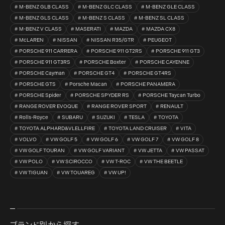
M-BENZ GLB CLASS
M-BENZ GLC CLASS
M-BENZ GLE CLASS
M-BENZ GLS CLASS
M-BENZ S CLASS
M-BENZ SL CLASS
M-BENZ V CLASS
MASERATI
MAZDA
MAZDA CX8
McLAREN
NISSAN
NISSAN R35/GTR
PEUGEOT
PORSCHE 911 CARRERA
PORSCHE 911 GT2RS
PORSCHE 911 GT3
PORSCHE 911 GT3RS
PORSCHE Boxter
PORSCHE CAYENNE
PORSCHE Cayman
PORSCHE GT4
PORSCHE GT4RS
PORSCHE GTS
Porsche Macan
PORSCHE PANAMERA
PORSCHE Spider
PORSCHE SPYDER RS
PORSCHE Taycan Turbo
RANGE ROVER EVOQUE
RANGE ROVER SPORT
RENAULT
Rolls-Royce
SUBARU
SUZUKI
TESLA
TOYOTA
TOYOTA ALPHARD&VLELLFIRE
TOYOTA LAND CRUISER
VITA
VOLVO
VW GOLF 5
VW GOLF 6
VW GOLF 7
VW GOLF 8
VW GOLF TOURAN
VW GOLF VARIANT
VW JETTA
VW PASSAT
VW POLO
VW SCIROCCO
VW T-ROC
VW THE BEETLE
VW TIGUAN
VW TOUAREG
VW UP!