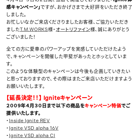
感キャンペーン」
ですが、おかげさまで大好評をいただき終了
しました。
お忙しいなかご来店くださりましたお客様、ご協力いただき
ました
T.M.WORKS
様・
オートリファイン
様、誠にありがとう
ございました！
全ての方に愛車のパワーアップを実感していただけたよう
で、キャンペーンを開催した甲斐があったとホッとしていま
す。
このような体験型のキャンペーンは今後も企画していきたい
と思っておりますので、その際はまたご来店いただけますよう
お願いいたします。
【延長決定！！】 Igniteキャンペーン
２００９年４月３０日まで以下の商品を
キャンペーン特価
でご
提供いたします。
・
Inside Ignite REV
・
Ignite VSD alpha 16V
・
Ignite VSD alpha CI