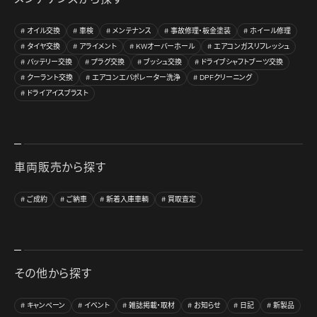
オイル交換
車検
メンテナンス
事故修理・板金塗装
ホイール修理
タイヤ交換
アライメント
KWオーバーホール
エアコンガスリフレッシュ
バッテリー交換
プラグ交換
ブッシュ交換
ドライブシャフトブーツ交換
クーラント交換
エアコンエバポレーター洗浄
DPFクリーニング
ドライアイスブラスト
車両販売から探す
ご成約
ご納車
新着入庫車輌
買取査定
その他から探す
キャンペーン
イベント
雑誌掲載・取材
お知らせ
日記
新製品