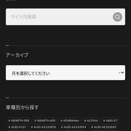
アーカイブ
車種別から探す
ABARTH 595
ABARTH 695
AlfaRomeo
ALPINA
AMG GT
AUDI A1,S1
AUDI A3,S3,RS3
AUDI A4,S4,RS4
AUDI A5,S5,RS5