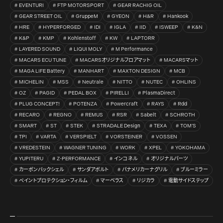
EVENTURI
FTP MOTORSPORT
GEAR RACHIG OIL
GEAR STREET OIL
GruppeM
GYEON
H&R
Hankook
HRE
HYPERFORGED
IDI
IGLA
IID
ISWEEP
K&N
K&P
KMP
Kohlenstoff
KW
LAPTORR
LAYERED SOUND
LIQUI MOLY
M Performance
MACARS ECU TUNE
MACARSオリジナルフロアマット
MACARSマット
MAGA LIFE Battery
MANHART
MAXTON DESIGN
MCB
MICHELIN
MSS
Neutrale
NITTO
NUTEC
OHLINS
OZ
PAGID
PEDAL BOX
PIRELLI
PlasmaDirect
PLUG CONCEPT!
POTENZA
Powercraft
RAYS
Rdd
RECARO
REGNO
REMUS
RSR
Sabelt
SCHROTH
SMART
ST
STEK
STRADALE Design
TEXA
TOM’S
TPI
VARTA
VERSPIELT
VORSTEINER
VOSSEN
VREDESTEIN
WAGNER TUNING
WORK
XPEL
YOKOHAMA
YUPITERU
Z-PERFORMANCE
インコネル
オリジナルパーツ
カーボンバックシェル
サンダアボルト
パナメリカーナグリル
ブルーミラー
ペイントプロテクション・フィルム
マーベラス
リジカラ
電動サイドステップ