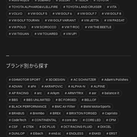
Rolls-Royce
SUBARU
SUZUKI
TESLA
TOYOTA
TOYOTA ALPHARD&VLELLFIRE
TOYOTA LAND CRUISER
VITA
VOLVO
VW GOLF 5
VW GOLF 6
VW GOLF 7
VW GOLF 8
VW GOLF TOURAN
VW GOLF VARIANT
VW JETTA
VW PASSAT
VW POLO
VW SCIROCCO
VW T-ROC
VW THE BEETLE
VW TIGUAN
VW TOUAREG
VW UP!
ブランド別から探す
034MOTOR SPORT
3D DESIGN
AC SCHNITZER
Adam's Polishes
ADVAN
aFe
AKRAPOVIC
ALPHA-N
ALPINE
AP RACING
arc
Arkym
ARMYTRIX
asr
balance it
BBS
BBS UNLIMITED
BC FORGED
BELLOF
BLACK PERFORMANCE
BMC Air Filter
BMW MotorSports
BRABUS
Brembo
BREX
BRIXTON FORGED
Capristo
CodeTech
CONTINENTAL
core dev
CORE LED
CPM
CSF
CTEK
DC PLUS
DCT RACING FLUID
DIXCEL
DUNLOP
Eibach
end.㏄
ENDLESS
ENKEI
ERST