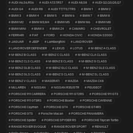
AUDI A6,S6,RS6
AUDI A7,S7,RS7
AUDI A8,S8
AUDI Q2,Q3,Q5,Q7
AUDI Q4
AUDI R8
AUDI TT,TTS,TTRS
BMW 1
BMW 2
BMW 3
BMW 4
BMW 5
BMW 6
BMW 7
BMW 8
BMW M2
BMW M3,M4
BMW M5
BMW M6
BMW M8
BMW MINI
BMW X
BMW Z4
CAMARO
CHEVROLET
FERRARI
FIAT
FORD
HONDA CIVIC
HONDA S2000
JAGUAR
JEEP
Lamborghini
LAND ROVER
LAND ROVER DEFENDER
LEXUS
LOTUS
M-BENZ A CLASS
M-BENZ B CLASS
M-BENZ C CLASS
M-BENZ CLA CLASS
M-BENZ CLS CLASS
M-BENZ E CLASS
M-BENZ G CLASS
M-BENZ GLB CLASS
M-BENZ GLC CLASS
M-BENZ GLE CLASS
M-BENZ GLS CLASS
M-BENZ S CLASS
M-BENZ SL CLASS
M-BENZ V CLASS
MASERATI
MAZDA
MAZDA CX8
McLAREN
NISSAN
NISSAN R35/GTR
PEUGEOT
PORSCHE 911 CARRERA
PORSCHE 911 GT2RS
PORSCHE 911 GT3
PORSCHE 911 GT3RS
PORSCHE Boxter
PORSCHE CAYENNE
PORSCHE Cayman
PORSCHE GT4
PORSCHE GT4RS
PORSCHE GTS
Porsche Macan
PORSCHE PANAMERA
PORSCHE Spider
PORSCHE SPYDER RS
PORSCHE Taycan Turbo
RANGE ROVER EVOQUE
RANGE ROVER SPORT
RENAULT