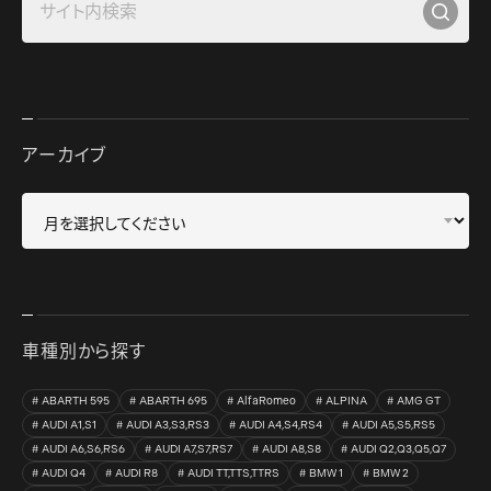
アーカイブ
車種別から探す
ABARTH 595
ABARTH 695
AlfaRomeo
ALPINA
AMG GT
AUDI A1,S1
AUDI A3,S3,RS3
AUDI A4,S4,RS4
AUDI A5,S5,RS5
AUDI A6,S6,RS6
AUDI A7,S7,RS7
AUDI A8,S8
AUDI Q2,Q3,Q5,Q7
AUDI Q4
AUDI R8
AUDI TT,TTS,TTRS
BMW 1
BMW 2