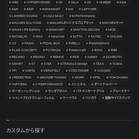
HRE
HYPERFORGED
IDI
IGLA
IID
ISWEEP
K&N
K&P
KMP
Kohlenstoff
KW
LAPTORR
LAYERED SOUND
LIQUI MOLY
M Performance
MACARS ECU TUNE
MACARSオリジナルフロアマット
MACARSマット
MAGA LIFE Battery
MANHART
MAXTON DESIGN
MCB
MICHELIN
MSS
Neutrale
NITTO
NUTEC
OHLINS
OZ
PAGID
PEDAL BOX
PIRELLI
PlasmaDirect
PLUG CONCEPT!
POTENZA
Powercraft
RAYS
Rdd
RECARO
REGNO
REMUS
RSR
Sabelt
SCHROTH
SMART
ST
STEK
STRADALE Design
TEXA
TOM’S
TPI
VARTA
VERSPIELT
VORSTEINER
VOSSEN
VREDESTEIN
WAGNER TUNING
WORK
XPEL
YOKOHAMA
YUPITERU
Z-PERFORMANCE
インコネル
オリジナルパーツ
カーボンバックシェル
サンダアボルト
パナメリカーナグリル
ブルーミラー
ペイントプロテクション・フィルム
マーベラス
リジカラ
電動サイドステップ
カスタムから探す