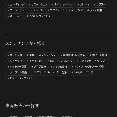
コーディング
サスペンション
タイヤ・ホイール
ブレーキ
マフラー
エンジンチューン
ライト
エクステリア
インテリア
ボディ補強
オーディオ
フィルム・ラッピング
メンテナンスから探す
オイル交換
車検
メンテナンス
事故修理・板金塗装
ホイール修理
タイヤ交換
アライメント
KWオーバーホール
エアコンガスリフレッシュ
バッテリー交換
プラグ交換
ブッシュ交換
ドライブシャフトブーツ交換
クーラント交換
エアコンエバポレーター洗浄
DPFクリーニング
ドライアイスブラスト
車両販売から探す