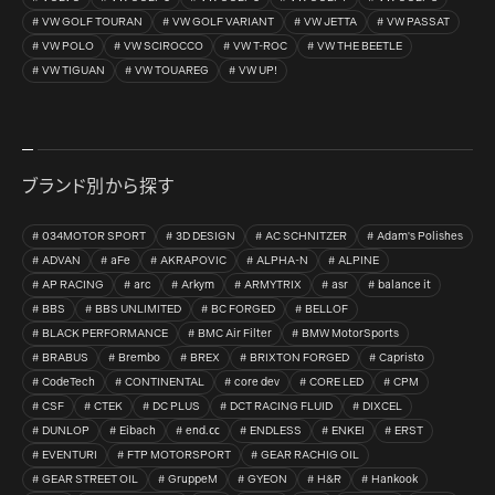
VW GOLF TOURAN
VW GOLF VARIANT
VW JETTA
VW PASSAT
VW POLO
VW SCIROCCO
VW T-ROC
VW THE BEETLE
VW TIGUAN
VW TOUAREG
VW UP!
ブランド別から探す
034MOTOR SPORT
3D DESIGN
AC SCHNITZER
Adam's Polishes
ADVAN
aFe
AKRAPOVIC
ALPHA-N
ALPINE
AP RACING
arc
Arkym
ARMYTRIX
asr
balance it
BBS
BBS UNLIMITED
BC FORGED
BELLOF
BLACK PERFORMANCE
BMC Air Filter
BMW MotorSports
BRABUS
Brembo
BREX
BRIXTON FORGED
Capristo
CodeTech
CONTINENTAL
core dev
CORE LED
CPM
CSF
CTEK
DC PLUS
DCT RACING FLUID
DIXCEL
DUNLOP
Eibach
end.㏄
ENDLESS
ENKEI
ERST
EVENTURI
FTP MOTORSPORT
GEAR RACHIG OIL
GEAR STREET OIL
GruppeM
GYEON
H&R
Hankook