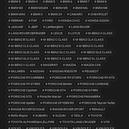
BMW 3
BMW 4
BMW 5
BMW 6
BMW 7
BMW 8
BMW M2
BMW M3,M4
BMW M5
BMW M6
BMW M8
BMW MINI
BMW X
BMW Z4
CAMARO
CHEVROLET
FERRARI
FIAT
FORD
HONDA CIVIC
HONDA S2000
JAGUAR
JEEP
Lamborghini
LAND ROVER
LAND ROVER DEFENDER
LEXUS
LOTUS
M-BENZ A CLASS
M-BENZ B CLASS
M-BENZ C CLASS
M-BENZ CLA CLASS
M-BENZ CLS CLASS
M-BENZ E CLASS
M-BENZ G CLASS
M-BENZ GLB CLASS
M-BENZ GLC CLASS
M-BENZ GLE CLASS
M-BENZ GLS CLASS
M-BENZ S CLASS
M-BENZ SL CLASS
M-BENZ V CLASS
MASERATI
MAZDA
MAZDA CX8
McLAREN
NISSAN
NISSAN R35/GTR
PEUGEOT
PORSCHE 911 CARRERA
PORSCHE 911 GT2RS
PORSCHE 911 GT3
PORSCHE 911 GT3RS
PORSCHE Boxter
PORSCHE CAYENNE
PORSCHE Cayman
PORSCHE GT4
PORSCHE GT4RS
PORSCHE GTS
Porsche Macan
PORSCHE PANAMERA
PORSCHE Spider
PORSCHE SPYDER RS
PORSCHE Taycan Turbo
RANGE ROVER EVOQUE
RANGE ROVER SPORT
RENAULT
Rolls-Royce
SUBARU
SUZUKI
TESLA
TOYOTA
TOYOTA ALPHARD&VLELLFIRE
TOYOTA LAND CRUISER
VITA
VOLVO
VW GOLF 5
VW GOLF 6
VW GOLF 7
VW GOLF 8