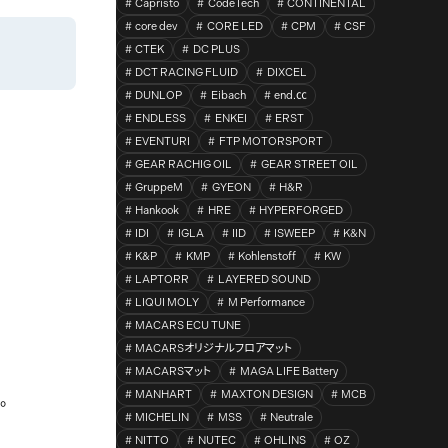
Capristo
CodeTech
CONTINENTAL
core dev
CORE LED
CPM
CSF
CTEK
DC PLUS
DCT RACING FLUID
DIXCEL
DUNLOP
Eibach
end.㏄
ENDLESS
ENKEI
ERST
EVENTURI
FTP MOTORSPORT
GEAR RACHIG OIL
GEAR STREET OIL
GruppeM
GYEON
H&R
Hankook
HRE
HYPERFORGED
IDI
IGLA
IID
ISWEEP
K&N
K&P
KMP
Kohlenstoff
KW
LAPTORR
LAYERED SOUND
LIQUI MOLY
M Performance
MACARS ECU TUNE
MACARSオリジナルフロアマット
MACARSマット
MAGA LIFE Battery
MANHART
MAXTON DESIGN
MCB
。
MICHELIN
MSS
Neutrale
NITTO
NUTEC
OHLINS
OZ