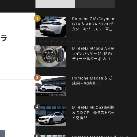
Porsche 718/Cayman
GT4 ＆ AKRAPOVICチ
タンエキゾースト＋車検
＋メンテンナス施工！！
イラ
M-BENZ G450d AMG
ラインパッケージ (ISG)
ディーゼルターボ ＆ iiD
スペーサー！！
Porsche Macan ＆ ご
成約＋祝納車！！
M-BENZ GLC63S前期
＆ DIXCEL 低ダストパッ
ド交換！！