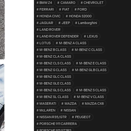
BMW Z4
CAMARO
CHEVROLET
FERRARI
FIAT
FORD
HONDA CIVIC
HONDA S2000
JAGUAR
JEEP
Lamborghini
LAND ROVER
LAND ROVER DEFENDER
LEXUS
LOTUS
M-BENZ A CLASS
M-BENZ B CLASS
M-BENZ C CLASS
M-BENZ CLA CLASS
M-BENZ CLS CLASS
M-BENZ E CLASS
M-BENZ G CLASS
M-BENZ GLB CLASS
M-BENZ GLC CLASS
M-BENZ GLE CLASS
M-BENZ GLS CLASS
M-BENZ S CLASS
M-BENZ SL CLASS
M-BENZ V CLASS
MASERATI
MAZDA
MAZDA CX8
McLAREN
NISSAN
NISSAN R35/GTR
PEUGEOT
PORSCHE 911 CARRERA
PORSCHE 911 GT2RS