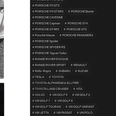
PORSCHE 911 GT3
PORSCHE 911 GT3RS
PORSCHE Boxter
PORSCHE CAYENNE
PORSCHE Cayman
PORSCHE GT4
PORSCHE GT4RS
PORSCHE GTS
Porsche Macan
PORSCHE PANAMERA
PORSCHE Spider
PORSCHE SPYDER RS
PORSCHE Taycan Turbo
RANGE ROVER EVOQUE
RANGE ROVER SPORT
RENAULT
Rolls-Royce
SUBARU
SUZUKI
TESLA
TOYOTA
TOYOTA ALPHARD&VLELLFIRE
TOYOTA LAND CRUISER
VITA
VOLVO
VW GOLF 5
VW GOLF 6
VW GOLF 7
VW GOLF 8
VW GOLF TOURAN
VW GOLF VARIANT
VW JETTA
VW PASSAT
VW POLO