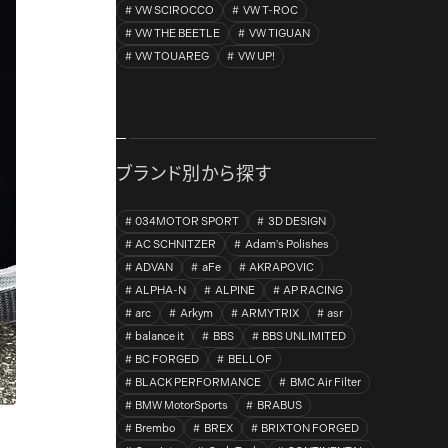
VW SCIROCCO
VW T-ROC
VW THE BEETLE
VW TIGUAN
VW TOUAREG
VW UP!
ブランド別から探す
034MOTOR SPORT
3D DESIGN
AC SCHNITZER
Adam's Polishes
ADVAN
aFe
AKRAPOVIC
ALPHA-N
ALPINE
AP RACING
arc
Arkym
ARMYTRIX
asr
balance it
BBS
BBS UNLIMITED
BC FORGED
BELLOF
BLACK PERFORMANCE
BMC Air Filter
BMW MotorSports
BRABUS
Brembo
BREX
BRIXTON FORGED