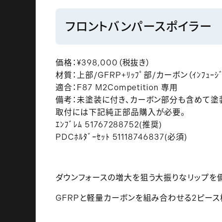
フロントバンパースポイラー
価格：¥398,000（税抜き）
材質：上部/GFRP+ﾘｯﾌﾟ部/カーボン（ｲﾝﾌｭｰｼﾞ
適合：F87 M2Competition 専用
備考：未塗装に付き、カーボン部分も含めて塗
取付には下記純正部品購入が必要。
ｴﾝﾌﾞﾚﾑ 51767288752(推奨)
PDCﾎﾙﾀﾞｰｾｯﾄ 51118746837(必須)
ダウンフォースの増大を狙う大振りなリップを備
GFRPと軽量カーボンを組み合わせる2ピース