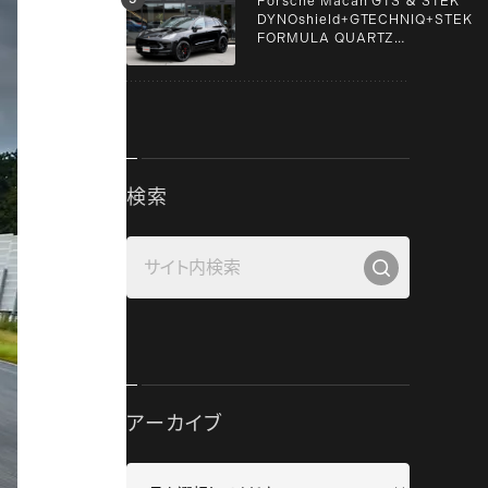
Porsche Macan GTS ＆ STEK
DYNOshield+GTECHNIQ+STEK
FORMULA QUARTZ
Graphene+clear guard！！
検索
アーカイブ