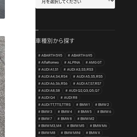
車種別から探す
ABARTH 595
ABARTH 695
AlfaRomeo
ALPINA
AMG GT
AUDI A1,S1
AUDI A3,S3,RS3
AUDI A4,S4,RS4
AUDI A5,S5,RS5
AUDI A6,S6,RS6
AUDI A7,S7,RS7
AUDI A8,S8
AUDI Q2,Q3,Q5,Q7
AUDI Q4
AUDI R8
AUDI TT,TTS,TTRS
BMW 1
BMW 2
BMW 3
BMW 4
BMW 5
BMW 6
BMW 7
BMW 8
BMW M2
BMW M3,M4
BMW M5
BMW M6
BMW M8
BMW MINI
BMW X