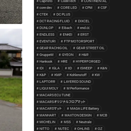
Capristo
CodeTech
CONTINENTAL
core dev
CORE LED
CPM
CSF
CTEK
DC PLUS
DCT RACING FLUID
DIXCEL
DUNLOP
Eibach
end.㏄
ENDLESS
ENKEI
ERST
EVENTURI
FTP MOTORSPORT
GEAR RACHIG OIL
GEAR STREET OIL
GruppeM
GYEON
H&R
Hankook
HRE
HYPERFORGED
IDI
IGLA
IID
ISWEEP
K&N
K&P
KMP
Kohlenstoff
KW
LAPTORR
LAYERED SOUND
LIQUI MOLY
M Performance
MACARS ECU TUNE
MACARSオリジナルフロアマット
MACARSマット
MAGA LIFE Battery
MANHART
MAXTON DESIGN
MCB
MICHELIN
MSS
Neutrale
NITTO
NUTEC
OHLINS
OZ