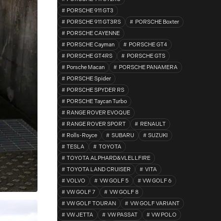
PORSCHE 911 GT3
PORSCHE 911 GT3RS
PORSCHE Boxter
PORSCHE CAYENNE
PORSCHE Cayman
PORSCHE GT4
PORSCHE GT4RS
PORSCHE GTS
Porsche Macan
PORSCHE PANAMERA
PORSCHE Spider
PORSCHE SPYDER RS
PORSCHE Taycan Turbo
RANGE ROVER EVOQUE
RANGE ROVER SPORT
RENAULT
Rolls-Royce
SUBARU
SUZUKI
TESLA
TOYOTA
TOYOTA ALPHARD&VLELLFIRE
TOYOTA LAND CRUISER
VITA
VOLVO
VW GOLF 5
VW GOLF 6
VW GOLF 7
VW GOLF 8
VW GOLF TOURAN
VW GOLF VARIANT
VW JETTA
VW PASSAT
VW POLO