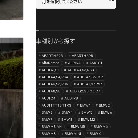
車種別から探す
ABARTH 595
ABARTH 695
AlfaRomeo
ALPINA
AMG GT
AUDI A1,S1
AUDI A3,S3,RS3
AUDI A4,S4,RS4
AUDI A5,S5,RS5
AUDI A6,S6,RS6
AUDI A7,S7,RS7
AUDI A8,S8
AUDI Q2,Q3,Q5,Q7
AUDI Q4
AUDI R8
AUDI TT,TTS,TTRS
BMW 1
BMW 2
BMW 3
BMW 4
BMW 5
BMW 6
BMW 7
BMW 8
BMW M2
BMW M3,M4
BMW M5
BMW M6
BMW M8
BMW MINI
BMW X