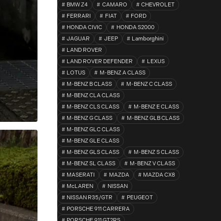
BMW Z4
CAMARO
CHEVROLET
FERRARI
FIAT
FORD
HONDA CIVIC
HONDA S2000
JAGUAR
JEEP
Lamborghini
LAND ROVER
LAND ROVER DEFENDER
LEXUS
LOTUS
M-BENZ A CLASS
M-BENZ B CLASS
M-BENZ C CLASS
M-BENZ CLA CLASS
M-BENZ CLS CLASS
M-BENZ E CLASS
M-BENZ G CLASS
M-BENZ GLB CLASS
M-BENZ GLC CLASS
M-BENZ GLE CLASS
M-BENZ GLS CLASS
M-BENZ S CLASS
M-BENZ SL CLASS
M-BENZ V CLASS
MASERATI
MAZDA
MAZDA CX8
McLAREN
NISSAN
NISSAN R35/GTR
PEUGEOT
PORSCHE 911 CARRERA
PORSCHE 911 GT2RS