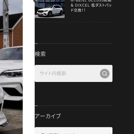
M-BENZ GLC63S前期
＆ DIXCEL 低ダストパッ
ド交換！！
検索
アーカイブ