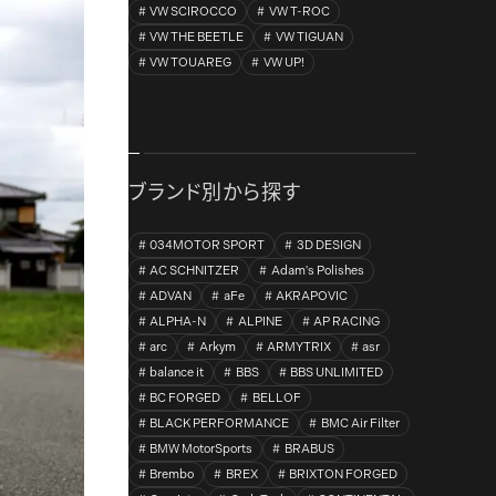
VW SCIROCCO
VW T-ROC
VW THE BEETLE
VW TIGUAN
VW TOUAREG
VW UP!
ブランド別から探す
034MOTOR SPORT
3D DESIGN
AC SCHNITZER
Adam's Polishes
ADVAN
aFe
AKRAPOVIC
ALPHA-N
ALPINE
AP RACING
arc
Arkym
ARMYTRIX
asr
balance it
BBS
BBS UNLIMITED
BC FORGED
BELLOF
BLACK PERFORMANCE
BMC Air Filter
BMW MotorSports
BRABUS
Brembo
BREX
BRIXTON FORGED