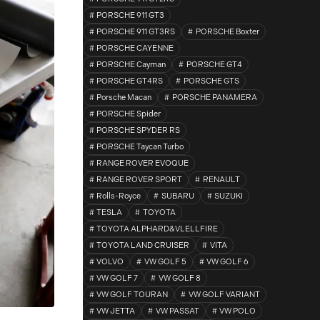
PORSCHE 911 GT3
PORSCHE 911 GT3RS
PORSCHE Boxter
PORSCHE CAYENNE
PORSCHE Cayman
PORSCHE GT4
PORSCHE GT4RS
PORSCHE GTS
Porsche Macan
PORSCHE PANAMERA
PORSCHE Spider
PORSCHE SPYDER RS
PORSCHE Taycan Turbo
RANGE ROVER EVOQUE
RANGE ROVER SPORT
RENAULT
Rolls-Royce
SUBARU
SUZUKI
TESLA
TOYOTA
TOYOTA ALPHARD&VLELLFIRE
TOYOTA LAND CRUISER
VITA
VOLVO
VW GOLF 5
VW GOLF 6
VW GOLF 7
VW GOLF 8
VW GOLF TOURAN
VW GOLF VARIANT
VW JETTA
VW PASSAT
VW POLO