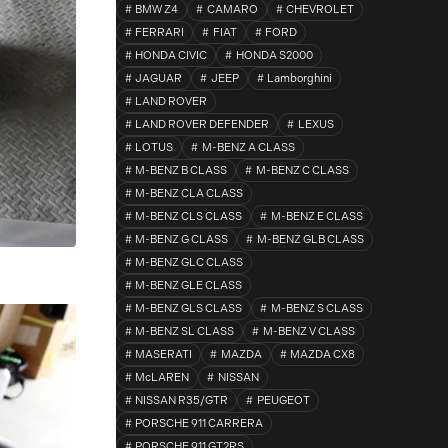
BMW Z4
CAMARO
CHEVROLET
FERRARI
FIAT
FORD
HONDA CIVIC
HONDA S2000
JAGUAR
JEEP
Lamborghini
LAND ROVER
LAND ROVER DEFENDER
LEXUS
LOTUS
M-BENZ A CLASS
M-BENZ B CLASS
M-BENZ C CLASS
M-BENZ CLA CLASS
M-BENZ CLS CLASS
M-BENZ E CLASS
M-BENZ G CLASS
M-BENZ GLB CLASS
M-BENZ GLC CLASS
M-BENZ GLE CLASS
M-BENZ GLS CLASS
M-BENZ S CLASS
M-BENZ SL CLASS
M-BENZ V CLASS
MASERATI
MAZDA
MAZDA CX8
McLAREN
NISSAN
NISSAN R35/GTR
PEUGEOT
PORSCHE 911 CARRERA
PORSCHE 911 GT2RS