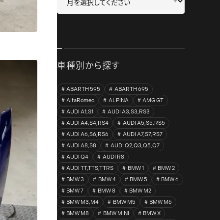
車種別から探す
ABARTH 595
ABARTH 695
AlfaRomeo
ALPINA
AMG GT
AUDI A1,S1
AUDI A3,S3,RS3
AUDI A4,S4,RS4
AUDI A5,S5,RS5
AUDI A6,S6,RS6
AUDI A7,S7,RS7
AUDI A8,S8
AUDI Q2,Q3,Q5,Q7
AUDI Q4
AUDI R8
AUDI TT,TTS,TTRS
BMW 1
BMW 2
BMW 3
BMW 4
BMW 5
BMW 6
BMW 7
BMW 8
BMW M2
BMW M3,M4
BMW M5
BMW M6
BMW M8
BMW MINI
BMW X