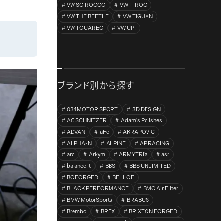
VW SCIROCCO
VW T-ROC
VW THE BEETLE
VW TIGUAN
VW TOUAREG
VW UP!
ブランド別から探す
034MOTOR SPORT
3D DESIGN
AC SCHNITZER
Adam's Polishes
ADVAN
aFe
AKRAPOVIC
ALPHA-N
ALPINE
AP RACING
arc
Arkym
ARMYTRIX
asr
balance it
BBS
BBS UNLIMITED
BC FORGED
BELLOF
BLACK PERFORMANCE
BMC Air Filter
BMW MotorSports
BRABUS
Brembo
BREX
BRIXTON FORGED