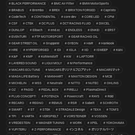
BLACK PERFORMANCE
BMC Air Filter
BMW MotorSports
BRABUS
Brembo
BREX
BRIXTON FORGED
Capristo
CodeTech
CONTINENTAL
core dev
CORE LED
CPM
CSF
CTEK
DC PLUS
DCT RACING FLUID
DIXCEL
DUNLOP
Eibach
end.㏄
ENDLESS
ENKEI
ERST
EVENTURI
FTP MOTORSPORT
GEAR RACHIG OIL
GEAR STREET OIL
GruppeM
GYEON
H&R
Hankook
HRE
HYPERFORGED
IDI
IGLA
IID
ISWEEP
K&N
K&P
KMP
Kohlenstoff
KW
LAPTORR
LAYERED SOUND
LIQUI MOLY
M Performance
MACARS ECU TUNE
MACARSオリジナルフロアマット
MACARSマット
MAGA LIFE Battery
MANHART
MAXTON DESIGN
MCB
MICHELIN
MSS
Neutrale
NITTO
NUTEC
OHLINS
OZ
PAGID
PEDAL BOX
PIRELLI
PlasmaDirect
PLUG CONCEPT!
POTENZA
Powercraft
RAYS
Rdd
RECARO
REGNO
REMUS
RSR
Sabelt
SCHROTH
SMART
ST
STEK
STRADALE Design
TEXA
TOM’S
TPI
VARTA
VERSPIELT
VORSTEINER
VOSSEN
VREDESTEIN
WAGNER TUNING
WORK
XPEL
YOKOHAMA
YUPITERU
Z-PERFORMANCE
インコネル
オリジナルパーツ