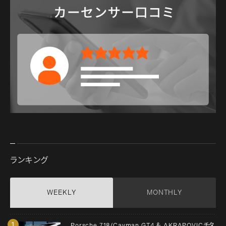
ランキング
WEEKLY
MONTHLY
Porsche 718/Cayman GT4 ＆ AKRAPOVICチタ