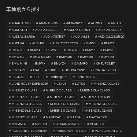
車種別から探す
ABARTH 595
ABARTH 695
AlfaRomeo
ALPINA
AMG GT
AUDI A1,S1
AUDI A3,S3,RS3
AUDI A4,S4,RS4
AUDI A5,S5,RS5
AUDI A6,S6,RS6
AUDI A7,S7,RS7
AUDI A8,S8
AUDI Q2,Q3,Q5,Q7
AUDI Q4
AUDI R8
AUDI TT,TTS,TTRS
BMW 1
BMW 2
BMW 3
BMW 4
BMW 5
BMW 6
BMW 7
BMW 8
BMW M2
BMW M3,M4
BMW M5
BMW M6
BMW M8
BMW MINI
BMW X
BMW Z4
CAMARO
CHEVROLET
FERRARI
FIAT
FORD
HONDA CIVIC
HONDA S2000
JAGUAR
JEEP
Lamborghini
LAND ROVER
LAND ROVER DEFENDER
LEXUS
LOTUS
M-BENZ A CLASS
M-BENZ B CLASS
M-BENZ C CLASS
M-BENZ CLA CLASS
M-BENZ CLS CLASS
M-BENZ E CLASS
M-BENZ G CLASS
M-BENZ GLB CLASS
M-BENZ GLC CLASS
M-BENZ GLE CLASS
M-BENZ GLS CLASS
M-BENZ S CLASS
M-BENZ SL CLASS
M-BENZ V CLASS
MASERATI
MAZDA
MAZDA CX8
McLAREN
NISSAN
NISSAN R35/GTR
PEUGEOT
PORSCHE 911 CARRERA
PORSCHE 911 GT2RS
PORSCHE 911 GT3