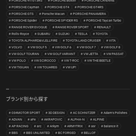
PORSCHE 911 GT3RS
PORSCHE Boxter
PORSCHE CAYENNE
PORSCHE Cayman
PORSCHE GT4
PORSCHE GT4RS
PORSCHE GTS
Porsche Macan
PORSCHE PANAMERA
PORSCHE Spider
PORSCHE SPYDER RS
PORSCHE Taycan Turbo
RANGE ROVER EVOQUE
RANGE ROVER SPORT
RENAULT
Rolls-Royce
SUBARU
SUZUKI
TESLA
TOYOTA
TOYOTA ALPHARD&VLELLFIRE
TOYOTA LAND CRUISER
VITA
VOLVO
VW GOLF 5
VW GOLF 6
VW GOLF 7
VW GOLF 8
VW GOLF TOURAN
VW GOLF VARIANT
VW JETTA
VW PASSAT
VW POLO
VW SCIROCCO
VW T-ROC
VW THE BEETLE
VW TIGUAN
VW TOUAREG
VW UP!
ブランド別から探す
034MOTOR SPORT
3D DESIGN
AC SCHNITZER
Adam's Polishes
ADVAN
aFe
AKRAPOVIC
ALPHA-N
ALPINE
AP RACING
arc
Arkym
ARMYTRIX
asr
balance it
BBS
BBS UNLIMITED
BC FORGED
BELLOF