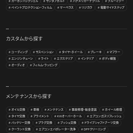
カーボンバックシェル
サンダアボルト
パナメリカーナグリル
ブルーミラー
ペイントプロテクション・フィルム
マーベラス
リジカラ
電動サイドステップ
カスタムから探す
コーディング
サスペンション
タイヤ・ホイール
ブレーキ
マフラー
エンジンチューン
ライト
エクステリア
インテリア
ボディ補強
オーディオ
フィルム・ラッピング
メンテナンスから探す
オイル交換
車検
メンテナンス
事故修理・板金塗装
ホイール修理
タイヤ交換
アライメント
KWオーバーホール
エアコンガスリフレッシュ
バッテリー交換
プラグ交換
ブッシュ交換
ドライブシャフトブーツ交換
クーラント交換
エアコンエバポレーター洗浄
DPFクリーニング