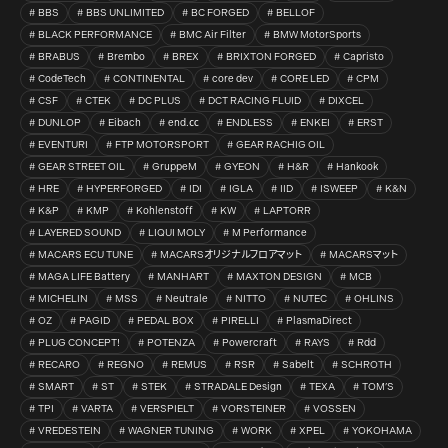
BBS
BBS UNLIMITED
BC FORGED
BELLOF
BLACK PERFORMANCE
BMC Air Filter
BMW MotorSports
BRABUS
Brembo
BREX
BRIXTON FORGED
Capristo
CodeTech
CONTINENTAL
core dev
CORE LED
CPM
CSF
CTEK
DC PLUS
DCT RACING FLUID
DIXCEL
DUNLOP
Eibach
end.㏄
ENDLESS
ENKEI
ERST
EVENTURI
FTP MOTORSPORT
GEAR RACHIG OIL
GEAR STREET OIL
GruppeM
GYEON
H&R
Hankook
HRE
HYPERFORGED
IDI
IGLA
IID
ISWEEP
K&N
K&P
KMP
Kohlenstoff
KW
LAPTORR
LAYERED SOUND
LIQUI MOLY
M Performance
MACARS ECU TUNE
MACARSオリジナルフロアマット
MACARSマット
MAGA LIFE Battery
MANHART
MAXTON DESIGN
MCB
MICHELIN
MSS
Neutrale
NITTO
NUTEC
OHLINS
OZ
PAGID
PEDAL BOX
PIRELLI
PlasmaDirect
PLUG CONCEPT!
POTENZA
Powercraft
RAYS
Rdd
RECARO
REGNO
REMUS
RSR
Sabelt
SCHROTH
SMART
ST
STEK
STRADALE Design
TEXA
TOM’S
TPI
VARTA
VERSPIELT
VORSTEINER
VOSSEN
VREDESTEIN
WAGNER TUNING
WORK
XPEL
YOKOHAMA