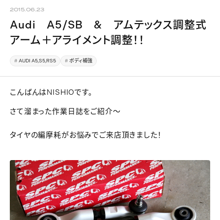
2015.06.23
Audi A5/SB & アムテックス調整式
アーム＋アライメント調整！！
AUDI A5,S5,RS5
ボディ補強
こんばんはNISHIOです。
さて溜まった作業日誌をご紹介～
タイヤの編摩耗がお悩みでご来店頂きました！