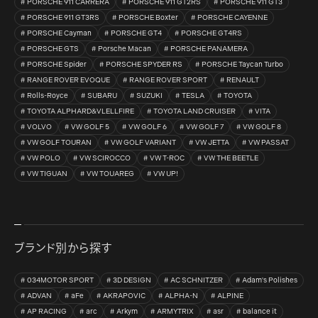
PORSCHE 911 CARRERA
PORSCHE 911 GT2RS
PORSCHE 911 GT3
PORSCHE 911 GT3RS
PORSCHE Boxter
PORSCHE CAYENNE
PORSCHE Cayman
PORSCHE GT4
PORSCHE GT4RS
PORSCHE GTS
Porsche Macan
PORSCHE PANAMERA
PORSCHE Spider
PORSCHE SPYDER RS
PORSCHE Taycan Turbo
RANGE ROVER EVOQUE
RANGE ROVER SPORT
RENAULT
Rolls-Royce
SUBARU
SUZUKI
TESLA
TOYOTA
TOYOTA ALPHARD&VLELLFIRE
TOYOTA LAND CRUISER
VITA
VOLVO
VW GOLF 5
VW GOLF 6
VW GOLF 7
VW GOLF 8
VW GOLF TOURAN
VW GOLF VARIANT
VW JETTA
VW PASSAT
VW POLO
VW SCIROCCO
VW T-ROC
VW THE BEETLE
VW TIGUAN
VW TOUAREG
VW UP!
ブランド別から探す
034MOTOR SPORT
3D DESIGN
AC SCHNITZER
Adam's Polishes
ADVAN
aFe
AKRAPOVIC
ALPHA-N
ALPINE
AP RACING
arc
Arkym
ARMYTRIX
asr
balance it