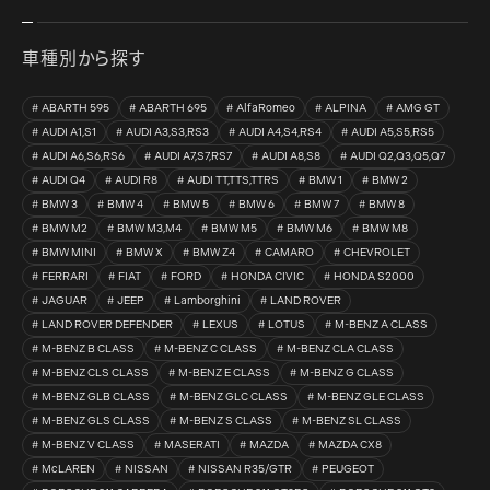
車種別から探す
ABARTH 595
ABARTH 695
AlfaRomeo
ALPINA
AMG GT
AUDI A1,S1
AUDI A3,S3,RS3
AUDI A4,S4,RS4
AUDI A5,S5,RS5
AUDI A6,S6,RS6
AUDI A7,S7,RS7
AUDI A8,S8
AUDI Q2,Q3,Q5,Q7
AUDI Q4
AUDI R8
AUDI TT,TTS,TTRS
BMW 1
BMW 2
BMW 3
BMW 4
BMW 5
BMW 6
BMW 7
BMW 8
BMW M2
BMW M3,M4
BMW M5
BMW M6
BMW M8
BMW MINI
BMW X
BMW Z4
CAMARO
CHEVROLET
FERRARI
FIAT
FORD
HONDA CIVIC
HONDA S2000
JAGUAR
JEEP
Lamborghini
LAND ROVER
LAND ROVER DEFENDER
LEXUS
LOTUS
M-BENZ A CLASS
M-BENZ B CLASS
M-BENZ C CLASS
M-BENZ CLA CLASS
M-BENZ CLS CLASS
M-BENZ E CLASS
M-BENZ G CLASS
M-BENZ GLB CLASS
M-BENZ GLC CLASS
M-BENZ GLE CLASS
M-BENZ GLS CLASS
M-BENZ S CLASS
M-BENZ SL CLASS
M-BENZ V CLASS
MASERATI
MAZDA
MAZDA CX8
McLAREN
NISSAN
NISSAN R35/GTR
PEUGEOT