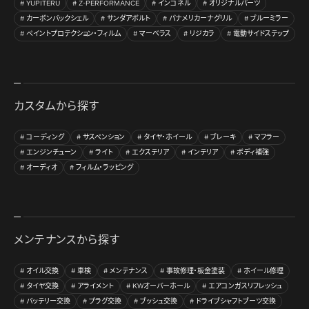
YUPITERU
Z-PERFORMANCE
インコネル
オリジナルパーツ
カーボンバックシェル
サンダアボルト
パナメリカーナグリル
ブルーミラー
ペイントプロテクション・フィルム
マーベラス
リジカラ
電動サイドステップ
カスタムから探す
コーディング
サスペンション
タイヤ・ホイール
ブレーキ
マフラー
エンジンチューン
ライト
エクステリア
インテリア
ボディ補強
オーディオ
フィルム・ラッピング
メンテナンスから探す
オイル交換
車検
メンテナンス
事故修理・板金塗装
ホイール修理
タイヤ交換
アライメント
KWオーバーホール
エアコンガスリフレッシュ
バッテリー交換
プラグ交換
ブッシュ交換
ドライブシャフトブーツ交換