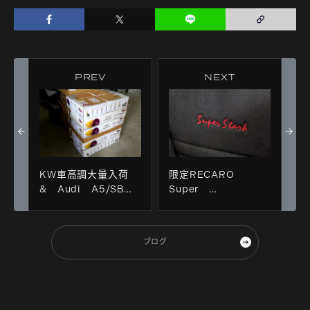
PREV
NEXT
KW車高調大量入荷
限定RECARO
& Audi A5/SB＋
Super
V-3＋CPM＋ブルーミ
Stark ”NU"入荷！！
ラー！！
ブログ