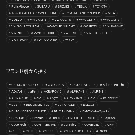
Rolls-Royce
SUBARU
SUZUKI
TESLA
TOYOTA
TOYOTA ALPHARD&VLELLFIRE
TOYOTA LAND CRUISER
VITA
VOLVO
VW GOLF 5
VW GOLF 6
VW GOLF 7
VW GOLF 8
VW GOLF TOURAN
VW GOLF VARIANT
VW JETTA
VW PASSAT
VW POLO
VW SCIROCCO
VW T-ROC
VW THE BEETLE
VW TIGUAN
VW TOUAREG
VW UP!
ブランド別から探す
034MOTOR SPORT
3D DESIGN
AC SCHNITZER
Adam's Polishes
ADVAN
aFe
AKRAPOVIC
ALPHA-N
ALPINE
AP RACING
arc
Arkym
ARMYTRIX
asr
balance it
BBS
BBS UNLIMITED
BC FORGED
BELLOF
BLACK PERFORMANCE
BMC Air Filter
BMW MotorSports
BRABUS
Brembo
BREX
BRIXTON FORGED
Capristo
CodeTech
CONTINENTAL
core dev
CORE LED
CPM
CSF
CTEK
DC PLUS
DCT RACING FLUID
DIXCEL