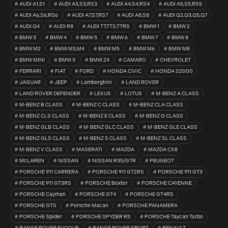
AUDI A1,S1
AUDI A3,S3,RS3
AUDI A4,S4,RS4
AUDI A5,S5,RS5
AUDI A6,S6,RS6
AUDI A7,S7,RS7
AUDI A8,S8
AUDI Q2,Q3,Q5,Q7
AUDI Q4
AUDI R8
AUDI TT,TTS,TTRS
BMW 1
BMW 2
BMW 3
BMW 4
BMW 5
BMW 6
BMW 7
BMW 8
BMW M2
BMW M3,M4
BMW M5
BMW M6
BMW M8
BMW MINI
BMW X
BMW Z4
CAMARO
CHEVROLET
FERRARI
FIAT
FORD
HONDA CIVIC
HONDA S2000
JAGUAR
JEEP
Lamborghini
LAND ROVER
LAND ROVER DEFENDER
LEXUS
LOTUS
M-BENZ A CLASS
M-BENZ B CLASS
M-BENZ C CLASS
M-BENZ CLA CLASS
M-BENZ CLS CLASS
M-BENZ E CLASS
M-BENZ G CLASS
M-BENZ GLB CLASS
M-BENZ GLC CLASS
M-BENZ GLE CLASS
M-BENZ GLS CLASS
M-BENZ S CLASS
M-BENZ SL CLASS
M-BENZ V CLASS
MASERATI
MAZDA
MAZDA CX8
McLAREN
NISSAN
NISSAN R35/GTR
PEUGEOT
PORSCHE 911 CARRERA
PORSCHE 911 GT2RS
PORSCHE 911 GT3
PORSCHE 911 GT3RS
PORSCHE Boxter
PORSCHE CAYENNE
PORSCHE Cayman
PORSCHE GT4
PORSCHE GT4RS
PORSCHE GTS
Porsche Macan
PORSCHE PANAMERA
PORSCHE Spider
PORSCHE SPYDER RS
PORSCHE Taycan Turbo
RANGE ROVER EVOQUE
RANGE ROVER SPORT
RENAULT