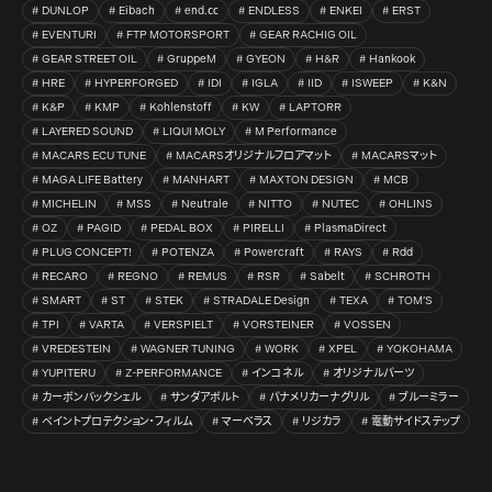
DUNLOP
Eibach
end.㏄
ENDLESS
ENKEI
ERST
EVENTURI
FTP MOTORSPORT
GEAR RACHIG OIL
GEAR STREET OIL
GruppeM
GYEON
H&R
Hankook
HRE
HYPERFORGED
IDI
IGLA
IID
ISWEEP
K&N
K&P
KMP
Kohlenstoff
KW
LAPTORR
LAYERED SOUND
LIQUI MOLY
M Performance
MACARS ECU TUNE
MACARSオリジナルフロアマット
MACARSマット
MAGA LIFE Battery
MANHART
MAXTON DESIGN
MCB
MICHELIN
MSS
Neutrale
NITTO
NUTEC
OHLINS
OZ
PAGID
PEDAL BOX
PIRELLI
PlasmaDirect
PLUG CONCEPT!
POTENZA
Powercraft
RAYS
Rdd
RECARO
REGNO
REMUS
RSR
Sabelt
SCHROTH
SMART
ST
STEK
STRADALE Design
TEXA
TOM’S
TPI
VARTA
VERSPIELT
VORSTEINER
VOSSEN
VREDESTEIN
WAGNER TUNING
WORK
XPEL
YOKOHAMA
YUPITERU
Z-PERFORMANCE
インコネル
オリジナルパーツ
カーボンバックシェル
サンダアボルト
パナメリカーナグリル
ブルーミラー
ペイントプロテクション・フィルム
マーベラス
リジカラ
電動サイドステップ