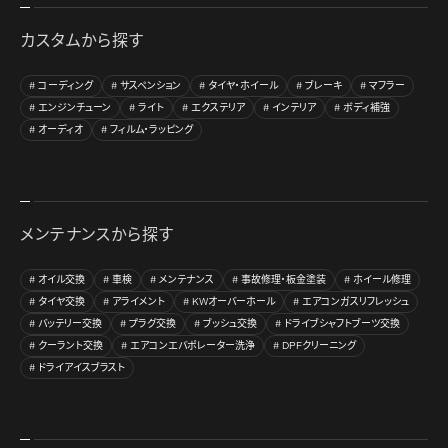
カスタムから探す
コーディング
サスペンション
タイヤ・ホイール
ブレーキ
マフラー
エンジンチューン
ライト
エクステリア
インテリア
ボディ補強
オーディオ
フィルム・ラッピング
メンテナンスから探す
オイル交換
車検
メンテナンス
事故修理・板金塗装
ホイール修理
タイヤ交換
アライメント
KWオーバーホール
エアコンガスリフレッシュ
バッテリー交換
プラグ交換
ブッシュ交換
ドライブシャフトブーツ交換
クーラント交換
エアコンエバポレーター洗浄
DPFクリーニング
ドライアイスブラスト