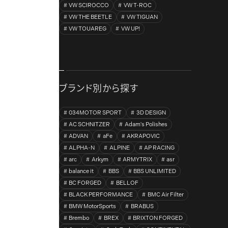
VW SCIROCCO
VW T-ROC
VW THE BEETLE
VW TIGUAN
VW TOUAREG
VW UP!
ブランド別から探す
034MOTOR SPORT
3D DESIGN
AC SCHNITZER
Adam's Polishes
ADVAN
aFe
AKRAPOVIC
ALPHA-N
ALPINE
AP RACING
arc
Arkym
ARMYTRIX
asr
balance it
BBS
BBS UNLIMITED
BC FORGED
BELLOF
BLACK PERFORMANCE
BMC Air Filter
BMW MotorSports
BRABUS
Brembo
BREX
BRIXTON FORGED