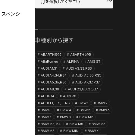
サスペンシ
車種別から探す
ABARTH 595
ABARTH 695
AlfaRomeo
ALPINA
AMG GT
AUDI A1,S1
AUDI A3,S3,RS3
AUDI A4,S4,RS4
AUDI A5,S5,RS5
AUDI A6,S6,RS6
AUDI A7,S7,RS7
AUDI A8,S8
AUDI Q2,Q3,Q5,Q7
AUDI Q4
AUDI R8
AUDI TT,TTS,TTRS
BMW 1
BMW 2
BMW 3
BMW 4
BMW 5
BMW 6
BMW 7
BMW 8
BMW M2
BMW M3,M4
BMW M5
BMW M6
BMW M8
BMW MINI
BMW X