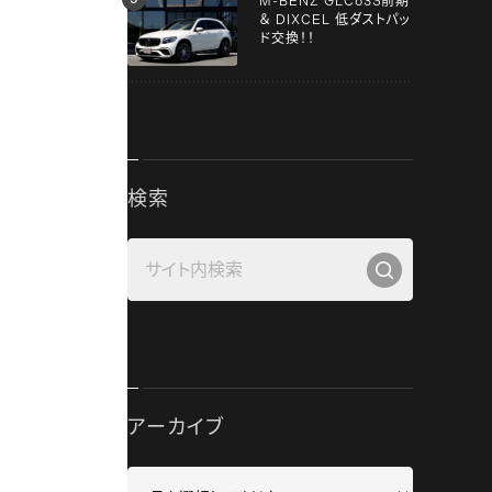
M-BENZ GLC63S前期
＆ DIXCEL 低ダストパッ
ド交換！！
検索
アーカイブ