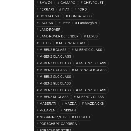
BMW Z4
CAMARO
CHEVROLET
FERRARI
FIAT
FORD
HONDA CIVIC
HONDA S2000
JAGUAR
JEEP
Lamborghini
LAND ROVER
LAND ROVER DEFENDER
LEXUS
LOTUS
M-BENZ A CLASS
M-BENZ B CLASS
M-BENZ C CLASS
M-BENZ CLA CLASS
M-BENZ CLS CLASS
M-BENZ E CLASS
M-BENZ G CLASS
M-BENZ GLB CLASS
M-BENZ GLC CLASS
M-BENZ GLE CLASS
M-BENZ GLS CLASS
M-BENZ S CLASS
M-BENZ SL CLASS
M-BENZ V CLASS
MASERATI
MAZDA
MAZDA CX8
McLAREN
NISSAN
NISSAN R35/GTR
PEUGEOT
PORSCHE 911 CARRERA
PORSCHE 911 GT2RS