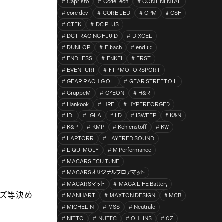
Capristo
CodeTech
CONTINENTAL
core dev
CORE LED
CPM
CSF
CTEK
DC PLUS
DCT RACING FLUID
DIXCEL
DUNLOP
Eibach
end.㏄
ENDLESS
ENKEI
ERST
EVENTURI
FTP MOTORSPORT
GEAR RACHIG OIL
GEAR STREET OIL
GruppeM
GYEON
H&R
Hankook
HRE
HYPERFORGED
IDI
IGLA
IID
ISWEEP
K&N
K&P
KMP
Kohlenstoff
KW
LAPTORR
LAYERED SOUND
LIQUI MOLY
M Performance
MACARS ECU TUNE
MACARSオリジナルフロアマット
MACARSマット
MAGA LIFE Battery
イズ等決め
MANHART
MAXTON DESIGN
MCB
MICHELIN
MSS
Neutrale
NITTO
NUTEC
OHLINS
OZ