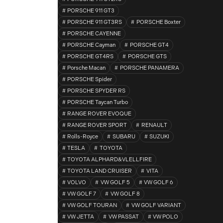
PORSCHE 911 GT3
PORSCHE 911 GT3RS
PORSCHE Boxter
PORSCHE CAYENNE
PORSCHE Cayman
PORSCHE GT4
PORSCHE GT4RS
PORSCHE GTS
Porsche Macan
PORSCHE PANAMERA
PORSCHE Spider
PORSCHE SPYDER RS
PORSCHE Taycan Turbo
RANGE ROVER EVOQUE
RANGE ROVER SPORT
RENAULT
Rolls-Royce
SUBARU
SUZUKI
TESLA
TOYOTA
TOYOTA ALPHARD&VLELLFIRE
TOYOTA LAND CRUISER
VITA
VOLVO
VW GOLF 5
VW GOLF 6
VW GOLF 7
VW GOLF 8
VW GOLF TOURAN
VW GOLF VARIANT
VW JETTA
VW PASSAT
VW POLO