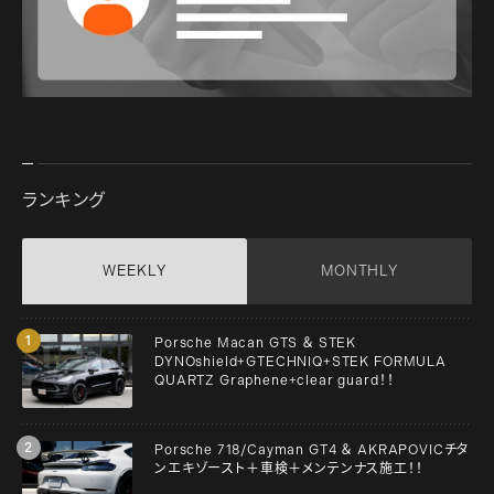
ランキング
WEEKLY
MONTHLY
Porsche Macan GTS ＆ STEK
DYNOshield+GTECHNIQ+STEK FORMULA
QUARTZ Graphene+clear guard！！
Porsche 718/Cayman GT4 ＆ AKRAPOVICチタ
ンエキゾースト＋車検＋メンテンナス施工！！