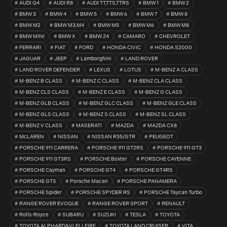
AUDI Q4
AUDI R8
AUDI TT,TTS,TTRS
BMW 1
BMW 2
BMW 3
BMW 4
BMW 5
BMW 6
BMW 7
BMW 8
BMW M2
BMW M3,M4
BMW M5
BMW M6
BMW M8
BMW MINI
BMW X
BMW Z4
CAMARO
CHEVROLET
FERRARI
FIAT
FORD
HONDA CIVIC
HONDA S2000
JAGUAR
JEEP
Lamborghini
LAND ROVER
LAND ROVER DEFENDER
LEXUS
LOTUS
M-BENZ A CLASS
M-BENZ B CLASS
M-BENZ C CLASS
M-BENZ CLA CLASS
M-BENZ CLS CLASS
M-BENZ E CLASS
M-BENZ G CLASS
M-BENZ GLB CLASS
M-BENZ GLC CLASS
M-BENZ GLE CLASS
M-BENZ GLS CLASS
M-BENZ S CLASS
M-BENZ SL CLASS
M-BENZ V CLASS
MASERATI
MAZDA
MAZDA CX8
McLAREN
NISSAN
NISSAN R35/GTR
PEUGEOT
PORSCHE 911 CARRERA
PORSCHE 911 GT2RS
PORSCHE 911 GT3
PORSCHE 911 GT3RS
PORSCHE Boxter
PORSCHE CAYENNE
PORSCHE Cayman
PORSCHE GT4
PORSCHE GT4RS
PORSCHE GTS
Porsche Macan
PORSCHE PANAMERA
PORSCHE Spider
PORSCHE SPYDER RS
PORSCHE Taycan Turbo
RANGE ROVER EVOQUE
RANGE ROVER SPORT
RENAULT
Rolls-Royce
SUBARU
SUZUKI
TESLA
TOYOTA
TOYOTA ALPHARD&VLELLFIRE
TOYOTA LAND CRUISER
VITA