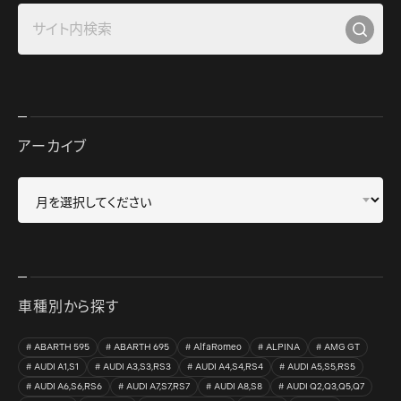
アーカイブ
車種別から探す
ABARTH 595
ABARTH 695
AlfaRomeo
ALPINA
AMG GT
AUDI A1,S1
AUDI A3,S3,RS3
AUDI A4,S4,RS4
AUDI A5,S5,RS5
AUDI A6,S6,RS6
AUDI A7,S7,RS7
AUDI A8,S8
AUDI Q2,Q3,Q5,Q7