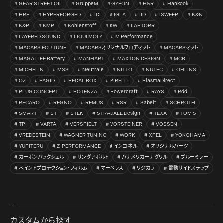
GEAR STREET OIL
GruppeM
GYEON
H&R
Hankook
HRE
HYPERFORGED
IDI
IGLA
IID
ISWEEP
K&N
K&P
KMP
Kohlenstoff
KW
LAPTORR
LAYERED SOUND
LIQUI MOLY
M Performance
MACARS ECU TUNE
MACARSオリジナルフロアマット
MACARSマット
MAGA LIFE Battery
MANHART
MAXTON DESIGN
MCB
MICHELIN
MSS
Neutrale
NITTO
NUTEC
OHLINS
OZ
PAGID
PEDAL BOX
PIRELLI
PlasmaDirect
PLUG CONCEPT!
POTENZA
Powercraft
RAYS
Rdd
RECARO
REGNO
REMUS
RSR
Sabelt
SCHROTH
SMART
ST
STEK
STRADALE Design
TEXA
TOM’S
TPI
VARTA
VERSPIELT
VORSTEINER
VOSSEN
VREDESTEIN
WAGNER TUNING
WORK
XPEL
YOKOHAMA
YUPITERU
Z-PERFORMANCE
インコネル
オリジナルパーツ
カーボンバックシェル
サンダアボルト
パナメリカーナグリル
ブルーミラー
ペイントプロテクション・フィルム
マーベラス
リジカラ
電動サイドステップ
カスタムから探す