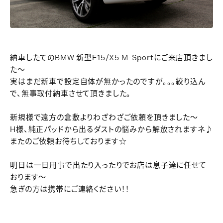
納車したてのBMW 新型F15/X5 M-Sportにご来店頂きまし
た～
実はまだ新車で設定自体が無かったのですが。。。絞り込ん
で、無事取付納車させて頂きました。
新規様で遠方の倉敷よりわざわざご依頼を頂きました～
H様、純正パッドから出るダストの悩みから解放されますネ♪
またのご依頼お待ちしております☆
明日は一日用事で出たり入ったりでお店は息子達に任せて
おります～
急ぎの方は携帯にご連絡ください！！