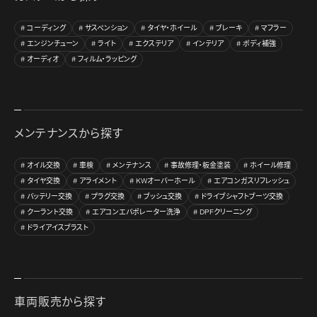
コーディング
サスペンション
タイヤ・ホイール
ブレーキ
マフラー
エンジンチューン
ライト
エクステリア
インテリア
ボディ補強
オーディオ
フィルム・ラッピング
メンテナンスから探す
オイル交換
車検
メンテナンス
事故修理・板金塗装
ホイール修理
タイヤ交換
アライメント
KWオーバーホール
エアコンガスリフレッシュ
バッテリー交換
プラグ交換
ブッシュ交換
ドライブシャフトブーツ交換
クーラント交換
エアコンエバポレーター洗浄
DPFクリーニング
ドライアイスブラスト
車両販売から探す