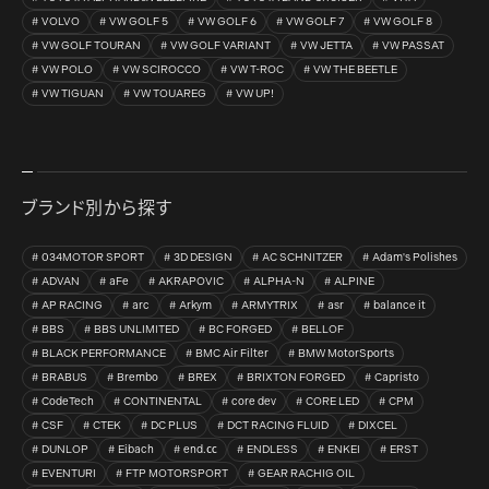
VOLVO
VW GOLF 5
VW GOLF 6
VW GOLF 7
VW GOLF 8
VW GOLF TOURAN
VW GOLF VARIANT
VW JETTA
VW PASSAT
VW POLO
VW SCIROCCO
VW T-ROC
VW THE BEETLE
VW TIGUAN
VW TOUAREG
VW UP!
ブランド別から探す
034MOTOR SPORT
3D DESIGN
AC SCHNITZER
Adam's Polishes
ADVAN
aFe
AKRAPOVIC
ALPHA-N
ALPINE
AP RACING
arc
Arkym
ARMYTRIX
asr
balance it
BBS
BBS UNLIMITED
BC FORGED
BELLOF
BLACK PERFORMANCE
BMC Air Filter
BMW MotorSports
BRABUS
Brembo
BREX
BRIXTON FORGED
Capristo
CodeTech
CONTINENTAL
core dev
CORE LED
CPM
CSF
CTEK
DC PLUS
DCT RACING FLUID
DIXCEL
DUNLOP
Eibach
end.㏄
ENDLESS
ENKEI
ERST
EVENTURI
FTP MOTORSPORT
GEAR RACHIG OIL