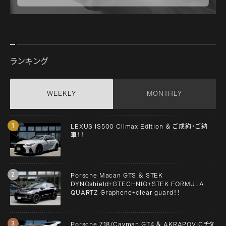
ランキング
WEEKLY
MONTHLY
LEXUS IS500 Climax Edition ＆ ご成約・ご納
車！！
Porsche Macan GTS ＆ STEK
DYNOshield+GTECHNIQ+STEK FORMULA
QUARTZ Graphene+clear guard！！
Porsche 718/Cayman GT4 ＆ AKRAPOVICチタ