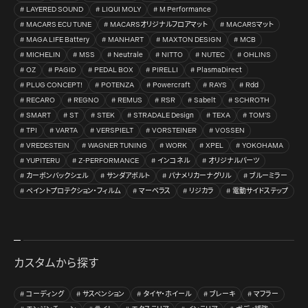
LAYERED SOUND
LIQUI MOLY
M Performance
MACARS ECU TUNE
MACARSオリジナルフロアマット
MACARSマット
MAGA LIFE Battery
MANHART
MAXTON DESIGN
MCB
MICHELIN
MSS
Neutrale
NITTO
NUTEC
OHLINS
OZ
PAGID
PEDAL BOX
PIRELLI
PlasmaDirect
PLUG CONCEPT!
POTENZA
Powercraft
RAYS
Rdd
RECARO
REGNO
REMUS
RSR
Sabelt
SCHROTH
SMART
ST
STEK
STRADALE Design
TEXA
TOM’S
TPI
VARTA
VERSPIELT
VORSTEINER
VOSSEN
VREDESTEIN
WAGNER TUNING
WORK
XPEL
YOKOHAMA
YUPITERU
Z-PERFORMANCE
インコネル
オリジナルパーツ
カーボンバックシェル
サンダアボルト
パナメリカーナグリル
ブルーミラー
ペイントプロテクション・フィルム
マーベラス
リジカラ
電動サイドステップ
カスタムから探す
コーディング
サスペンション
タイヤ・ホイール
ブレーキ
マフラー