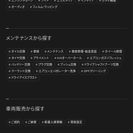
エンジンチューン
ライト
エクステリア
インテリア
ボディ補強
オーディオ
フィルム・ラッピング
メンテナンスから探す
オイル交換
車検
メンテナンス
事故修理・板金塗装
ホイール修理
タイヤ交換
アライメント
KWオーバーホール
エアコンガスリフレッシュ
バッテリー交換
プラグ交換
ブッシュ交換
ドライブシャフトブーツ交換
クーラント交換
エアコンエバポレーター洗浄
DPFクリーニング
ドライアイスブラスト
車両販売から探す
ご成約
ご納車
新着入庫車輌
買取査定