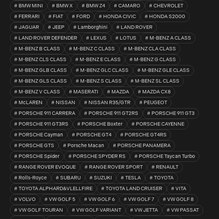
BMW MINI
BMW X
BMW Z4
CAMARO
CHEVROLET
FERRARI
FIAT
FORD
HONDA CIVIC
HONDA S2000
JAGUAR
JEEP
Lamborghini
LAND ROVER
LAND ROVER DEFENDER
LEXUS
LOTUS
M-BENZ A CLASS
M-BENZ B CLASS
M-BENZ C CLASS
M-BENZ CLA CLASS
M-BENZ CLS CLASS
M-BENZ E CLASS
M-BENZ G CLASS
M-BENZ GLB CLASS
M-BENZ GLC CLASS
M-BENZ GLE CLASS
M-BENZ GLS CLASS
M-BENZ S CLASS
M-BENZ SL CLASS
M-BENZ V CLASS
MASERATI
MAZDA
MAZDA CX8
McLAREN
NISSAN
NISSAN R35/GTR
PEUGEOT
PORSCHE 911 CARRERA
PORSCHE 911 GT2RS
PORSCHE 911 GT3
PORSCHE 911 GT3RS
PORSCHE Boxter
PORSCHE CAYENNE
PORSCHE Cayman
PORSCHE GT4
PORSCHE GT4RS
PORSCHE GTS
Porsche Macan
PORSCHE PANAMERA
PORSCHE Spider
PORSCHE SPYDER RS
PORSCHE Taycan Turbo
RANGE ROVER EVOQUE
RANGE ROVER SPORT
RENAULT
Rolls-Royce
SUBARU
SUZUKI
TESLA
TOYOTA
TOYOTA ALPHARD&VLELLFIRE
TOYOTA LAND CRUISER
VITA
VOLVO
VW GOLF 5
VW GOLF 6
VW GOLF 7
VW GOLF 8
VW GOLF TOURAN
VW GOLF VARIANT
VW JETTA
VW PASSAT