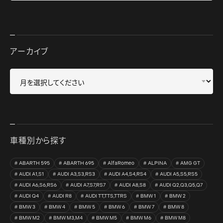
アーカイブ
車種別から探す
ABARTH 595
ABARTH 695
AlfaRomeo
ALPINA
AMG GT
AUDI A1,S1
AUDI A3,S3,RS3
AUDI A4,S4,RS4
AUDI A5,S5,RS5
AUDI A6,S6,RS6
AUDI A7,S7,RS7
AUDI A8,S8
AUDI Q2,Q3,Q5,Q7
AUDI Q4
AUDI R8
AUDI TT,TTS,TTRS
BMW 1
BMW 2
BMW 3
BMW 4
BMW 5
BMW 6
BMW 7
BMW 8
BMW M2
BMW M3,M4
BMW M5
BMW M6
BMW M8