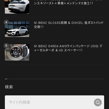
ンエキゾースト＋車検＋メンテンナス施工！！
M-BENZ GLC63S前期 ＆ DIXCEL 低ダストパッド
交換！！
M-BENZ G450d AMGラインパッケージ (ISG) デ
ィーゼルターボ ＆ iiD スペーサー！！
検索