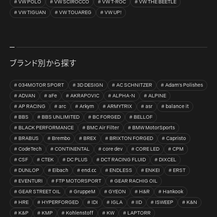
VW POLO
VW SCIROCCO
VW T-ROC
VW THE BEETLE
VW TIGUAN
VW TOUAREG
VW UP!
ブランド別から探す
034MOTOR SPORT
3D DESIGN
AC SCHNITZER
Adam's Polishes
ADVAN
aFe
AKRAPOVIC
ALPHA-N
ALPINE
AP RACING
arc
Arkym
ARMYTRIX
asr
balance it
BBS
BBS UNLIMITED
BC FORGED
BELLOF
BLACK PERFORMANCE
BMC Air Filter
BMW MotorSports
BRABUS
Brembo
BREX
BRIXTON FORGED
Capristo
CodeTech
CONTINENTAL
core dev
CORE LED
CPM
CSF
CTEK
DC PLUS
DCT RACING FLUID
DIXCEL
DUNLOP
Eibach
end.㏄
ENDLESS
ENKEI
ERST
EVENTURI
FTP MOTORSPORT
GEAR RACHIG OIL
GEAR STREET OIL
GruppeM
GYEON
H&R
Hankook
HRE
HYPERFORGED
IDI
IGLA
IID
ISWEEP
K&N
K&P
KMP
Kohlenstoff
KW
LAPTORR