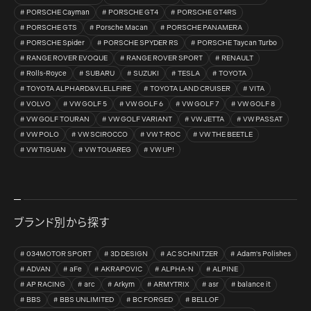
PORSCHE Cayman
PORSCHE GT4
PORSCHE GT4RS
PORSCHE GTS
Porsche Macan
PORSCHE PANAMERA
PORSCHE Spider
PORSCHE SPYDER RS
PORSCHE Taycan Turbo
RANGE ROVER EVOQUE
RANGE ROVER SPORT
RENAULT
Rolls-Royce
SUBARU
SUZUKI
TESLA
TOYOTA
TOYOTA ALPHARD&VLELLFIRE
TOYOTA LAND CRUISER
VITA
VOLVO
VW GOLF 5
VW GOLF 6
VW GOLF 7
VW GOLF 8
VW GOLF TOURAN
VW GOLF VARIANT
VW JETTA
VW PASSAT
VW POLO
VW SCIROCCO
VW T-ROC
VW THE BEETLE
VW TIGUAN
VW TOUAREG
VW UP!
ブランド別から探す
034MOTOR SPORT
3D DESIGN
AC SCHNITZER
Adam's Polishes
ADVAN
aFe
AKRAPOVIC
ALPHA-N
ALPINE
AP RACING
arc
Arkym
ARMYTRIX
asr
balance it
BBS
BBS UNLIMITED
BC FORGED
BELLOF