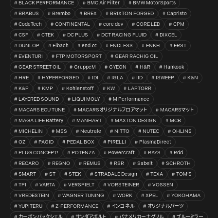
BLACK PERFORMANCE
BMC Air Filter
BMW MotorSports
BRABUS
Brembo
BREX
BRIXTON FORGED
Capristo
CodeTech
CONTINENTAL
core dev
CORE LED
CPM
CSF
CTEK
DC PLUS
DCT RACING FLUID
DIXCEL
DUNLOP
Eibach
end.㏄
ENDLESS
ENKEI
ERST
EVENTURI
FTP MOTORSPORT
GEAR RACHIG OIL
GEAR STREET OIL
GruppeM
GYEON
H&R
Hankook
HRE
HYPERFORGED
IDI
IGLA
IID
ISWEEP
K&N
K&P
KMP
Kohlenstoff
KW
LAPTORR
LAYERED SOUND
LIQUI MOLY
M Performance
MACARS ECU TUNE
MACARSオリジナルフロアマット
MACARSマット
MAGA LIFE Battery
MANHART
MAXTON DESIGN
MCB
MICHELIN
MSS
Neutrale
NITTO
NUTEC
OHLINS
OZ
PAGID
PEDAL BOX
PIRELLI
PlasmaDirect
PLUG CONCEPT!
POTENZA
Powercraft
RAYS
Rdd
RECARO
REGNO
REMUS
RSR
Sabelt
SCHROTH
SMART
ST
STEK
STRADALE Design
TEXA
TOM’S
TPI
VARTA
VERSPIELT
VORSTEINER
VOSSEN
VREDESTEIN
WAGNER TUNING
WORK
XPEL
YOKOHAMA
YUPITERU
Z-PERFORMANCE
インコネル
オリジナルパーツ
カーボンバックシェル
サンダアボルト
パナメリカーナグリル
ブルーミラー