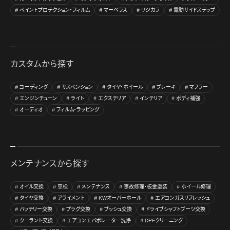
ペイントプロテクション・フィルム
マーベラス
リジカラ
電動サイドステップ
カスタムから探す
コーディング
サスペンション
タイヤ・ホイール
ブレーキ
マフラー
エンジンチューン
ライト
エクステリア
インテリア
ボディ補強
オーディオ
フィルム・ラッピング
メンテナンスから探す
オイル交換
車検
メンテナンス
事故修理・板金塗装
ホイール修理
タイヤ交換
アライメント
KWオーバーホール
エアコンガスリフレッシュ
バッテリー交換
プラグ交換
ブッシュ交換
ドライブシャフトブーツ交換
クーラント交換
エアコンエバポレーター洗浄
DPFクリーニング