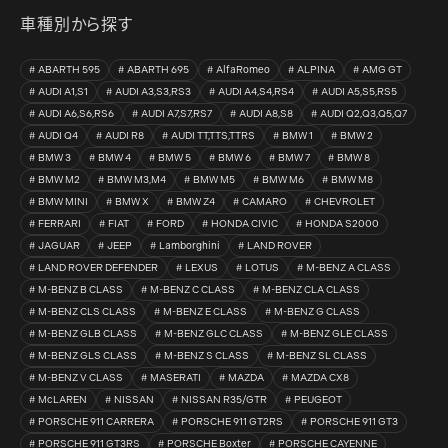
車種別から探す
ABARTH 595
ABARTH 695
AlfaRomeo
ALPINA
AMG GT
AUDI A1,S1
AUDI A3,S3,RS3
AUDI A4,S4,RS4
AUDI A5,S5,RS5
AUDI A6,S6,RS6
AUDI A7,S7,RS7
AUDI A8,S8
AUDI Q2,Q3,Q5,Q7
AUDI Q4
AUDI R8
AUDI TT,TTS,TTRS
BMW 1
BMW 2
BMW 3
BMW 4
BMW 5
BMW 6
BMW 7
BMW 8
BMW M2
BMW M3,M4
BMW M5
BMW M6
BMW M8
BMW MINI
BMW X
BMW Z4
CAMARO
CHEVROLET
FERRARI
FIAT
FORD
HONDA CIVIC
HONDA S2000
JAGUAR
JEEP
Lamborghini
LAND ROVER
LAND ROVER DEFENDER
LEXUS
LOTUS
M-BENZ A CLASS
M-BENZ B CLASS
M-BENZ C CLASS
M-BENZ CLA CLASS
M-BENZ CLS CLASS
M-BENZ E CLASS
M-BENZ G CLASS
M-BENZ GLB CLASS
M-BENZ GLC CLASS
M-BENZ GLE CLASS
M-BENZ GLS CLASS
M-BENZ S CLASS
M-BENZ SL CLASS
M-BENZ V CLASS
MASERATI
MAZDA
MAZDA CX8
McLAREN
NISSAN
NISSAN R35/GTR
PEUGEOT
PORSCHE 911 CARRERA
PORSCHE 911 GT2RS
PORSCHE 911 GT3
PORSCHE 911 GT3RS
PORSCHE Boxter
PORSCHE CAYENNE