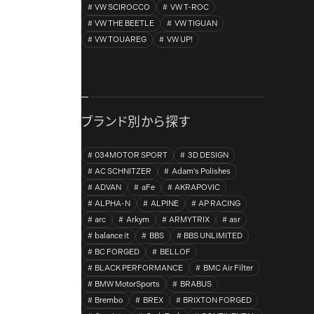
VW SCIROCCO
VW T-ROC
VW THE BEETLE
VW TIGUAN
VW TOUAREG
VW UP!
ブランド別から探す
034MOTOR SPORT
3D DESIGN
AC SCHNITZER
Adam's Polishes
ADVAN
aFe
AKRAPOVIC
ALPHA-N
ALPINE
AP RACING
arc
Arkym
ARMYTRIX
asr
balance it
BBS
BBS UNLIMITED
BC FORGED
BELLOF
BLACK PERFORMANCE
BMC Air Filter
BMW MotorSports
BRABUS
Brembo
BREX
BRIXTON FORGED