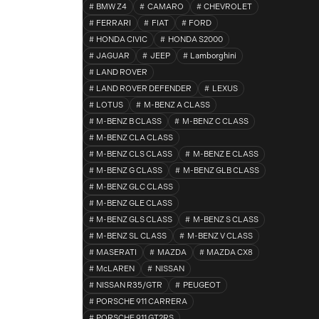
BMW Z4
CAMARO
CHEVROLET
FERRARI
FIAT
FORD
HONDA CIVIC
HONDA S2000
JAGUAR
JEEP
Lamborghini
LAND ROVER
LAND ROVER DEFENDER
LEXUS
LOTUS
M-BENZ A CLASS
M-BENZ B CLASS
M-BENZ C CLASS
M-BENZ CLA CLASS
M-BENZ CLS CLASS
M-BENZ E CLASS
M-BENZ G CLASS
M-BENZ GLB CLASS
M-BENZ GLC CLASS
M-BENZ GLE CLASS
M-BENZ GLS CLASS
M-BENZ S CLASS
M-BENZ SL CLASS
M-BENZ V CLASS
MASERATI
MAZDA
MAZDA CX8
McLAREN
NISSAN
NISSAN R35/GTR
PEUGEOT
PORSCHE 911 CARRERA
PORSCHE 911 GT2RS