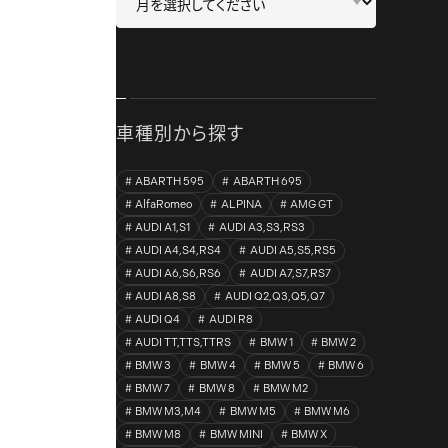
車種別から探す
ABARTH 595
ABARTH 695
AlfaRomeo
ALPINA
AMG GT
AUDI A1,S1
AUDI A3,S3,RS3
AUDI A4,S4,RS4
AUDI A5,S5,RS5
AUDI A6,S6,RS6
AUDI A7,S7,RS7
AUDI A8,S8
AUDI Q2,Q3,Q5,Q7
AUDI Q4
AUDI R8
AUDI TT,TTS,TTRS
BMW 1
BMW 2
BMW 3
BMW 4
BMW 5
BMW 6
BMW 7
BMW 8
BMW M2
BMW M3,M4
BMW M5
BMW M6
BMW M8
BMW MINI
BMW X