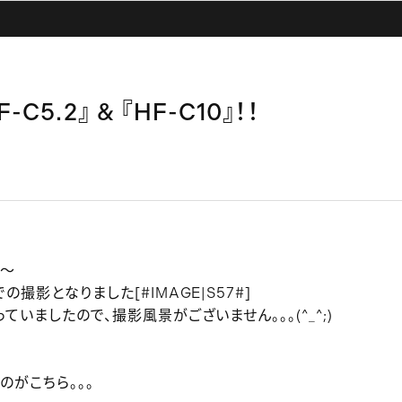
C5.2』 & 『HF-C10』！！
た～
撮影となりました[#IMAGE|S57#]
いましたので、撮影風景がございません。。。(^_^;)
がこちら。。。