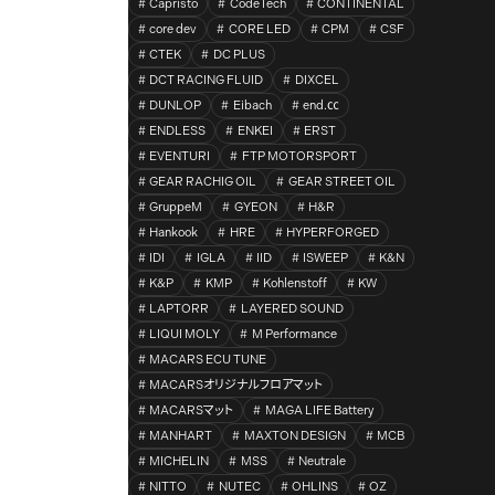
Capristo
CodeTech
CONTINENTAL
core dev
CORE LED
CPM
CSF
CTEK
DC PLUS
DCT RACING FLUID
DIXCEL
DUNLOP
Eibach
end.㏄
ENDLESS
ENKEI
ERST
EVENTURI
FTP MOTORSPORT
GEAR RACHIG OIL
GEAR STREET OIL
GruppeM
GYEON
H&R
Hankook
HRE
HYPERFORGED
IDI
IGLA
IID
ISWEEP
K&N
K&P
KMP
Kohlenstoff
KW
LAPTORR
LAYERED SOUND
LIQUI MOLY
M Performance
MACARS ECU TUNE
MACARSオリジナルフロアマット
MACARSマット
MAGA LIFE Battery
MANHART
MAXTON DESIGN
MCB
MICHELIN
MSS
Neutrale
NITTO
NUTEC
OHLINS
OZ