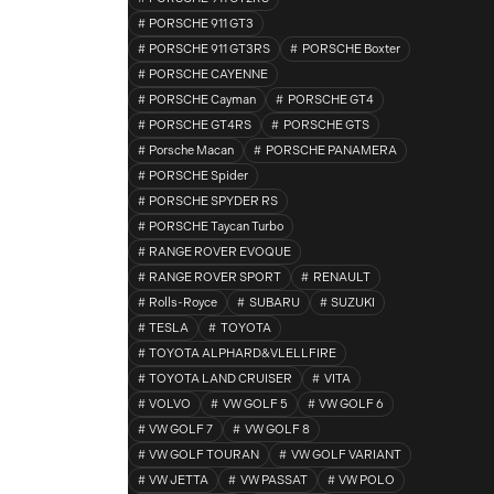
PORSCHE 911 GT3
PORSCHE 911 GT3RS
PORSCHE Boxter
PORSCHE CAYENNE
PORSCHE Cayman
PORSCHE GT4
PORSCHE GT4RS
PORSCHE GTS
Porsche Macan
PORSCHE PANAMERA
PORSCHE Spider
PORSCHE SPYDER RS
PORSCHE Taycan Turbo
RANGE ROVER EVOQUE
RANGE ROVER SPORT
RENAULT
Rolls-Royce
SUBARU
SUZUKI
TESLA
TOYOTA
TOYOTA ALPHARD&VLELLFIRE
TOYOTA LAND CRUISER
VITA
VOLVO
VW GOLF 5
VW GOLF 6
VW GOLF 7
VW GOLF 8
VW GOLF TOURAN
VW GOLF VARIANT
VW JETTA
VW PASSAT
VW POLO