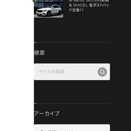
M-BENZ GLC63S前期
＆ DIXCEL 低ダストパッ
ド交換！！
検索
アーカイブ