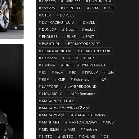
Capristo
CodeTech
CONTINENTAL
core dev
CORE LED
CPM
CSF
CTEK
DC PLUS
DCT RACING FLUID
DIXCEL
DUNLOP
Eibach
end.㏄
ENDLESS
ENKEI
ERST
EVENTURI
FTP MOTORSPORT
GEAR RACHIG OIL
GEAR STREET OIL
GruppeM
GYEON
H&R
Hankook
HRE
HYPERFORGED
IDI
IGLA
IID
ISWEEP
K&N
K&P
KMP
Kohlenstoff
KW
LAPTORR
LAYERED SOUND
LIQUI MOLY
M Performance
MACARS ECU TUNE
MACARSオリジナルフロアマット
MACARSマット
MAGA LIFE Battery
MANHART
MAXTON DESIGN
MCB
MICHELIN
MSS
Neutrale
NITTO
NUTEC
OHLINS
OZ