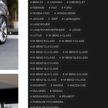
BMW Z4
CAMARO
CHEVROLET
FERRARI
FIAT
FORD
HONDA CIVIC
HONDA S2000
JAGUAR
JEEP
Lamborghini
LAND ROVER
LAND ROVER DEFENDER
LEXUS
LOTUS
M-BENZ A CLASS
M-BENZ B CLASS
M-BENZ C CLASS
M-BENZ CLA CLASS
M-BENZ CLS CLASS
M-BENZ E CLASS
M-BENZ G CLASS
M-BENZ GLB CLASS
M-BENZ GLC CLASS
M-BENZ GLE CLASS
M-BENZ GLS CLASS
M-BENZ S CLASS
M-BENZ SL CLASS
M-BENZ V CLASS
MASERATI
MAZDA
MAZDA CX8
McLAREN
NISSAN
NISSAN R35/GTR
PEUGEOT
PORSCHE 911 CARRERA
PORSCHE 911 GT2RS