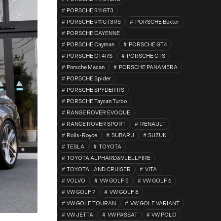
PORSCHE 911 GT3
PORSCHE 911 GT3RS
PORSCHE Boxter
PORSCHE CAYENNE
PORSCHE Cayman
PORSCHE GT4
PORSCHE GT4RS
PORSCHE GTS
Porsche Macan
PORSCHE PANAMERA
PORSCHE Spider
PORSCHE SPYDER RS
PORSCHE Taycan Turbo
RANGE ROVER EVOQUE
RANGE ROVER SPORT
RENAULT
Rolls-Royce
SUBARU
SUZUKI
TESLA
TOYOTA
TOYOTA ALPHARD&VLELLFIRE
TOYOTA LAND CRUISER
VITA
VOLVO
VW GOLF 5
VW GOLF 6
VW GOLF 7
VW GOLF 8
VW GOLF TOURAN
VW GOLF VARIANT
VW JETTA
VW PASSAT
VW POLO