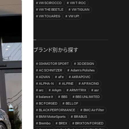
VW SCIROCCO
VW T-ROC
VW THE BEETLE
VW TIGUAN
VW TOUAREG
VW UP!
ブランド別から探す
034MOTOR SPORT
3D DESIGN
AC SCHNITZER
Adam's Polishes
ADVAN
aFe
AKRAPOVIC
ALPHA-N
ALPINE
AP RACING
arc
Arkym
ARMYTRIX
asr
balance it
BBS
BBS UNLIMITED
BC FORGED
BELLOF
BLACK PERFORMANCE
BMC Air Filter
BMW MotorSports
BRABUS
Brembo
BREX
BRIXTON FORGED