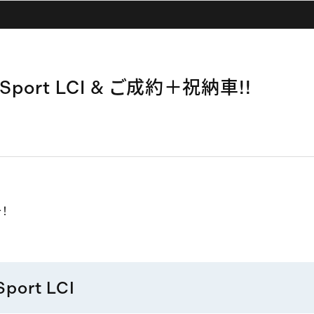
M Sport LCI & ご成約＋祝納車!!
！
port LCI