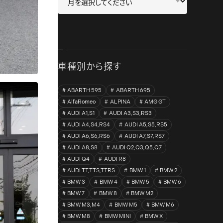
車種別から探す
ABARTH 595
ABARTH 695
AlfaRomeo
ALPINA
AMG GT
AUDI A1,S1
AUDI A3,S3,RS3
AUDI A4,S4,RS4
AUDI A5,S5,RS5
AUDI A6,S6,RS6
AUDI A7,S7,RS7
AUDI A8,S8
AUDI Q2,Q3,Q5,Q7
AUDI Q4
AUDI R8
AUDI TT,TTS,TTRS
BMW 1
BMW 2
BMW 3
BMW 4
BMW 5
BMW 6
BMW 7
BMW 8
BMW M2
BMW M3,M4
BMW M5
BMW M6
BMW M8
BMW MINI
BMW X