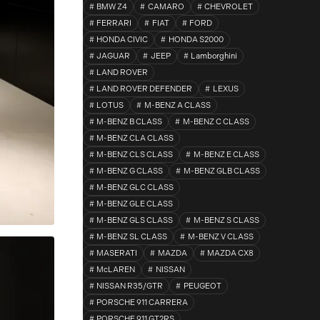
BMW Z4
CAMARO
CHEVROLET
FERRARI
FIAT
FORD
HONDA CIVIC
HONDA S2000
JAGUAR
JEEP
Lamborghini
LAND ROVER
LAND ROVER DEFENDER
LEXUS
LOTUS
M-BENZ A CLASS
M-BENZ B CLASS
M-BENZ C CLASS
M-BENZ CLA CLASS
M-BENZ CLS CLASS
M-BENZ E CLASS
M-BENZ G CLASS
M-BENZ GLB CLASS
M-BENZ GLC CLASS
M-BENZ GLE CLASS
M-BENZ GLS CLASS
M-BENZ S CLASS
M-BENZ SL CLASS
M-BENZ V CLASS
MASERATI
MAZDA
MAZDA CX8
McLAREN
NISSAN
NISSAN R35/GTR
PEUGEOT
PORSCHE 911 CARRERA
PORSCHE 911 GT2RS