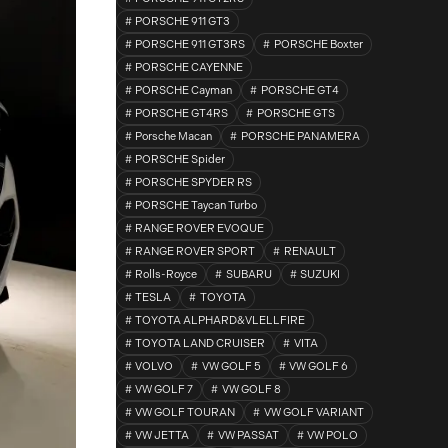
PORSCHE 911 GT3
PORSCHE 911 GT3RS
PORSCHE Boxter
PORSCHE CAYENNE
PORSCHE Cayman
PORSCHE GT4
PORSCHE GT4RS
PORSCHE GTS
Porsche Macan
PORSCHE PANAMERA
PORSCHE Spider
PORSCHE SPYDER RS
PORSCHE Taycan Turbo
RANGE ROVER EVOQUE
RANGE ROVER SPORT
RENAULT
Rolls-Royce
SUBARU
SUZUKI
TESLA
TOYOTA
TOYOTA ALPHARD&VLELLFIRE
TOYOTA LAND CRUISER
VITA
VOLVO
VW GOLF 5
VW GOLF 6
VW GOLF 7
VW GOLF 8
VW GOLF TOURAN
VW GOLF VARIANT
VW JETTA
VW PASSAT
VW POLO