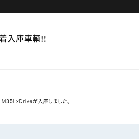
 新着入庫車輌!!
35i xDriveが入庫しました。