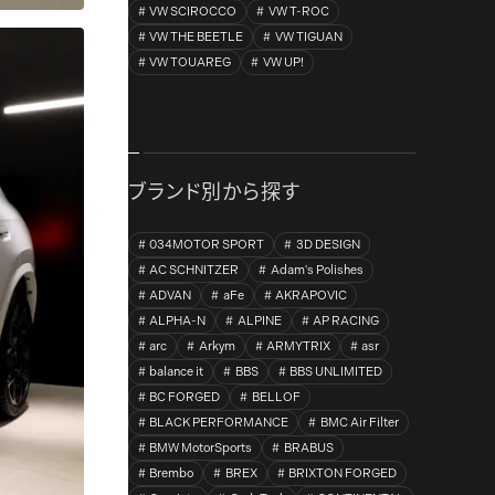
VW SCIROCCO
VW T-ROC
VW THE BEETLE
VW TIGUAN
VW TOUAREG
VW UP!
ブランド別から探す
034MOTOR SPORT
3D DESIGN
AC SCHNITZER
Adam's Polishes
ADVAN
aFe
AKRAPOVIC
ALPHA-N
ALPINE
AP RACING
arc
Arkym
ARMYTRIX
asr
balance it
BBS
BBS UNLIMITED
BC FORGED
BELLOF
BLACK PERFORMANCE
BMC Air Filter
BMW MotorSports
BRABUS
Brembo
BREX
BRIXTON FORGED