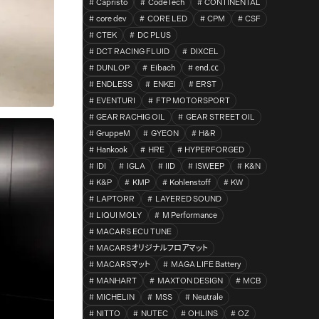
Capristo
CodeTech
CONTINENTAL
core dev
CORE LED
CPM
CSF
CTEK
DC PLUS
DCT RACING FLUID
DIXCEL
DUNLOP
Eibach
end.㏄
ENDLESS
ENKEI
ERST
EVENTURI
FTP MOTORSPORT
GEAR RACHIG OIL
GEAR STREET OIL
GruppeM
GYEON
H&R
Hankook
HRE
HYPERFORGED
IDI
IGLA
IID
ISWEEP
K&N
K&P
KMP
Kohlenstoff
KW
LAPTORR
LAYERED SOUND
LIQUI MOLY
M Performance
MACARS ECU TUNE
MACARSオリジナルフロアマット
MACARSマット
MAGA LIFE Battery
MANHART
MAXTON DESIGN
MCB
MICHELIN
MSS
Neutrale
NITTO
NUTEC
OHLINS
OZ