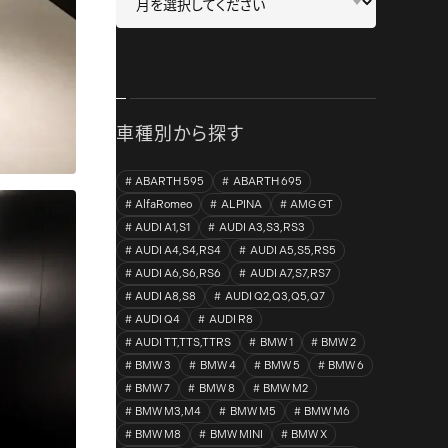
車種別から探す
ABARTH 595
ABARTH 695
AlfaRomeo
ALPINA
AMG GT
AUDI A1,S1
AUDI A3,S3,RS3
AUDI A4,S4,RS4
AUDI A5,S5,RS5
AUDI A6,S6,RS6
AUDI A7,S7,RS7
AUDI A8,S8
AUDI Q2,Q3,Q5,Q7
AUDI Q4
AUDI R8
AUDI TT,TTS,TTRS
BMW 1
BMW 2
BMW 3
BMW 4
BMW 5
BMW 6
BMW 7
BMW 8
BMW M2
BMW M3,M4
BMW M5
BMW M6
BMW M8
BMW MINI
BMW X