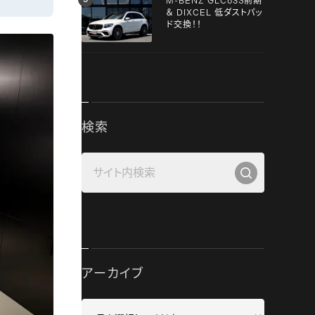
M-BENZ GLC63S前期
＆ DIXCEL 低ダストパッ
ド交換！！
検索
アーカイブ