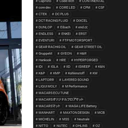
Capristo
CodeTech
CONTINENTAL
core dev
CORE LED
CPM
CSF
CTEK
DC PLUS
DCT RACING FLUID
DIXCEL
DUNLOP
Eibach
end.㏄
ENDLESS
ENKEI
ERST
EVENTURI
FTP MOTORSPORT
GEAR RACHIG OIL
GEAR STREET OIL
GruppeM
GYEON
H&R
Hankook
HRE
HYPERFORGED
IDI
IGLA
IID
ISWEEP
K&N
K&P
KMP
Kohlenstoff
KW
LAPTORR
LAYERED SOUND
LIQUI MOLY
M Performance
MACARS ECU TUNE
MACARSオリジナルフロアマット
MACARSマット
MAGA LIFE Battery
MANHART
MAXTON DESIGN
MCB
MICHELIN
MSS
Neutrale
NITTO
NUTEC
OHLINS
OZ