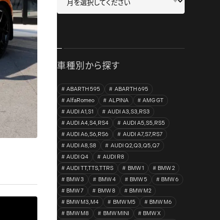
車種別から探す
ABARTH 595
ABARTH 695
AlfaRomeo
ALPINA
AMG GT
AUDI A1,S1
AUDI A3,S3,RS3
AUDI A4,S4,RS4
AUDI A5,S5,RS5
AUDI A6,S6,RS6
AUDI A7,S7,RS7
AUDI A8,S8
AUDI Q2,Q3,Q5,Q7
AUDI Q4
AUDI R8
AUDI TT,TTS,TTRS
BMW 1
BMW 2
BMW 3
BMW 4
BMW 5
BMW 6
BMW 7
BMW 8
BMW M2
BMW M3,M4
BMW M5
BMW M6
BMW M8
BMW MINI
BMW X