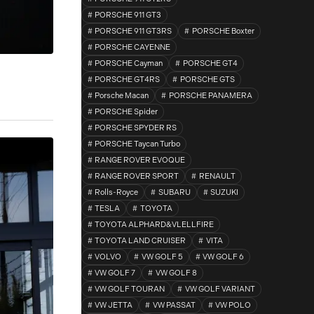
PORSCHE 911 GT3
PORSCHE 911 GT3RS
PORSCHE Boxter
PORSCHE CAYENNE
PORSCHE Cayman
PORSCHE GT4
PORSCHE GT4RS
PORSCHE GTS
Porsche Macan
PORSCHE PANAMERA
PORSCHE Spider
PORSCHE SPYDER RS
PORSCHE Taycan Turbo
RANGE ROVER EVOQUE
RANGE ROVER SPORT
RENAULT
Rolls-Royce
SUBARU
SUZUKI
TESLA
TOYOTA
TOYOTA ALPHARD&VLELLFIRE
TOYOTA LAND CRUISER
VITA
VOLVO
VW GOLF 5
VW GOLF 6
VW GOLF 7
VW GOLF 8
VW GOLF TOURAN
VW GOLF VARIANT
VW JETTA
VW PASSAT
VW POLO