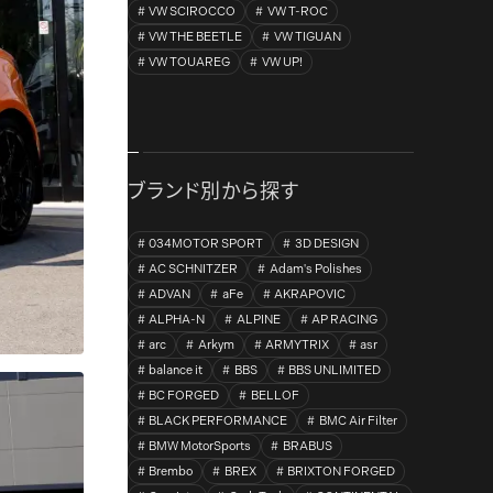
VW SCIROCCO
VW T-ROC
VW THE BEETLE
VW TIGUAN
VW TOUAREG
VW UP!
ブランド別から探す
034MOTOR SPORT
3D DESIGN
AC SCHNITZER
Adam's Polishes
ADVAN
aFe
AKRAPOVIC
ALPHA-N
ALPINE
AP RACING
arc
Arkym
ARMYTRIX
asr
balance it
BBS
BBS UNLIMITED
BC FORGED
BELLOF
BLACK PERFORMANCE
BMC Air Filter
BMW MotorSports
BRABUS
Brembo
BREX
BRIXTON FORGED