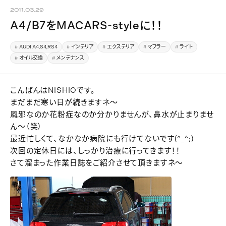
2011.03.29
A4/B7をMACARS-styleに！！
AUDI A4,S4,RS4
インテリア
エクステリア
マフラー
ライト
オイル交換
メンテナンス
こんばんはNISHIOです。
まだまだ寒い日が続きますネ～
風邪なのか花粉症なのか分かりませんが、鼻水が止まりませ
ん～（笑）
最近忙しくて、なかなか病院にも行けてないです(^_^;)
次回の定休日には、しっかり治療に行ってきます！！
さて溜まった作業日誌をご紹介させて頂きますネ～