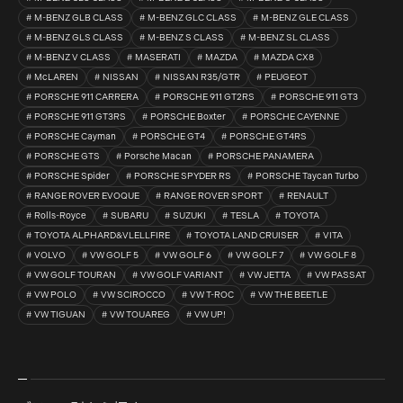
M-BENZ GLB CLASS
M-BENZ GLC CLASS
M-BENZ GLE CLASS
M-BENZ GLS CLASS
M-BENZ S CLASS
M-BENZ SL CLASS
M-BENZ V CLASS
MASERATI
MAZDA
MAZDA CX8
McLAREN
NISSAN
NISSAN R35/GTR
PEUGEOT
PORSCHE 911 CARRERA
PORSCHE 911 GT2RS
PORSCHE 911 GT3
PORSCHE 911 GT3RS
PORSCHE Boxter
PORSCHE CAYENNE
PORSCHE Cayman
PORSCHE GT4
PORSCHE GT4RS
PORSCHE GTS
Porsche Macan
PORSCHE PANAMERA
PORSCHE Spider
PORSCHE SPYDER RS
PORSCHE Taycan Turbo
RANGE ROVER EVOQUE
RANGE ROVER SPORT
RENAULT
Rolls-Royce
SUBARU
SUZUKI
TESLA
TOYOTA
TOYOTA ALPHARD&VLELLFIRE
TOYOTA LAND CRUISER
VITA
VOLVO
VW GOLF 5
VW GOLF 6
VW GOLF 7
VW GOLF 8
VW GOLF TOURAN
VW GOLF VARIANT
VW JETTA
VW PASSAT
VW POLO
VW SCIROCCO
VW T-ROC
VW THE BEETLE
VW TIGUAN
VW TOUAREG
VW UP!