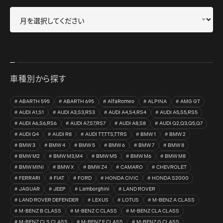
車種別から探す
ABARTH 595
ABARTH 695
AlfaRomeo
ALPINA
AMG GT
AUDI A1,S1
AUDI A3,S3,RS3
AUDI A4,S4,RS4
AUDI A5,S5,RS5
AUDI A6,S6,RS6
AUDI A7,S7,RS7
AUDI A8,S8
AUDI Q2,Q3,Q5,Q7
AUDI Q4
AUDI R8
AUDI TT,TTS,TTRS
BMW 1
BMW 2
BMW 3
BMW 4
BMW 5
BMW 6
BMW 7
BMW 8
BMW M2
BMW M3,M4
BMW M5
BMW M6
BMW M8
BMW MINI
BMW X
BMW Z4
CAMARO
CHEVROLET
FERRARI
FIAT
FORD
HONDA CIVIC
HONDA S2000
JAGUAR
JEEP
Lamborghini
LAND ROVER
LAND ROVER DEFENDER
LEXUS
LOTUS
M-BENZ A CLASS
M-BENZ B CLASS
M-BENZ C CLASS
M-BENZ CLA CLASS
M-BENZ CLS CLASS
M-BENZ E CLASS
M-BENZ G CLASS