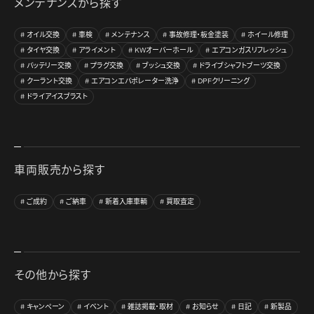
メンテナンスから探す
オイル交換
車検
メンテナンス
事故修理・板金塗装
ホイール修理
タイヤ交換
アライメント
KWオーバーホール
エアコンガスリフレッシュ
バッテリー交換
プラグ交換
ブッシュ交換
ドライブシャフトブーツ交換
クーラント交換
エアコンエバポレーター洗浄
DPFクリーニング
ドライアイスブラスト
車両販売から探す
ご成約
ご納車
新着入庫車輌
買取査定
その他から探す
キャンペーン
イベント
雑誌掲載・取材
お知らせ
日記
新製品