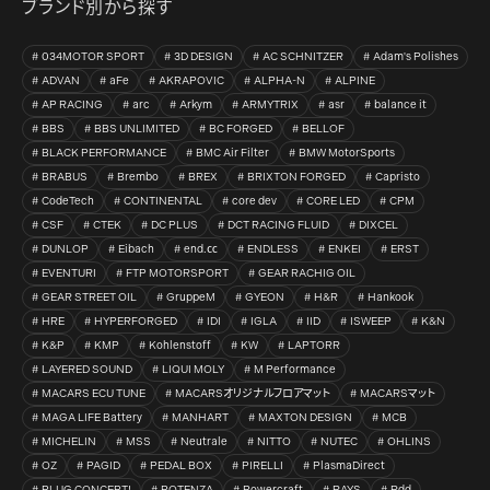
ブランド別から探す
034MOTOR SPORT
3D DESIGN
AC SCHNITZER
Adam's Polishes
ADVAN
aFe
AKRAPOVIC
ALPHA-N
ALPINE
AP RACING
arc
Arkym
ARMYTRIX
asr
balance it
BBS
BBS UNLIMITED
BC FORGED
BELLOF
BLACK PERFORMANCE
BMC Air Filter
BMW MotorSports
BRABUS
Brembo
BREX
BRIXTON FORGED
Capristo
CodeTech
CONTINENTAL
core dev
CORE LED
CPM
CSF
CTEK
DC PLUS
DCT RACING FLUID
DIXCEL
DUNLOP
Eibach
end.㏄
ENDLESS
ENKEI
ERST
EVENTURI
FTP MOTORSPORT
GEAR RACHIG OIL
GEAR STREET OIL
GruppeM
GYEON
H&R
Hankook
HRE
HYPERFORGED
IDI
IGLA
IID
ISWEEP
K&N
K&P
KMP
Kohlenstoff
KW
LAPTORR
LAYERED SOUND
LIQUI MOLY
M Performance
MACARS ECU TUNE
MACARSオリジナルフロアマット
MACARSマット
MAGA LIFE Battery
MANHART
MAXTON DESIGN
MCB
MICHELIN
MSS
Neutrale
NITTO
NUTEC
OHLINS
OZ
PAGID
PEDAL BOX
PIRELLI
PlasmaDirect
PLUG CONCEPT!
POTENZA
Powercraft
RAYS
Rdd