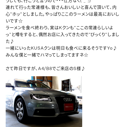
うしても、行こうと言うので・・・仕方なく(^_^;)
連れて行った常連様も、皆さんおいしいと喜んで頂いて、内
心"ホッ”としました。やっぱりここのラーメンは最高においし
いです☆
ラーメンを食べ終わり、実はKクンも”ここの常連らしいよ
っ"と噂をすると、偶然お店に入ってきたので"びっくり”しまし
た♪
一緒にいったKUSAクンは明日も食べに来るそうですYo♪
みんな僕と一緒でハマってしまってますネ☆
さて昨日ですが、A4/B8でご来店のS様♪