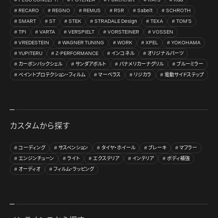
RECARO
REGNO
REMUS
RSR
Sabelt
SCHROTH
SMART
ST
STEK
STRADALE Design
TEXA
TOM’S
TPI
VARTA
VERSPIELT
VORSTEINER
VOSSEN
VREDESTEIN
WAGNER TUNING
WORK
XPEL
YOKOHAMA
YUPITERU
Z-PERFORMANCE
インコネル
オリジナルパーツ
カーボンバックシェル
サンダアボルト
パナメリカーナグリル
ブルーミラー
ペイントプロテクション・フィルム
マーベラス
リジカラ
電動サイドステップ
カスタムから探す
コーディング
サスペンション
タイヤ・ホイール
ブレーキ
マフラー
エンジンチューン
ライト
エクステリア
インテリア
ボディ補強
オーディオ
フィルム・ラッピング