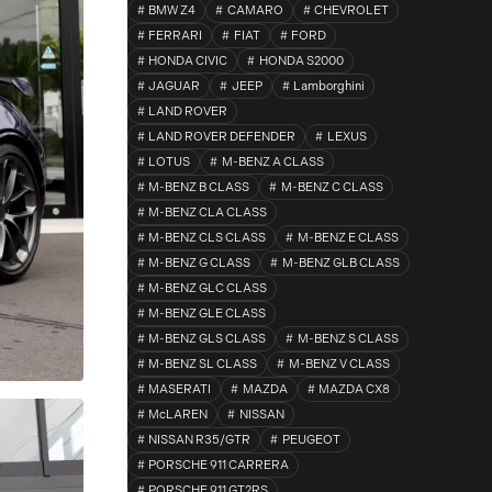
BMW Z4
CAMARO
CHEVROLET
FERRARI
FIAT
FORD
HONDA CIVIC
HONDA S2000
JAGUAR
JEEP
Lamborghini
LAND ROVER
LAND ROVER DEFENDER
LEXUS
LOTUS
M-BENZ A CLASS
M-BENZ B CLASS
M-BENZ C CLASS
M-BENZ CLA CLASS
M-BENZ CLS CLASS
M-BENZ E CLASS
M-BENZ G CLASS
M-BENZ GLB CLASS
M-BENZ GLC CLASS
M-BENZ GLE CLASS
M-BENZ GLS CLASS
M-BENZ S CLASS
M-BENZ SL CLASS
M-BENZ V CLASS
MASERATI
MAZDA
MAZDA CX8
McLAREN
NISSAN
NISSAN R35/GTR
PEUGEOT
PORSCHE 911 CARRERA
PORSCHE 911 GT2RS