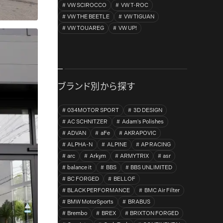
VW SCIROCCO
VW T-ROC
VW THE BEETLE
VW TIGUAN
VW TOUAREG
VW UP!
ブランド別から探す
034MOTOR SPORT
3D DESIGN
AC SCHNITZER
Adam's Polishes
ADVAN
aFe
AKRAPOVIC
ALPHA-N
ALPINE
AP RACING
arc
Arkym
ARMYTRIX
asr
balance it
BBS
BBS UNLIMITED
BC FORGED
BELLOF
BLACK PERFORMANCE
BMC Air Filter
BMW MotorSports
BRABUS
Brembo
BREX
BRIXTON FORGED