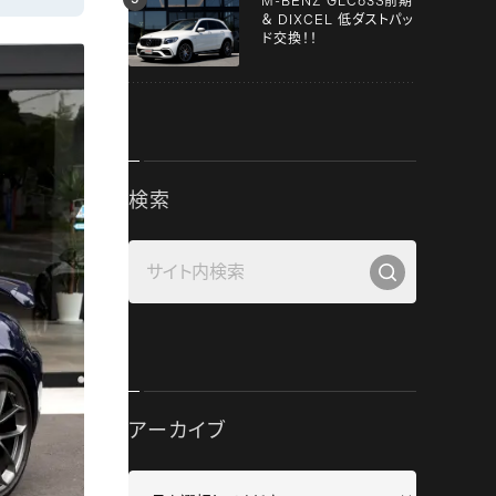
M-BENZ GLC63S前期
＆ DIXCEL 低ダストパッ
ド交換！！
検索
アーカイブ