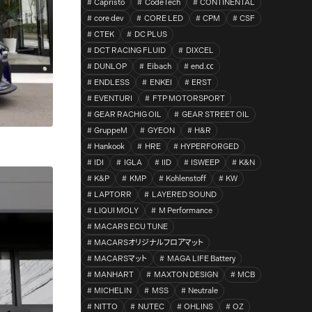
Capristo
CodeTech
CONTINENTAL
core dev
CORE LED
CPM
CSF
CTEK
DC PLUS
DCT RACING FLUID
DIXCEL
DUNLOP
Eibach
end.㏄
ENDLESS
ENKEI
ERST
EVENTURI
FTP MOTORSPORT
GEAR RACHIG OIL
GEAR STREET OIL
GruppeM
GYEON
H&R
Hankook
HRE
HYPERFORGED
IDI
IGLA
IID
ISWEEP
K&N
K&P
KMP
Kohlenstoff
KW
LAPTORR
LAYERED SOUND
LIQUI MOLY
M Performance
MACARS ECU TUNE
MACARSオリジナルフロアマット
MACARSマット
MAGA LIFE Battery
MANHART
MAXTON DESIGN
MCB
MICHELIN
MSS
Neutrale
NITTO
NUTEC
OHLINS
OZ