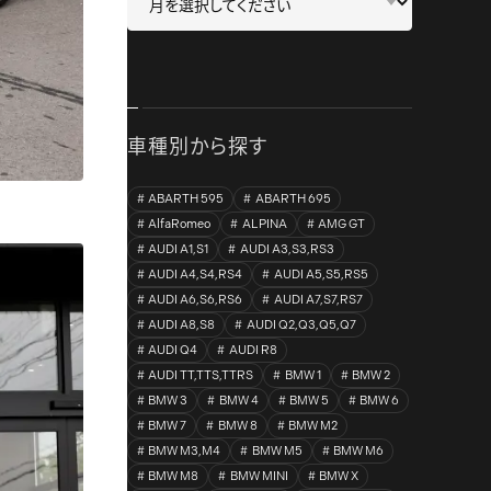
車種別から探す
ABARTH 595
ABARTH 695
AlfaRomeo
ALPINA
AMG GT
AUDI A1,S1
AUDI A3,S3,RS3
AUDI A4,S4,RS4
AUDI A5,S5,RS5
AUDI A6,S6,RS6
AUDI A7,S7,RS7
AUDI A8,S8
AUDI Q2,Q3,Q5,Q7
AUDI Q4
AUDI R8
AUDI TT,TTS,TTRS
BMW 1
BMW 2
BMW 3
BMW 4
BMW 5
BMW 6
BMW 7
BMW 8
BMW M2
BMW M3,M4
BMW M5
BMW M6
BMW M8
BMW MINI
BMW X