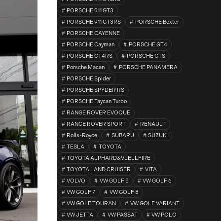
PORSCHE 911 GT3
PORSCHE 911 GT3RS
PORSCHE Boxter
PORSCHE CAYENNE
PORSCHE Cayman
PORSCHE GT4
PORSCHE GT4RS
PORSCHE GTS
Porsche Macan
PORSCHE PANAMERA
PORSCHE Spider
PORSCHE SPYDER RS
PORSCHE Taycan Turbo
RANGE ROVER EVOQUE
RANGE ROVER SPORT
RENAULT
Rolls-Royce
SUBARU
SUZUKI
TESLA
TOYOTA
TOYOTA ALPHARD&VLELLFIRE
TOYOTA LAND CRUISER
VITA
VOLVO
VW GOLF 5
VW GOLF 6
VW GOLF 7
VW GOLF 8
VW GOLF TOURAN
VW GOLF VARIANT
VW JETTA
VW PASSAT
VW POLO