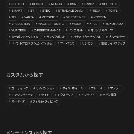
RECARO
REGNO
REMUS
RSR
Sabelt
SCHROTH
SMART
ST
STEK
STRADALE Design
TEXA
TOM’S
TPI
VARTA
VERSPIELT
VORSTEINER
VOSSEN
VREDESTEIN
WAGNER TUNING
WORK
XPEL
YOKOHAMA
YUPITERU
Z-PERFORMANCE
インコネル
オリジナルパーツ
カーボンバックシェル
サンダアボルト
パナメリカーナグリル
ブルーミラー
ペイントプロテクション・フィルム
マーベラス
リジカラ
電動サイドステップ
カスタムから探す
コーディング
サスペンション
タイヤ・ホイール
ブレーキ
マフラー
エンジンチューン
ライト
エクステリア
インテリア
ボディ補強
オーディオ
フィルム・ラッピング
メンテナンスから探す