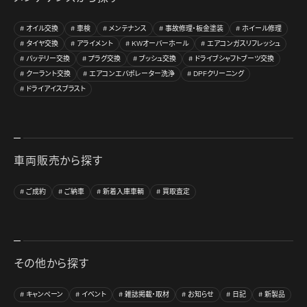
オイル交換
車検
メンテナンス
事故修理・板金塗装
ホイール修理
タイヤ交換
アライメント
KWオーバーホール
エアコンガスリフレッシュ
バッテリー交換
プラグ交換
ブッシュ交換
ドライブシャフトブーツ交換
クーラント交換
エアコンエバポレーター洗浄
DPFクリーニング
ドライアイスブラスト
車両販売から探す
ご成約
ご納車
新着入庫車輌
買取査定
その他から探す
キャンペーン
イベント
雑誌掲載・取材
お知らせ
日記
新製品