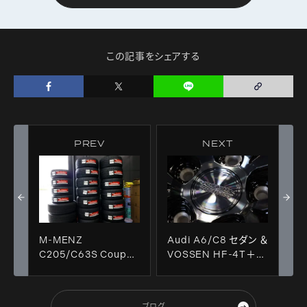
この記事をシェアする
PREV
NEXT
M-MENZ
Audi A6/C8 セダン ＆
C205/C63S Coupe
VOSSEN HF-4T＋
& POTENZA
MICHELIN
RE71RS！！
PILOTSPORT 4S装
着！！
ブログ