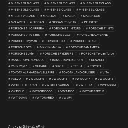
M-BENZ GLB CLASS
M-BENZ GLC CLASS
M-BENZ GLE CLASS
M-BENZ GLS CLASS
M-BENZ S CLASS
M-BENZ SL CLASS
M-BENZ V CLASS
MASERATI
MAZDA
MAZDA CX8
McLAREN
NISSAN
NISSAN R35/GTR
PEUGEOT
PORSCHE 911 CARRERA
PORSCHE 911 GT2RS
PORSCHE 911 GT3
PORSCHE 911 GT3RS
PORSCHE Boxter
PORSCHE CAYENNE
PORSCHE Cayman
PORSCHE GT4
PORSCHE GT4RS
PORSCHE GTS
Porsche Macan
PORSCHE PANAMERA
PORSCHE Spider
PORSCHE SPYDER RS
PORSCHE Taycan Turbo
RANGE ROVER EVOQUE
RANGE ROVER SPORT
RENAULT
Rolls-Royce
SUBARU
SUZUKI
TESLA
TOYOTA
TOYOTA ALPHARD&VLELLFIRE
TOYOTA LAND CRUISER
VITA
VOLVO
VW GOLF 5
VW GOLF 6
VW GOLF 7
VW GOLF 8
VW GOLF TOURAN
VW GOLF VARIANT
VW JETTA
VW PASSAT
VW POLO
VW SCIROCCO
VW T-ROC
VW THE BEETLE
VW TIGUAN
VW TOUAREG
VW UP!
ブランド別から探す