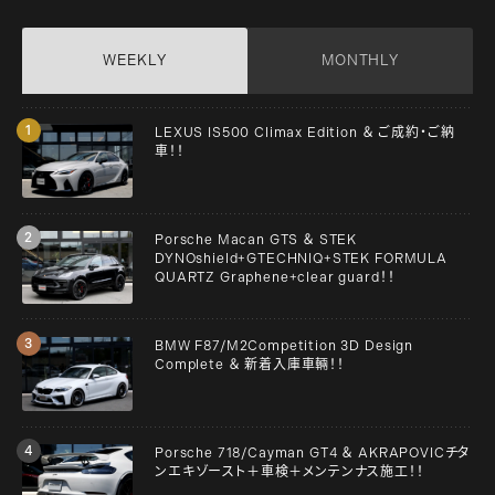
WEEKLY
MONTHLY
LEXUS IS500 Climax Edition ＆ ご成約・ご納
車！！
Porsche Macan GTS ＆ STEK
DYNOshield+GTECHNIQ+STEK FORMULA
QUARTZ Graphene+clear guard！！
BMW F87/M2Competition 3D Design
Complete ＆ 新着入庫車輛！！
Porsche 718/Cayman GT4 ＆ AKRAPOVICチタ
ンエキゾースト＋車検＋メンテンナス施工！！