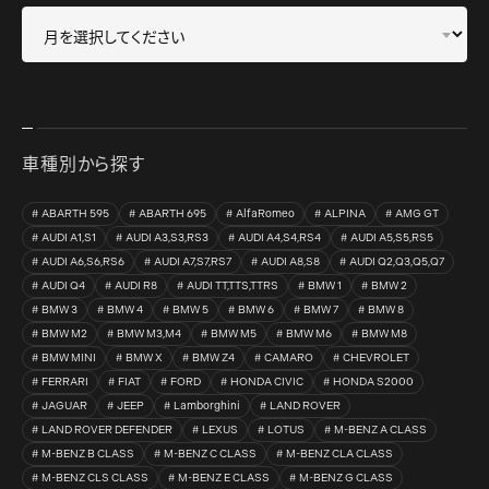
車種別から探す
ABARTH 595
ABARTH 695
AlfaRomeo
ALPINA
AMG GT
AUDI A1,S1
AUDI A3,S3,RS3
AUDI A4,S4,RS4
AUDI A5,S5,RS5
AUDI A6,S6,RS6
AUDI A7,S7,RS7
AUDI A8,S8
AUDI Q2,Q3,Q5,Q7
AUDI Q4
AUDI R8
AUDI TT,TTS,TTRS
BMW 1
BMW 2
BMW 3
BMW 4
BMW 5
BMW 6
BMW 7
BMW 8
BMW M2
BMW M3,M4
BMW M5
BMW M6
BMW M8
BMW MINI
BMW X
BMW Z4
CAMARO
CHEVROLET
FERRARI
FIAT
FORD
HONDA CIVIC
HONDA S2000
JAGUAR
JEEP
Lamborghini
LAND ROVER
LAND ROVER DEFENDER
LEXUS
LOTUS
M-BENZ A CLASS
M-BENZ B CLASS
M-BENZ C CLASS
M-BENZ CLA CLASS
M-BENZ CLS CLASS
M-BENZ E CLASS
M-BENZ G CLASS