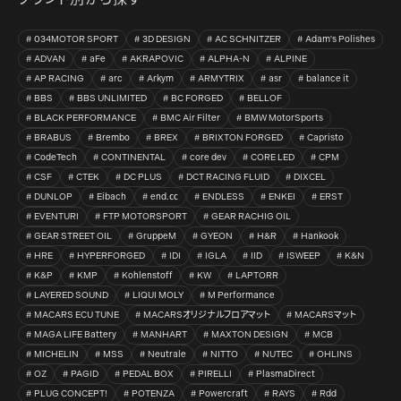
034MOTOR SPORT
3D DESIGN
AC SCHNITZER
Adam's Polishes
ADVAN
aFe
AKRAPOVIC
ALPHA-N
ALPINE
AP RACING
arc
Arkym
ARMYTRIX
asr
balance it
BBS
BBS UNLIMITED
BC FORGED
BELLOF
BLACK PERFORMANCE
BMC Air Filter
BMW MotorSports
BRABUS
Brembo
BREX
BRIXTON FORGED
Capristo
CodeTech
CONTINENTAL
core dev
CORE LED
CPM
CSF
CTEK
DC PLUS
DCT RACING FLUID
DIXCEL
DUNLOP
Eibach
end.㏄
ENDLESS
ENKEI
ERST
EVENTURI
FTP MOTORSPORT
GEAR RACHIG OIL
GEAR STREET OIL
GruppeM
GYEON
H&R
Hankook
HRE
HYPERFORGED
IDI
IGLA
IID
ISWEEP
K&N
K&P
KMP
Kohlenstoff
KW
LAPTORR
LAYERED SOUND
LIQUI MOLY
M Performance
MACARS ECU TUNE
MACARSオリジナルフロアマット
MACARSマット
MAGA LIFE Battery
MANHART
MAXTON DESIGN
MCB
MICHELIN
MSS
Neutrale
NITTO
NUTEC
OHLINS
OZ
PAGID
PEDAL BOX
PIRELLI
PlasmaDirect
PLUG CONCEPT!
POTENZA
Powercraft
RAYS
Rdd